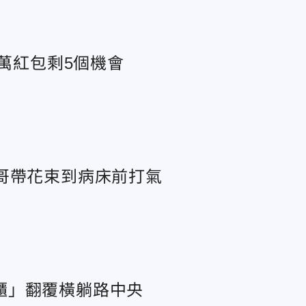
百萬紅包剩5個機會
哥帶花束到病床前打氣
櫃」翻覆橫躺路中央