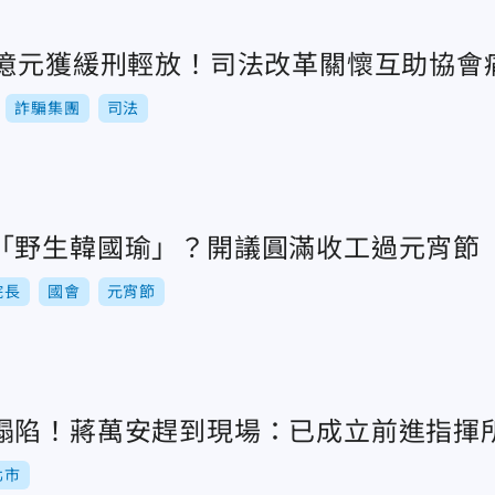
0億元獲緩刑輕放！司法改革關懷互助協會
詐騙集團
司法
「野生韓國瑜」？開議圓滿收工過元宵節
院長
國會
元宵節
塌陷！蔣萬安趕到現場：已成立前進指揮
北市