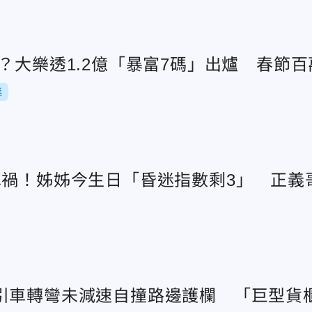
？大樂透1.2億「暴富7碼」出爐 春節
獎
車禍！姊姊今生日「昏迷指數剩3」 正義
引車轉彎未減速自撞路邊護欄 「巨型貨