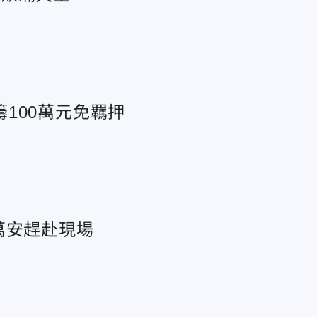
100萬元免羈押
萬安趕赴現場