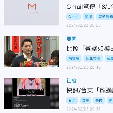
Gmail驚傳「
Gmail
關閉
電子信
2024/02/23 20:53
要聞
比照「蔡壁如模
楊寶楨
台北市長
蔣
2024/02/23 20:45
社會
快訊/台東「龍
台東
女童
失蹤
露
2024/02/23 20:37