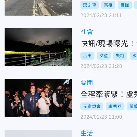
曳引車
高雄
自撞
2024/02/23 21:11
社會
快訊/現場曝光！
台東
女童
失蹤
水
2024/02/23 21:28
要聞
全程牽緊緊！盧
元宵燈會
盧秀燕
蔣
2024/02/23 21:00
生活