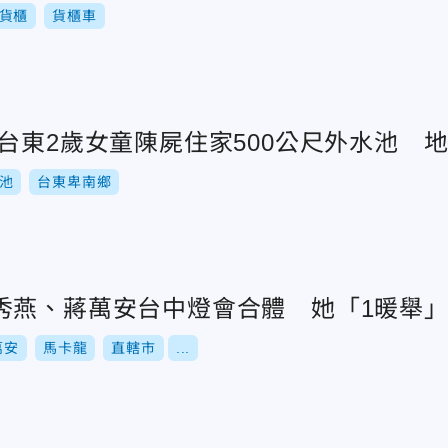
貨櫃
貨櫃車
台東2歲女童陳屍住家500公尺外水池 
池
台東卑南鄉
秀燕、蔣萬安台中燈會合體 她「1暖舉
萬安
馬卡龍
直轄市
...