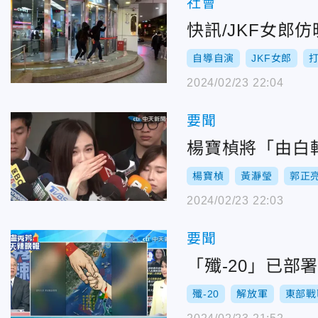
社會
快訊/JKF女郎
自導自演
JKF女郎
2024/02/23 22:04
要聞
楊寶楨將「由白
楊寶楨
黃瀞瑩
郭正
2024/02/23 22:03
要聞
「殲-20」已
殲-20
解放軍
東部戰