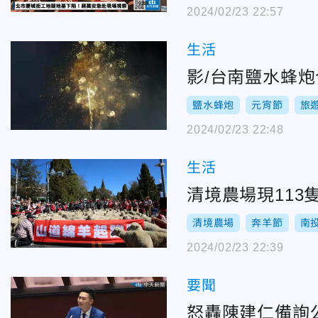
2024/02/23 22:57
生活
影/台南鹽水蜂
鹽水蜂炮
元宵節
旅
2024/02/23 22:48
生活
清境農場現113
清境農場
奔羊節
南
2024/02/23 22:39
要聞
怒轟陳建仁備詢