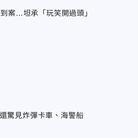
小時到案…坦承「玩笑開過頭」
他還驚見炸彈卡車、海警船