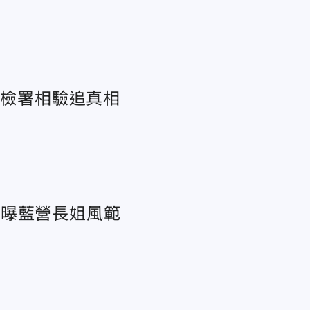
地檢署相驗追真相
」曝藍營長姐風範