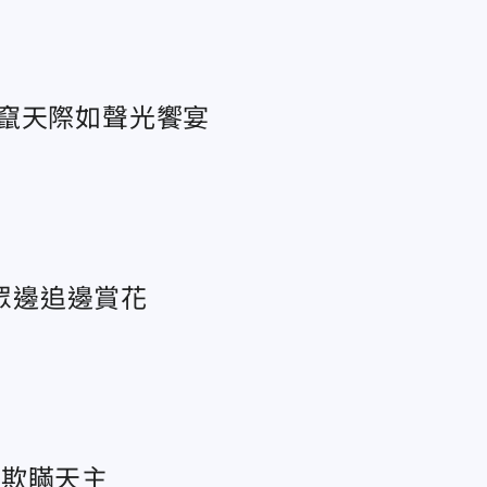
竄天際如聲光饗宴
民眾邊追邊賞花
、欺瞞天主