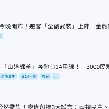
炮今晚開炸！遊客「全副武裝」上陣 金龍
遊
隻「山道綿羊」奔馳台14甲線！ 3000
投清境農場
台14甲線
櫻花
...
公然撒謊！廖偉翔揭3大謊言：藐視民主