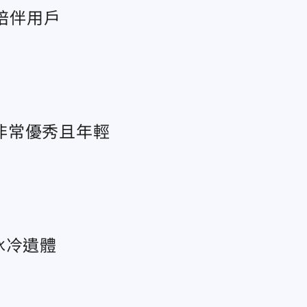
直陪伴用戶
非常優秀且年輕
冰冷遺體