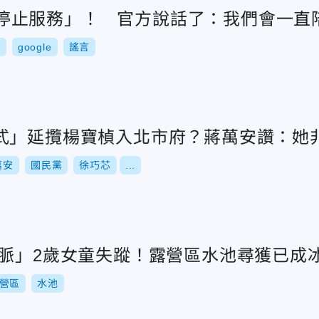
8/1停止服務」！ 官方說話了：我們會一
箱
google
謠言
式」延攬楊寶楨入北市府？蔣萬安讚：她
萬安
國民黨
徐巧芯
...
過脈」2歲女童失蹤！露營區水池尋獲已成
營區
水池