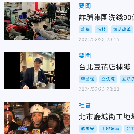
要聞
詐騙集團洗錢9
詐騙
洗錢
司法改革
2024/02/23 23:15
要聞
台北豆花店捕獲
韓國瑜
立法院
立法
2024/02/23 23:03
社會
北市慶城街工地
蔣萬安
工地塌陷
台