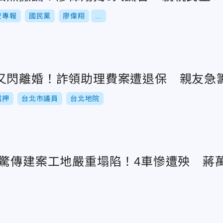
安專報
國民黨
廖偉翔
...
又閃離婚！詐領助理費案遭退保 親友急籌
羈押
台北市議員
台北地院
區驚傳建案工地嚴重塌陷！4車慘遭殃 蔣