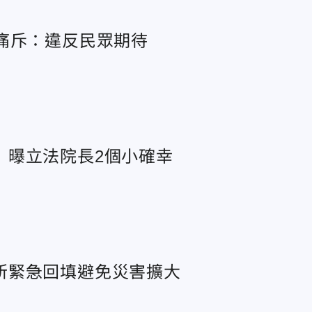
痛斥：違反民眾期待
 曝立法院長2個小確幸
所緊急回填避免災害擴大