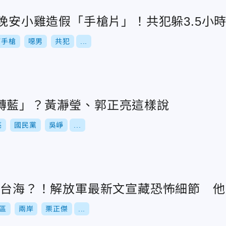
仿晚安小雞造假「手槍片」！共犯躲3.5
打手槍
噁男
共犯
...
轉藍」？黃瀞瑩、郭正亮這樣說
亮
國民黨
吳崢
...
部署台海？！解放軍最新文宣藏恐怖細節 
區
兩岸
栗正傑
...