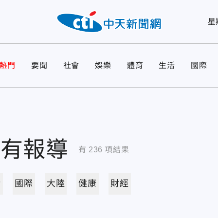
星
熱門
要聞
社會
娛樂
體育
生活
國際
所有報導
有
236
項結果
活
國際
大陸
健康
財經