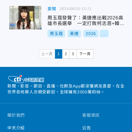
要聞
2024/06/20 15:21
周玉蔻發聲了：黃捷應出戰2026高
雄市長選舉 一定打敗柯志恩+韓國
瑜接班陳其邁
周玉蔻
黃捷
2026
...
上一頁
1
2
3
下一頁
新聞、影音、節目、直播、社群及App都深獲網友喜愛，在全
世界各地華人亦頗受歡迎，全球擁有2000萬粉絲。
關於我們
客服資訊
中天介紹
公告