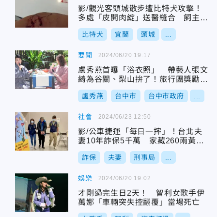
影/觀光客頭城散步遭比特犬攻擊！
多處「皮開肉綻」送醫縫合 飼主被
依傷害罪送辦
比特犬
宜蘭
頭城
...
要聞
2024/06/20 19:17
盧秀燕首曝「浴衣照」 帶藝人張文
綺為谷關、梨山拚了！旅行團獎勵金
1萬元
盧秀燕
台中市
台中市政府
...
社會
2024/06/23 12:50
影/公車捷運「每日一摔」！台北夫
妻10年詐保5千萬 家藏260兩黃
金、燕窩
詐保
夫妻
刑事局
...
娛樂
2024/06/20 19:02
才剛過完生日2天！ 智利女歌手伊
萬娜「車輛突失控翻覆」當場死亡