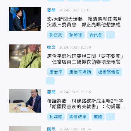
要聞
2024/06/20 21:17
影/大新聞大爆卦 賴清德就任滿月
突設三委員會！郭正亮曝他想擴權
郭正亮
賴清德
委員會
...
娛樂
2024/06/20 21:30
唐治平跟狗玩突脫口問「要不要死」
便當店員工被抓衣領嚇壞急報警
唐治平
唐治平媽媽
板橋殯儀館
...
要聞
2024/06/20 21:05
覆議將敗 柯建銘歇斯底里噴2千字
「給國民黨哀的美敦書」：勿謂罷免
言之不預也
柯建銘
國會改革
覆議
...
國際
2024/06/20 20:54