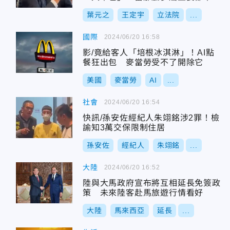
道
葉元之
王定宇
立法院
...
國際
2024/06/20 16:58
影/竟給客人「培根冰淇淋」！AI點
餐狂出包 麥當勞受不了開除它
美國
麥當勞
AI
...
社會
2024/06/20 16:54
快訊/孫安佐經紀人朱翊銘涉2罪！檢
諭知3萬交保限制住居
孫安佐
經紀人
朱翊銘
...
大陸
2024/06/20 16:52
陸與大馬政府宣布將互相延長免簽政
策 未來陸客赴馬旅遊行情看好
大陸
馬來西亞
延長
...