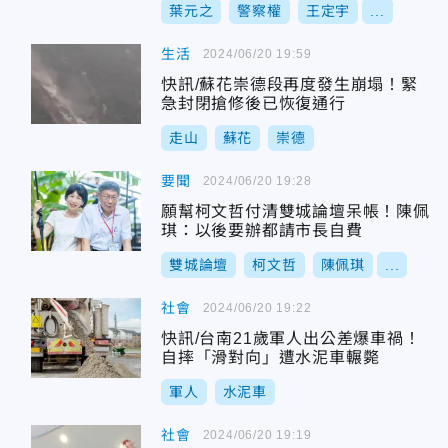
葉元之
警察權
王定宇
...
生活
2024/06/20 19:59
快訊/蘇花崇德段再度發生崩塌！緊
急封閉搶修後已恢復通行
走山
蘇花
崇德
要聞
2024/06/20 19:28
願幫柯文哲付清雙城論壇呆帳！陳佩
琪：以後要辦都請市長自費
雙城論壇
柯文哲
陳佩琪
...
社會
2024/06/20 19:22
快訊/台南21歲軍人出公差爆車禍！
自摔「滑對向」遭水泥車輾斃
軍人
水泥車
社會
2024/06/20 19:19