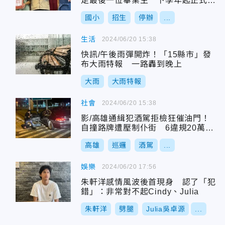
走最後一位畢業生 下學年起正式停
辦
國小
招生
停辦
...
生活
2024/06/20 15:38
快訊/午後雨彈開炸！「15縣市」發
布大雨特報 一路轟到晚上
大雨
大雨特報
社會
2024/06/20 15:38
影/高雄通緝犯酒駕拒檢狂催油門！
自撞路牌遭壓制仆街 6違規20萬不
夠付
高雄
巡邏
酒駕
...
娛樂
2024/06/20 17:56
朱軒洋感情風波後首現身 認了「犯
錯」：非常對不起Cindy、Julia
朱軒洋
劈腿
Julia吳卓源
...