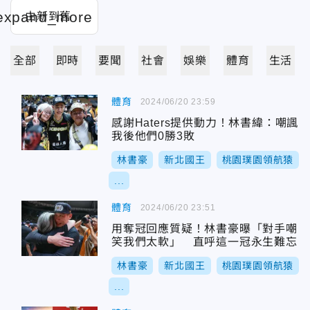
全部
即時
要聞
社會
娛樂
體育
生活
體育
2024/06/20 23:59
感謝Haters提供動力！林書緯：嘲諷
我後他們0勝3敗
林書豪
新北國王
桃園璞園領航猿
...
體育
2024/06/20 23:51
用奪冠回應質疑！林書豪曝「對手嘲
笑我們太軟」 直呼這一冠永生難忘
林書豪
新北國王
桃園璞園領航猿
...