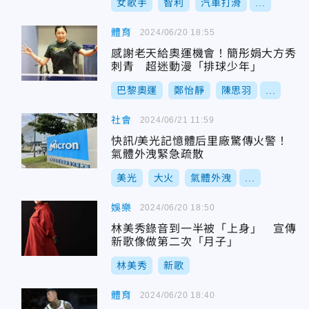
女歌手
智利
汽車打滑
...
體育
2024/06/20 18:55
感謝老天給奧運機會！簡彤娟大方秀
刺青 超迷動漫「排球少年」
巴黎奧運
鄭怡靜
陳思羽
...
社會
2024/06/21 11:59
快訊/美光記憶體后里廠驚傳火警！
氣體外洩緊急疏散
美光
大火
氣體外洩
...
娛樂
2024/06/20 18:50
林美秀錄音到一半被「上身」 宣傳
新歌像做第二次「月子」
林美秀
新歌
體育
2024/06/20 18:40