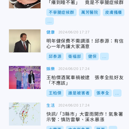
「癢到睡不著」 竟是不寧腿症候群
不寧腿症候群
萬芳醫院
皮膚搔癢
...
健康
2024/06/20 17:27
明年健保費不需調漲！邱泰源：有信
心一年內讓大家滿意
邱泰源
衛福部
健保
...
娛樂
2024/06/20 17:24
王柏傑酒駕車禍被逮 張孝全批好友
「不應該」
王柏傑
誰是被害者
張孝全
...
生活
2024/06/20 17:24
快訊/「3縣市」大雷雨開炸！氣象署
示警：慎防雷擊、溪水暴漲