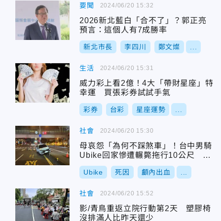
要聞
2024/06/20 15:32
2026新北藍白「合不了」？郭正亮
預言：這個人有7成勝率
新北市長
李四川
鄭文燦
...
生活
2024/06/20 15:31
威力彩上看2億！4大「帶財星座」特
幸運 買張彩券試試手氣
彩券
台彩
星座運勢
...
社會
2024/06/20 15:30
母哀怨「為何不踩煞車」！台中男騎
Ubike回家慘遭輾斃拖行10公尺 相
驗結果出爐
Ubike
死因
顱內出血
...
社會
2024/06/20 15:52
影/青鳥重返立院行動第2天 塑膠椅
沒排滿人比昨天還少