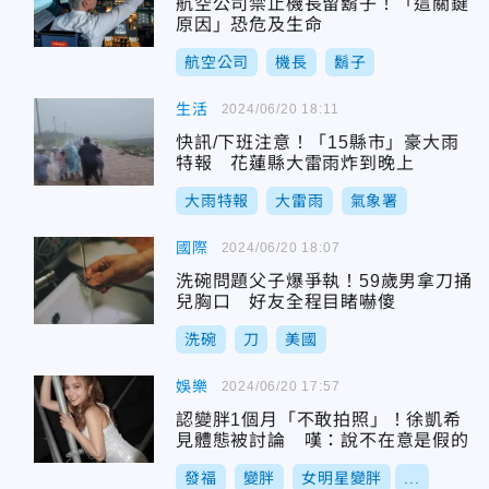
航空公司禁止機長留鬍子！「這關鍵
原因」恐危及生命
航空公司
機長
鬍子
生活
2024/06/20 18:11
快訊/下班注意！「15縣市」豪大雨
特報 花蓮縣大雷雨炸到晚上
大雨特報
大雷雨
氣象署
國際
2024/06/20 18:07
洗碗問題父子爆爭執！59歲男拿刀捅
兒胸口 好友全程目睹嚇傻
洗碗
刀
美國
娛樂
2024/06/20 17:57
認變胖1個月「不敢拍照」！徐凱希
見體態被討論 嘆：說不在意是假的
發福
變胖
女明星變胖
...