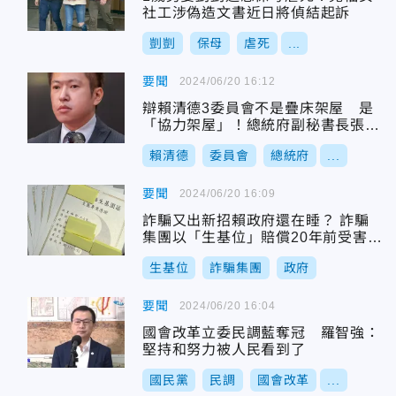
社工涉偽造文書近日將偵結起訴
剴剴
保母
虐死
...
要聞
2024/06/20 16:12
辯賴清德3委員會不是疊床架屋 是
「協力架屋」！總統府副秘書長張惇
涵發奇文
賴清德
委員會
總統府
...
要聞
2024/06/20 16:09
詐騙又出新招賴政府還在睡？ 詐騙
集團以「生基位」賠償20年前受害老
翁再騙
生基位
詐騙集團
政府
要聞
2024/06/20 16:04
國會改革立委民調藍奪冠 羅智強：
堅持和努力被人民看到了
國民黨
民調
國會改革
...