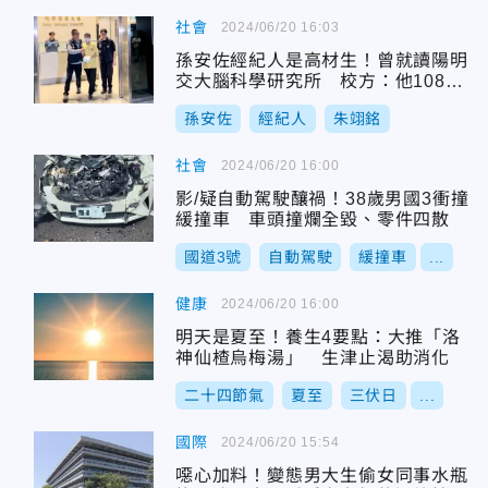
社會
2024/06/20 16:03
孫安佐經紀人是高材生！曾就讀陽明
交大腦科學研究所 校方：他108學
年度退學
孫安佐
經紀人
朱翊銘
社會
2024/06/20 16:00
影/疑自動駕駛釀禍！38歲男國3衝撞
緩撞車 車頭撞爛全毀、零件四散
國道3號
自動駕駛
緩撞車
...
健康
2024/06/20 16:00
明天是夏至！養生4要點：大推「洛
神仙楂烏梅湯」 生津止渴助消化
二十四節氣
夏至
三伏日
...
國際
2024/06/20 15:54
噁心加料！變態男大生偷女同事水瓶