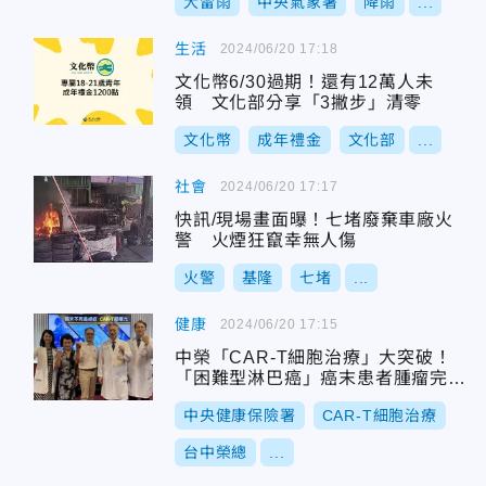
大雷雨
中央氣象署
降雨
...
生活
2024/06/20 17:18
文化幣6/30過期！還有12萬人未
領 文化部分享「3撇步」清零
文化幣
成年禮金
文化部
...
社會
2024/06/20 17:17
快訊/現場畫面曝！七堵廢棄車廠火
警 火煙狂竄幸無人傷
火警
基隆
七堵
...
健康
2024/06/20 17:15
中榮「CAR-T細胞治療」大突破！
「困難型淋巴癌」癌末患者腫瘤完全
消失
中央健康保險署
CAR-T細胞治療
台中榮總
...