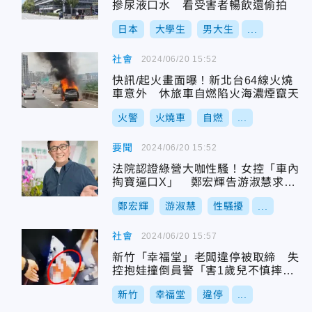
摻尿液口水 看受害者暢飲還偷拍
日本
大學生
男大生
...
社會
2024/06/20 15:52
快訊/起火畫面曝！新北台64線火燒
車意外 休旅車自燃陷火海濃煙竄天
火警
火燒車
自燃
...
要聞
2024/06/20 15:52
法院認證綠營大咖性騷！女控「車內
掏寶逼口X」 鄭宏輝告游淑慧求償
百萬敗訴
鄭宏輝
游淑慧
性騷擾
...
社會
2024/06/20 15:57
新竹「幸福堂」老闆違停被取締 失
控抱娃撞倒員警「害1歲兒不慎摔
地」
新竹
幸福堂
違停
...