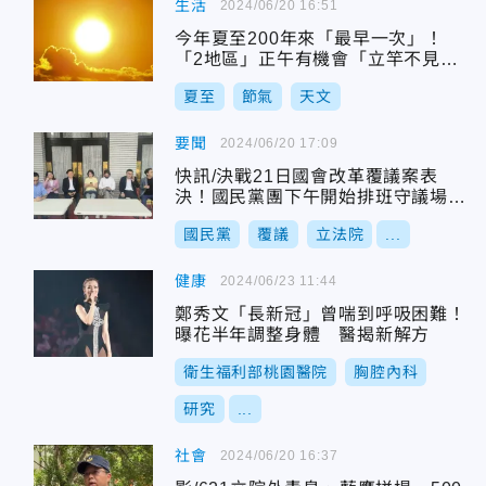
生活
2024/06/20 16:51
今年夏至200年來「最早一次」！
「2地區」正午有機會「立竿不見
影」
夏至
節氣
天文
要聞
2024/06/20 17:09
快訊/決戰21日國會改革覆議案表
決！國民黨團下午開始排班守議場大
門
國民黨
覆議
立法院
...
健康
2024/06/23 11:44
鄭秀文「長新冠」曾喘到呼吸困難！
曝花半年調整身體 醫揭新解方
衛生福利部桃園醫院
胸腔內科
研究
...
社會
2024/06/20 16:37