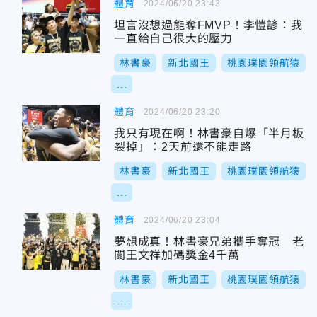
體育
2024/06/20 23:43
坦言沒想過能奪FMVP！李愷諺：我
一直給自己很大的壓力
林書豪
新北國王
桃園璞園領航猿
...
體育
2024/06/20 23:20
我只有現在啊！林書豪自爆「半月板
裂掉」：2天前還不能走路
林書豪
新北國王
桃園璞園領航猿
...
體育
2024/06/20 23:04
夢想成真！林書豪兄弟攜手奪冠 老
闆王文祥加碼獎金4千萬
林書豪
新北國王
桃園璞園領航猿
...