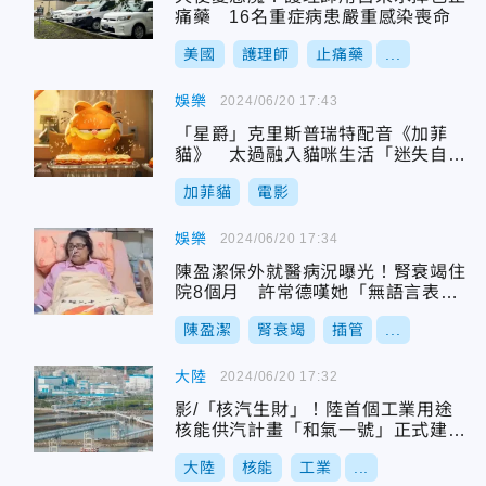
痛藥 16名重症病患嚴重感染喪命
美國
護理師
止痛藥
...
娛樂
2024/06/20 17:43
「星爵」克里斯普瑞特配音《加菲
貓》 太過融入貓咪生活「迷失自
我」
加菲貓
電影
娛樂
2024/06/20 17:34
陳盈潔保外就醫病況曝光！腎衰竭住
院8個月 許常德嘆她「無語言表達
能力」
陳盈潔
腎衰竭
插管
...
大陸
2024/06/20 17:32
影/「核汽生財」！陸首個工業用途
核能供汽計畫「和氣一號」正式建成
投產
大陸
核能
工業
...