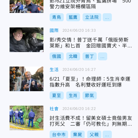
影/621立院外青鳥、藍鷹拼場 500
警力維安架柵欄區隔
青鳥
藍鷹
立法院
...
國際
2024/06/20 16:33
影/秀交情！普丁送千萬「俄版勞斯
萊斯」和匕首 金回贈國寶犬、半身
雕像
俄國
北韓
普丁
...
生活
2024/06/20 16:27
6/21「夏至」！命理師：5生肖幸運
指數升高 名利雙收好運旺到爆
夏至
生肖
節氣
社會
2024/06/20 16:22
討生活費不成！留美女碩士竟偕男友
打死父 二審「仍可教化」判無期徒
刑
台中市
棄屍
父親
...