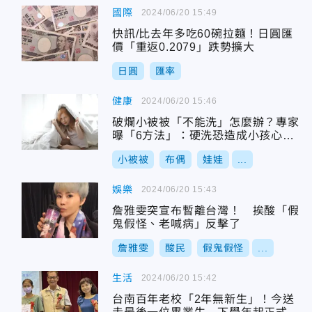
國際
2024/06/20 15:49
快訊/比去年多吃60碗拉麵！日圓匯
價「重返0.2079」跌勢擴大
日圓
匯率
健康
2024/06/20 15:46
破爛小被被「不能洗」怎麼辦？專家
曝「6方法」：硬洗恐造成小孩心理
陰影
小被被
布偶
娃娃
...
娛樂
2024/06/20 15:43
詹雅雯突宣布暫離台灣！ 挨酸「假
鬼假怪、老喊病」反擊了
詹雅雯
酸民
假鬼假怪
...
生活
2024/06/20 15:42
台南百年老校「2年無新生」！今送