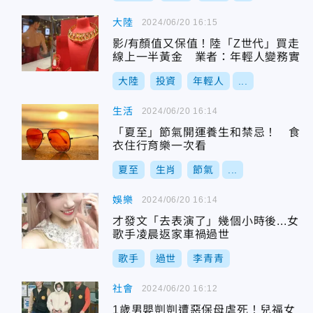
大陸
2024/06/20 16:15
影/有顏值又保值！陸「Z世代」買走
線上一半黃金 業者：年輕人變務實
大陸
投資
年輕人
...
生活
2024/06/20 16:14
「夏至」節氣開運養生和禁忌！ 食
衣住行育樂一次看
夏至
生肖
節氣
...
娛樂
2024/06/20 16:14
才發文「去表演了」幾個小時後...女
歌手凌晨返家車禍過世
歌手
過世
李青青
社會
2024/06/20 16:12
1歲男嬰剴剴遭惡保母虐死！兒福女