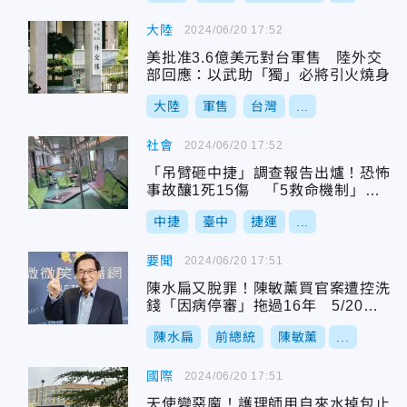
大陸
2024/06/20 17:52
美批准3.6億美元對台軍售 陸外交
部回應：以武助「獨」必將引火燒身
大陸
軍售
台灣
...
社會
2024/06/20 17:52
「吊臂砸中捷」調查報告出爐！恐怖
事故釀1死15傷 「5救命機制」失
效
中捷
臺中
捷運
...
要聞
2024/06/20 17:51
陳水扁又脫罪！陳敏薰買官案遭控洗
錢「因病停審」拖過16年 5/20獲
北院判決免訴
陳水扁
前總統
陳敏薰
...
國際
2024/06/20 17:51
天使變惡魔！護理師用自來水掉包止