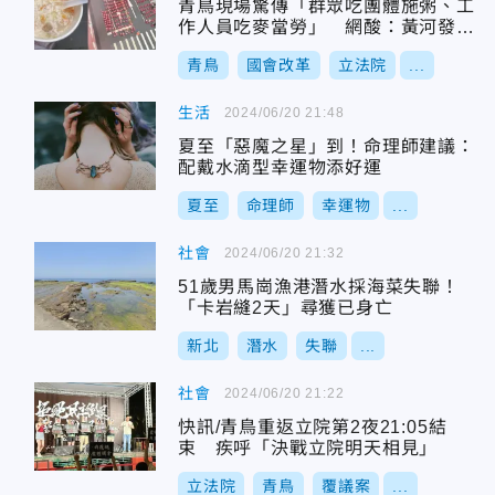
青鳥現場驚傳「群眾吃團體施粥、工
作人員吃麥當勞」 網酸：黃河發大
水難民？
青鳥
國會改革
立法院
...
生活
2024/06/20 21:48
夏至「惡魔之星」到！命理師建議：
配戴水滴型幸運物添好運
夏至
命理師
幸運物
...
社會
2024/06/20 21:32
51歲男馬崗漁港潛水採海菜失聯！
「卡岩縫2天」尋獲已身亡
新北
潛水
失聯
...
社會
2024/06/20 21:22
快訊/青鳥重返立院第2夜21:05結
束 疾呼「決戰立院明天相見」
立法院
青鳥
覆議案
...