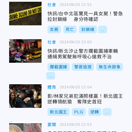
社會
2024/06/20 22:52
快訊/台中北區驚見一具女屍！警急
拉封鎖線 身分待確認
女屍
死亡
封鎖線
...
社會
2024/06/20 23:00
快訊/新北汐止警方攔截圍捕車輛
通緝男駕駛無呼吸心搶救不治
攔截圍捕
警匪追逐
無生命跡象
...
體育
2024/06/20 22:04
影/林家兄弟犯滿照樣贏！新北國王
逆轉領航猿 奪隊史首冠
新北國王
PLG
逆轉
...
要聞
2024/06/20 22:03