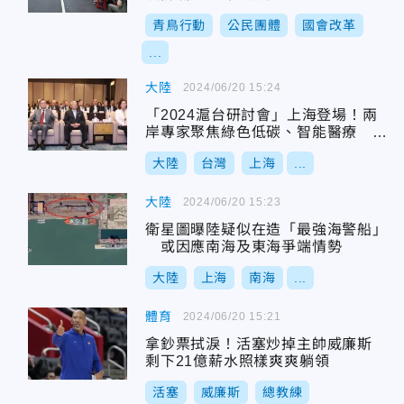
青鳥行動
公民團體
國會改革
...
大陸
2024/06/20 15:24
「2024滬台研討會」上海登場！兩
岸專家聚焦綠色低碳、智能醫療 周
錫瑋獲邀演講
大陸
台灣
上海
...
大陸
2024/06/20 15:23
衛星圖曝陸疑似在造「最強海警船」
或因應南海及東海爭端情勢
大陸
上海
南海
...
體育
2024/06/20 15:21
拿鈔票拭淚！活塞炒掉主帥威廉斯
剩下21億薪水照樣爽爽躺領
活塞
威廉斯
總教練