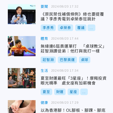
要聞
2024/06/20 17:32
《原民禁伐補償條例》綠也要提覆
議？李彥秀電到卓榮泰狂跳針
李彥秀
卓榮泰
覆議
...
體育
2024/06/20 17:44
無緣連6屆奧運單打 「桌球教父」
莊智淵讚徒弟：他打與我打一樣
莊智淵
巴黎奧運
桌球
生活
2024/06/20 17:34
夏至財運最旺「3星座」！摩羯投資
眼光精準 處女座有加薪機會
夏至
財運
星座
...
健康
2024/06/20 17:29
以為香港腳！OL腳板、腳踝、腳底