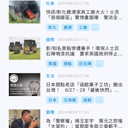
社會
2024/06/20 17:39
快訊/彰化鹿港家具工廠大火！火舌
「吞噬廠區」驚悚畫面曝 警消全力
灌救中
彰化
鹿港
工廠
...
國際
2024/06/20 17:11
影/知名景點慘遭毒手！環保人士巨
石陣噴漆抗議 要求英國政府停止開
採石油
英國
景點
巨石陣
...
生活
2024/06/20 17:08
日本甜點老店「函館菓子工坊」撤出
台灣！ 6/27、28「最後快閃」買
一送一
日本
北海道
函館
...
要聞
2024/06/20 17:03
為「警察權」槓王定宇 葉元之怒嗆
「大草包」：當那麼多屆立委都不知