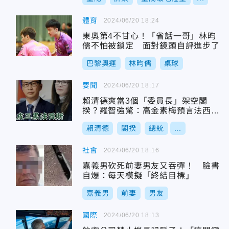
體育
2024/06/20 18:24
東奧第4不甘心！「省話一哥」林昀
儒不怕被鎖定 面對鏡頭自評進步了
巴黎奧運
林昀儒
桌球
要聞
2024/06/20 18:17
賴清德爽當3個「委員長」架空閣
揆？羅智強驚：高金素梅預言法西斯
化成真中
賴清德
閣揆
總統
...
社會
2024/06/20 18:16
嘉義男砍死前妻男友又吞彈！ 臉書
自爆：每天模擬「終結目標」
嘉義男
前妻
男友
國際
2024/06/20 18:13