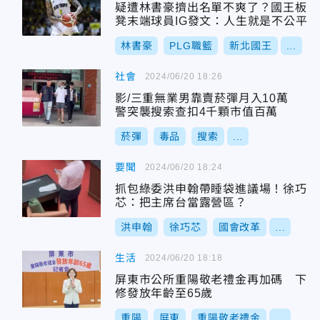
疑遭林書豪擠出名單不爽了？國王板
凳末端球員IG發文：人生就是不公平
林書豪
PLG職籃
新北國王
...
社會
2024/06/20 18:26
影/三重無業男靠賣菸彈月入10萬
警突襲搜索查扣4千顆市值百萬
菸彈
毒品
搜索
...
要聞
2024/06/20 18:24
抓包綠委洪申翰帶睡袋進議場！徐巧
芯：把主席台當露營區？
洪申翰
徐巧芯
國會改革
...
生活
2024/06/20 18:18
屏東市公所重陽敬老禮金再加碼 下
修發放年齡至65歲
重陽
屏東
重陽敬老禮金
...