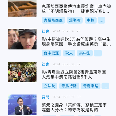
克羅埃西亞驚傳汽車爆炸案！車內被
放「不明爆裂物」 捷克觀光客1死3
傷
克羅埃西亞
爆裂物
車輛
...
社會
2024/06/20 20:25
影/中捷被連砍3刀為何沒跑？高中生
現身曝原因 手比讚感謝英勇「長髮
哥」
台中捷運
砍人
高中生
...
社會
2024/06/20 20:07
影/青鳥重返立院第2夜青島東淨空
人潮集中濟南路號稱5千人
立法院
青鳥行動
青島東路
...
要聞
2024/06/20 20:03
葉元之變身「葉師傅」怒槓王定宇
媒體人分析：轉守為攻是對的