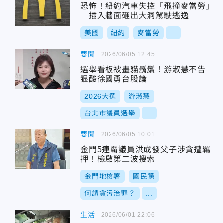
恐怖！紐約汽車失控「飛撞麥當勞」
插入牆面砸出大洞駕駛逃逸
美國
紐約
麥當勞
...
要聞
2026/06/05 12:45
選舉看板被畫貓鬍鬚！游淑慧不告
狠酸徐國勇台股論
2026大選
游淑慧
台北市議員選舉
...
要聞
2026/06/05 10:01
金門5連霸議員洪成發父子涉貪遭羈
押！檢啟第二波搜索
金門地檢署
國民黨
何謂貪污治罪？
...
生活
2026/06/01 22:06