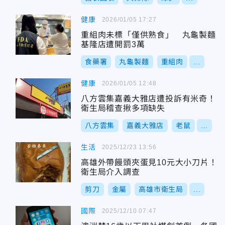
健康
2026/01/05 17:27
重組肉未標「僅供熟食」 丸龜製麵
基隆店遭開罰3萬
食藥署
丸龜製麵
重組肉
...
健康
2026/01/05 12:48
八方雲集嘉義大雅店遭投訴有米奇！
衛生局稽查揪多項缺失
八方雲集
嘉義大雅店
老鼠
...
生活
2025/12/23 13:56
高雄外帶饅頭夾蛋見10元大小刀片！
衛生局介入調查
剪刀
金屬
高雄市衛生局
...
國際
2025/12/10 07:47