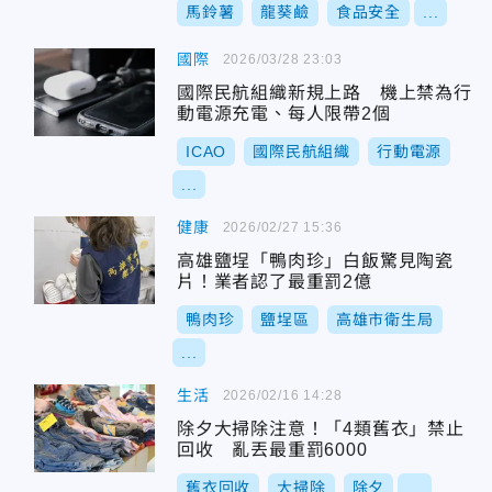
馬鈴薯
龍葵鹼
食品安全
...
國際
2026/03/28 23:03
國際民航組織新規上路 機上禁為行
動電源充電、每人限帶2個
ICAO
國際民航組織
行動電源
...
健康
2026/02/27 15:36
高雄鹽埕「鴨肉珍」白飯驚見陶瓷
片！業者認了最重罰2億
鴨肉珍
鹽埕區
高雄市衛生局
...
生活
2026/02/16 14:28
除夕大掃除注意！「4類舊衣」禁止
回收 亂丟最重罰6000
舊衣回收
大掃除
除夕
...