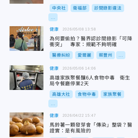
中央社
衛福部
診間錄影違法
...
健康
2026/05/08 13:58
為何要偷拍？醫界認診間錄影「可降
衝突」 專家：規範不夠明確
醫療糾紛
愛爾麗
蔡豐州
...
健康
2026/05/06 14:06
高雄家族聚餐釀6人食物中毒 衛生
局令餐廳停業2天
高雄大社
食物中毒
家族聚餐
...
健康
2026/04/22 15:47
馬鈴薯一顆發芽會「傳染」整袋？醫
證實：是有風險的