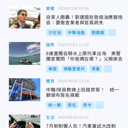
要聞
2026/07/09 10:08
自家人開轟！劉建國批致癌油應變拖
沓：要徹查業者與官員疏失
沙拉油
中聯油脂
劉建國
...
國際
2026/07/01 13:08
8歲童獨自騎水上摩托車出海 美警
攔查驚問「你爸媽在哪？」父親挨告
美國
佛羅里達州
男童
...
體育
2026/06/30 13:58
中職/球員教練上班路禁簽！ 統一
獅頒布簽名規範
統一獅
簽名
禁令
...
生活
2026/06/30 09:01
7月新制懶人包！汽車筆試大改制