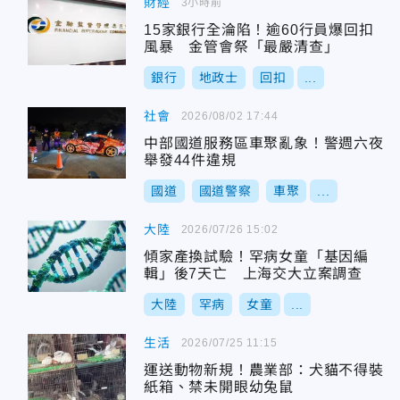
財經
3小時前
15家銀行全淪陷！逾60行員爆回扣
風暴 金管會祭「最嚴清查」
銀行
地政士
回扣
...
社會
2026/08/02 17:44
中部國道服務區車聚亂象！警週六夜
舉發44件違規
國道
國道警察
車聚
...
大陸
2026/07/26 15:02
傾家產換試驗！罕病女童「基因編
輯」後7天亡 上海交大立案調查
大陸
罕病
女童
...
生活
2026/07/25 11:15
運送動物新規！農業部：犬貓不得裝
紙箱、禁未開眼幼兔鼠