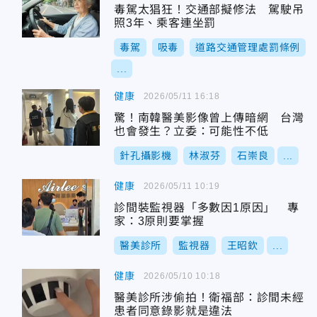
毒駕太猖狂！交通部擬修法 駕駛吊
照3年、乘客連坐罰
毒駕
吸毒
道路交通管理處罰條例
...
健康
2026/05/11 16:18
驚！南韓醫美影像曾上傳暗網 台灣
也會發生？立委：可能性不低
針孔攝影機
林淑芬
石崇良
...
健康
2026/05/11 10:19
診間裝監視器「多數因1原因」 專
家：3原則要掌握
醫美診所
監視器
王昭欽
...
健康
2026/05/10 10:18
醫美診所涉偷拍！衛福部：診間未經
患者同意錄影就是違法