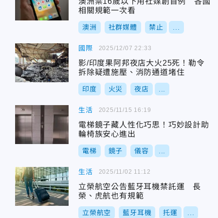
澳洲禁16歲以下用社媒創首例 各國
相關規範一次看
澳洲
社群媒體
禁止
...
國際
2025/12/07 22:33
影/印度果阿邦夜店大火25死！勒令
拆除疑遭施壓、消防通道堵住
印度
火災
夜店
...
生活
2025/11/15 16:19
電梯鏡子藏人性化巧思！巧妙設計助
輪椅族安心進出
電梯
鏡子
儀容
...
生活
2025/11/02 11:12
立榮航空公告藍牙耳機禁託運 長
榮、虎航也有規範
立榮航空
藍牙耳機
托運
...