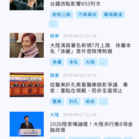
台鐵改點影響653列次
新制上路
汽車筆試
職場霸凌
...
娛樂
2026/06/23 21:26
大陸演員署名新規7月上路 孫儷本
名「孫麗」意外登微博熱搜
孫儷
本名
大陸
...
健康
2026/06/18 10:54
從醫美針孔案看醫療錄影爭議 專
家：重點在規範、而非全面禁止
醫美
針孔
偷拍
...
大陸
2026/06/17 21:34
2026陸家嘴論壇！大陸央行推6項金
融政策