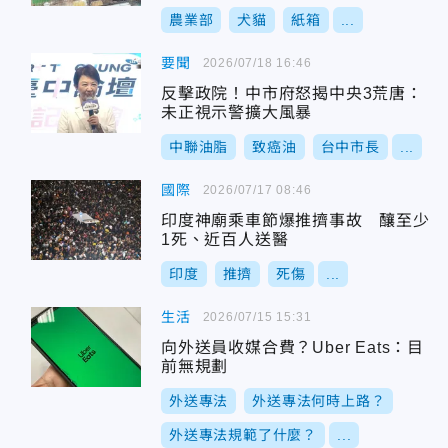
農業部
犬貓
紙箱
...
要聞
2026/07/18 16:46
反擊政院！中市府怒揭中央3荒唐：
未正視示警擴大風暴
中聯油脂
致癌油
台中市長
...
國際
2026/07/17 08:46
印度神廟乘車節爆推擠事故 釀至少
1死、近百人送醫
印度
推擠
死傷
...
生活
2026/07/15 15:31
向外送員收媒合費？Uber Eats：目
前無規劃
外送專法
外送專法何時上路？
外送專法規範了什麼？
...