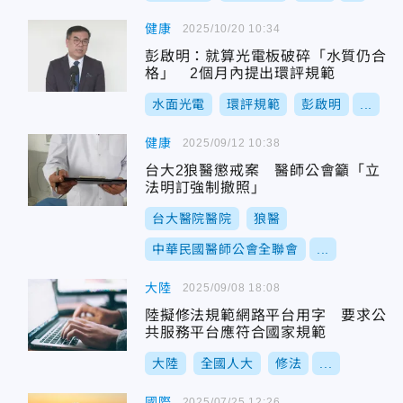
健康
2025/10/20 10:34
彭啟明：就算光電板破碎「水質仍合
格」 2個月內提出環評規範
水面光電
環評規範
彭啟明
...
健康
2025/09/12 10:38
台大2狼醫懲戒案 醫師公會籲「立
法明訂強制撤照」
台大醫院醫院
狼醫
中華民國醫師公會全聯會
...
大陸
2025/09/08 18:08
陸擬修法規範網路平台用字 要求公
共服務平台應符合國家規範
大陸
全國人大
修法
...
國際
2025/07/25 12:26