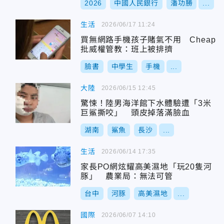
2026
中國人民銀行
潘功勝
...
生活
2026/06/17 11:24
買無網路手機孩子賭氣不用 Cheap
批威權管教：班上被排擠
臉書
中學生
手機
...
大陸
2026/06/15 12:45
驚悚！陸男海洋館下水體驗遭「3米
巨鯊撕咬」 頭皮掉落滿臉血
湖南
鯊魚
長沙
...
生活
2026/06/14 17:35
家長PO網炫耀高美濕地「玩20隻河
豚」 農業局：無法可管
台中
河豚
高美濕地
...
國際
2026/06/07 14:10