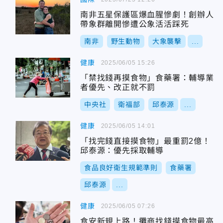
南非五星保護區爆血腥慘劇！創辦人
帶象群離開慘遭公象活活踩死
南非
野生動物
大象襲擊
...
健康
2025/06/05 15:26
「禁找錢再摸食物」食藥署：輔導業
者優先、改正就不罰
中央社
衛福部
邱泰源
...
健康
2025/06/05 14:01
「找完錢直接摸食物」最重罰2億！
邱泰源：優先採取輔導
食品良好衛生規範準則
食藥署
邱泰源
...
健康
2025/06/05 07:26
食安新規上路！攤商找錢摸食物最高