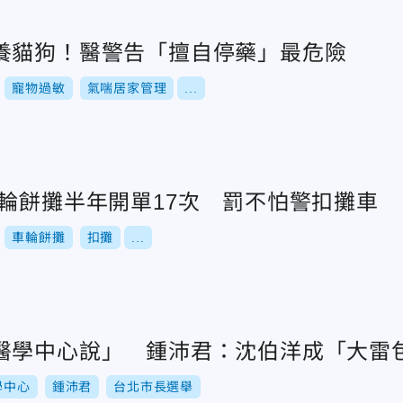
養貓狗！醫警告「擅自停藥」最危險
寵物過敏
氣喘居家管理
...
車輪餅攤半年開單17次 罰不怕警扣攤車
車輪餅攤
扣攤
...
醫學中心說」 鍾沛君：沈伯洋成「大雷
學中心
鍾沛君
台北市長選舉