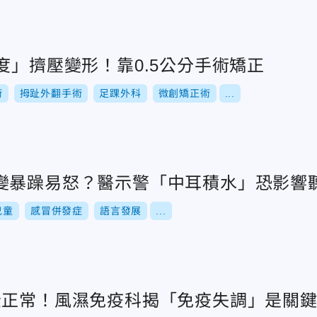
度」擠壓變形！靠0.5公分手術矯正
術
拇趾外翻手術
足踝外科
微創矯正術
...
變暴躁易怒？醫示警「中耳積水」恐影響
兒童
感冒併發症
語言發展
...
全正常！風濕免疫科揭「免疫失調」是關