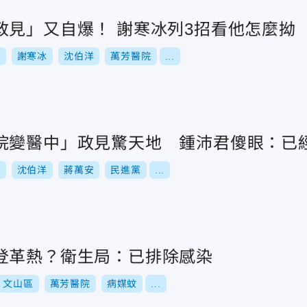
政見」又自爆！ 謝寒冰列3招看他怎麼拗
舉
謝寒冰
沈伯洋
萬芳醫院
...
院變醫中」政見驚天地 鍾沛君傻眼：已經
選
沈伯洋
蔣萬安
民進黨
...
登革熱？衛生局：已排除感染
文山區
萬芳醫院
病媒蚊
...