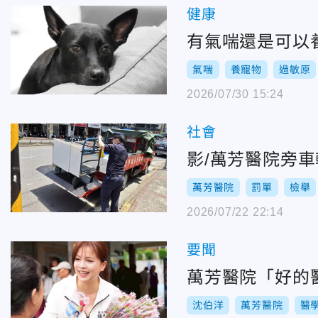
健康
有氣喘還是可以
氣喘
養寵物
過敏原
2026/07/30 15:24
社會
影/萬芳醫院旁
萬芳醫院
罰單
檢舉
2026/07/22 22:14
要聞
萬芳醫院「好的
沈伯洋
萬芳醫院
醫