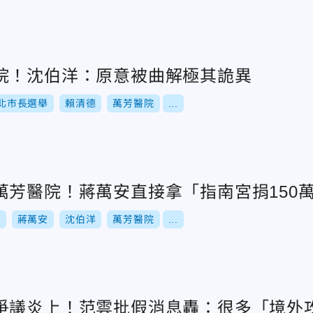
院！沈伯洋：原意被曲解極其詭異
北市長選舉
賴清德
萬芳醫院
...
萬芳醫院！蔣萬安直接拿「指南宮捐150
舉
蔣萬安
沈伯洋
萬芳醫院
...
爭議炎上！范雲批假消息轟：很多「境外