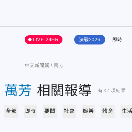
LIVE 24HR
決戰2026
即時
中天新聞網
萬芳
萬芳
相關報導
有
47
項結果
全部
即時
要聞
社會
娛樂
體育
生