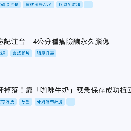
抗磷脂抗體
抗核抗體ANA
風濕免疫科
...
忘記注音 4公分種瘤險釀永久腦傷
政達
言語斷片
腦壓升高
牙掉落！靠「咖啡牛奶」應急保存成功植
保存方法
牙齒
牙周韌帶細胞
...