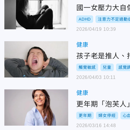
國一女壓力大自
ADHD
注意力不足過動
2026/04/19 10:39
健康
孩子老是推人、
觸覺敏感
兒童
感覺
2026/04/03 10:11
健康
更年期「泡芙人
更年期
婦女停經
心
2026/03/16 14:48