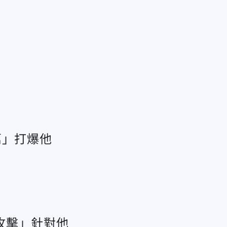
萬」打爆他
攻擊」針對他