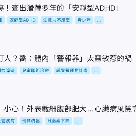
傷！查出潛藏多年的「安靜型ADHD」
症
安靜型ADHD
注意力不足型
青少年
...
打人？醫：體內「警報器」太靈敏惹的禍
調節障礙
兒童職能治療
感覺餐運動計畫
...
」小心！外表纖細腹部肥大…心臟病風險
血管疾病
骨質疏鬆
雌激素下降
...