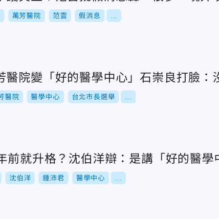
舉
萬芳醫院
范雲
假消息
...
芳醫院變「好的醫學中心」石崇良打臉：
芳醫院
醫學中心
台北市長選舉
...
2年前就升格？沈伯洋辯：是講「好的醫學
沈伯洋
鍾沛君
醫學中心
...