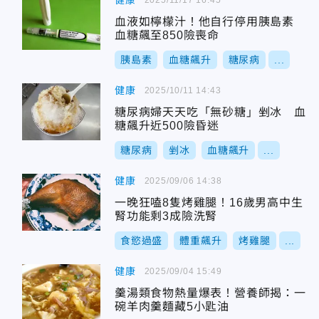
健康
血液如檸檬汁！他自行停用胰島素
血糖飆至850險喪命
胰島素
血糖飆升
糖尿病
...
健康
2025/10/11 14:43
糖尿病婦天天吃「無砂糖」剉冰 血
糖飆升近500險昏迷
糖尿病
剉冰
血糖飆升
...
健康
2025/09/06 14:38
一晚狂嗑8隻烤雞腿！16歲男高中生
腎功能剩3成險洗腎
食慾過盛
體重飆升
烤雞腿
...
健康
2025/09/04 15:49
羹湯類食物熱量爆表！營養師揭：一
碗羊肉羹麵藏5小匙油