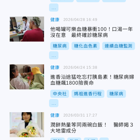
...
健康
2026/04/28 16:49
他喝罐可樂血糖暴衝100！口渴一年
沒在意 最終確診糖尿病
糖尿病
糖化血色素
連續血糖監測
...
健康
2026/04/24 15:38
進香沿途猛吃忘打胰島素！糖尿病婦
血糖飆1800險喪命
中央社
媽祖進香行程
糖尿病
...
健康
2026/03/31 17:27
潤餅熱量等同兩碗白飯！ 醫師揭３
大地雷成分