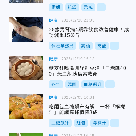
伊朗
抗議
示威
...
健康
2025/12/28 22:03
38歲男腎病4期靠飲食改善健康！成
功減重15公斤
保險業務員
高油
高鹽
...
健康
2025/12/19 15:13
糖友狂嗑湯圓配紅豆湯「血糖飆40
0」急注射胰島素救命
冬至
湯圓
血糖飆升
...
健康
2025/12/03 10:31
吃麵包血糖飆升有解！一杯「檸檬
汁」能讓高峰值降3成
血糖飆升
麵包
檸檬汁
...
2025/11/17 16:45