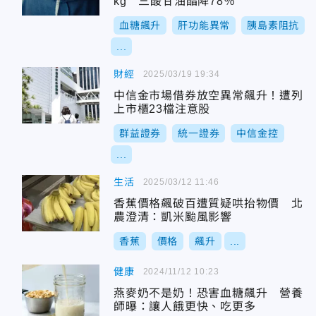
kg 三酸甘油酯降78％
血糖飆升
肝功能異常
胰島素阻抗
...
財經
2025/03/19 19:34
中信金市場借券放空異常飆升！遭列
上市櫃23檔注意股
群益證券
統一證券
中信金控
...
生活
2025/03/12 11:46
香蕉價格飆破百遭質疑哄抬物價 北
農澄清：凱米颱風影響
香蕉
價格
飆升
...
健康
2024/11/12 10:23
燕麥奶不是奶！恐害血糖飆升 營養
師曝：讓人餓更快、吃更多