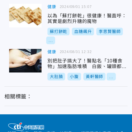
健康
2024/09/01 15:07
以為「蘇打餅乾」很健康！醫直呼：
其實是劇烈升糖的魔物
蘇打餅乾
血糖飆升
李思賢醫師
...
健康
2024/08/31 12:32
別把肚子搞大了！醫點名「10種食
物」加速脂肪堆積 白飯、罐頭都上
榜
大肚腩
小腹
黃軒醫師
...
相關標籤：