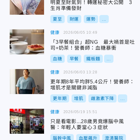
明夏至財氣到！轉運秘密大公開 3
生肖準備發財
夏至
財運
運勢
...
健康
2026/06/05 10:49
「3早餐組合」超NG 最大禍首是吐
司+奶茶！營養師：血糖暴衝
血糖
早餐
鐵板麵
...
健康
2026/06/03 13:28
更年期8年平均胖5.4公斤！營養師：
增肌才是關鍵非減脂
更年期
增肌
雌激素下降
...
健康
2026/05/19 15:51
只是看電影...28歲男竟爆腦中風
醫：年輕人要當心３症狀
腦幹中風
血壓飆升
澄清醫院