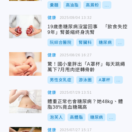
羹麵
高油脂
高澱粉
...
健康
2025/09/04 13:32
19歲患糖尿病沒當回事 「飲食失控
9年」腎萎縮終身洗腎
阮綜合醫院
腎臟科
糖尿病
...
健康
2025/08/26 16:27
驚！國小童胖出「A罩杯」每天跳繩
萬下7月甩肉逆轉骨齡
男性女乳症
游泳圈
A罩杯
...
健康
2025/07/29 13:51
體重正常也會糖尿病？她48kg、體
脂38%竟血糖飆高
泡芙人
高體脂
糖尿病
...
健康
2025/07/27 15:17