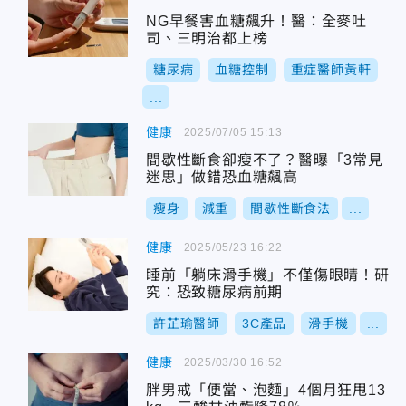
NG早餐害血糖飆升！醫：全麥吐
司、三明治都上榜
糖尿病
血糖控制
重症醫師黃軒
...
健康
2025/07/05 15:13
間歇性斷食卻瘦不了？醫曝「3常見
迷思」做錯恐血糖飆高
瘦身
減重
間歇性斷食法
...
健康
2025/05/23 16:22
睡前「躺床滑手機」不僅傷眼睛！研
究：恐致糖尿病前期
許芷瑜醫師
3C產品
滑手機
...
健康
2025/03/30 16:52
胖男戒「便當、泡麵」4個月狂甩13