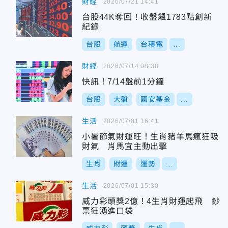
財經
2026/07/21 14:41
台股44K奪回！收盤飆1783點創新
紀錄
台股
航運
台積電
...
財經
2026/07/14 08:38
快訊！7/14盤前1分鐘
台股
大盤
國安基金
...
生活
2026/07/01 16:41
小暑節氣財運旺！生肖豬羊馬瘋狂吸
財氣 肖馬宜主動出擊
生肖
財運
運勢
...
生活
2026/07/01 15:30
威力彩頭獎2億！4生肖財運起飛 鈔
票狂湧進口袋