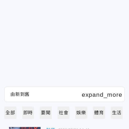
全部
即時
要聞
社會
娛樂
體育
生活