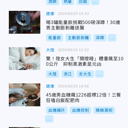
潤餅
熱量
白飯
...
健康
2026/03/25 15:43
喝3罐能量飲挑戰500磅深蹲！30歲
男主動脈剝離送醫
能量飲
主動脈剝離
深蹲
...
大陸
2026/03/24 15:52
驚！陸女大生「開燈睡」體重飆至10
0公斤 抑制黑激素是元凶
大陸
浙江
女大生
...
健康
2026/02/20 18:56
45歲男血糖飆1226超標12倍！三餐
狂嗑白飯配肥肉
血糖飆升
血糖控制
精緻澱粉
...