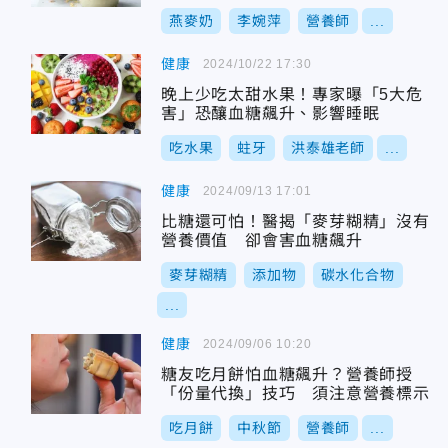
燕麥奶
李婉萍
營養師
...
健康
2024/10/22 17:30
晚上少吃太甜水果！專家曝「5大危
害」恐釀血糖飆升、影響睡眠
吃水果
蛀牙
洪泰雄老師
...
健康
2024/09/13 17:01
比糖還可怕！醫揭「麥芽糊精」沒有
營養價值 卻會害血糖飆升
麥芽糊精
添加物
碳水化合物
...
健康
2024/09/06 10:20
糖友吃月餅怕血糖飆升？營養師授
「份量代換」技巧 須注意營養標示
吃月餅
中秋節
營養師
...