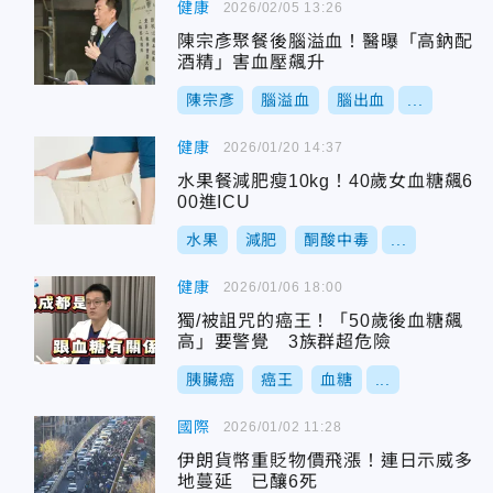
健康
2026/02/05 13:26
陳宗彥聚餐後腦溢血！醫曝「高鈉配
酒精」害血壓飆升
陳宗彥
腦溢血
腦出血
...
健康
2026/01/20 14:37
水果餐減肥瘦10kg！40歲女血糖飆6
00進ICU
水果
減肥
酮酸中毒
...
健康
2026/01/06 18:00
獨/被詛咒的癌王！「50歲後血糖飆
高」要警覺 3族群超危險
胰臟癌
癌王
血糖
...
國際
2026/01/02 11:28
伊朗貨幣重貶物價飛漲！連日示威多
地蔓延 已釀6死