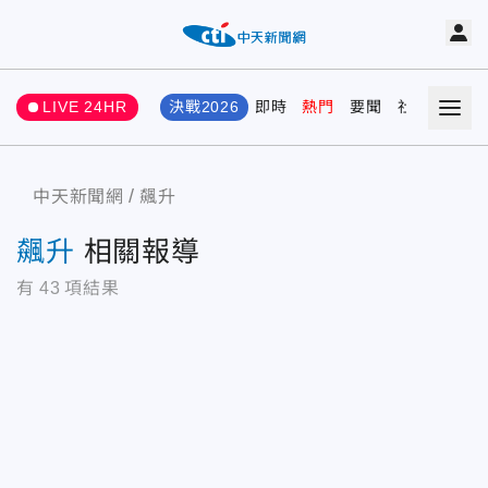
LIVE 24HR
決戰2026
即時
熱門
要聞
社會
娛樂
中天新聞網
飆升
飆升
相關報導
有
43
項結果