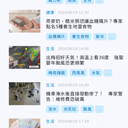
威力彩
頭獎
生肖
...
健康
2026/06/29 12:34
燕麥奶、糙米粥恐讓血糖飆升？專家
點名5種養生地雷食物
血糖飆升
養生食物
紫米
...
生活
2026/06/28 14:06
出梅迎好天氣！高溫上看36度 強聖
嬰年颱風恐更頻繁
梅雨鋒面
西南風
水氣
...
生活
2026/06/25 16:00
機車淹水後直接發動慘了！ 專家警
告：維修費恐破萬
泡水
米克拉
颱風
...
生活
2026/06/20 17:28