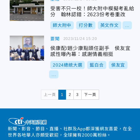
受害不只一校！師大附中模擬考亂給
分 翰林認錯：2623份考卷重改
師大附中
打分數
英文作文
...
要聞
2023/11/24 15:20
侯康配/趙少康點頭任副手 侯友宜
感性曝內幕：感謝情義相挺
2024總統大選
藍白合
侯友宜
...
上一頁
1
2
3
下一頁
新聞、影音、節目、直播、社群及App都深獲網友喜愛，在全
世界各地華人亦頗受歡迎，全球擁有2000萬粉絲。