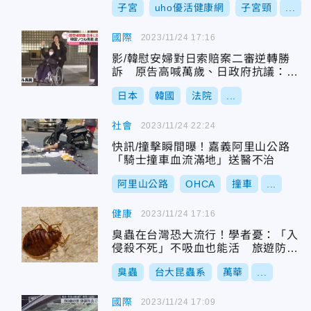
子宮
uho優活健康網
子宮頸
...
國際
2023/11/24 17:16
影/韓慰安婦對日索賠案二審逆轉勝
訴 原告高喊萬歲、日政府抗議：無
法接受
日本
韓國
法院
...
社會
2023/11/24 22:24
快訊/撞擊瞬間曝！嘉義阿里山公路
「騎士撞車血流滿地」送醫不治
阿里山公路
OHCA
撞車
...
健康
2023/11/24 17:16
臭蟲在台灣恐大流行！學者憂：「入
侵殺不死」不吸血也能活 旅遊防禦
法必知！
臭蟲
台大昆蟲系
萬華
...
國際
2023/11/24 17:09