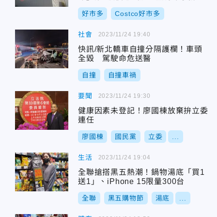
殺優惠只有1天
好市多
Costco好市多
社會
2023/11/24 19:40
快訊/新北轎車自撞分隔護欄！車頭
全毀 駕駛命危送醫
自撞
自撞車禍
要聞
2023/11/24 19:30
健康因素未登記！廖國棟放棄拚立委
連任
廖國棟
國民黨
立委
...
生活
2023/11/24 19:04
全聯搶搭黑五熱潮！鍋物湯底「買1
送1」、iPhone 15限量300台
全聯
黑五購物節
湯底
...