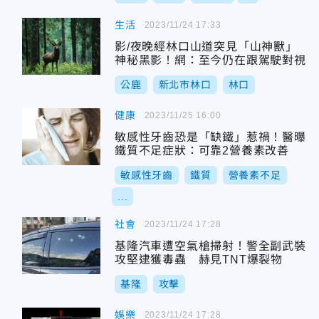
生活
2023/11/24 17:33
影/夜晚經林口山道突見「山神獸」
神秘黑影！網：至今仍在跟駕駛對視
公鹿
新北市林口
林口
健康
2023/11/25 16:00
敏感性牙齒恐是「缺鐵」惹禍！醫曝
鐵質不足症狀：可靠2營養素改善
敏感性牙齒
鐵質
營養素不足
...
社會
2023/11/24 17:28
基隆汽車遭空氣槍掃射！警全副武裝
攻堅逮獲毒蟲 赫見TNT爆裂物
基隆
攻擊
娛樂
2023/11/24 17:28