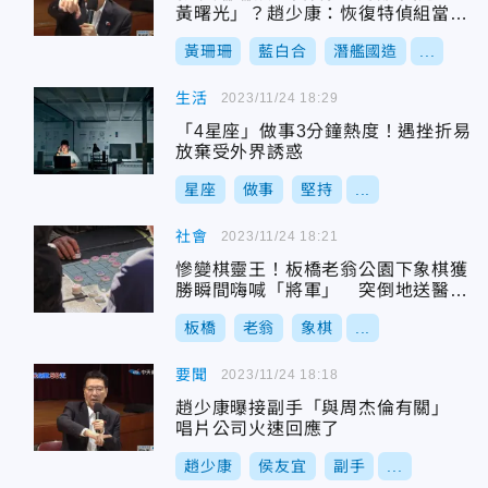
黃曙光」？趙少康：恢復特偵組當然
要查！
黃珊珊
藍白合
潛艦國造
...
生活
2023/11/24 18:29
「4星座」做事3分鐘熱度！遇挫折易
放棄受外界誘惑
星座
做事
堅持
...
社會
2023/11/24 18:21
慘變棋靈王！板橋老翁公園下象棋獲
勝瞬間嗨喊「將軍」 突倒地送醫不
治
板橋
老翁
象棋
...
要聞
2023/11/24 18:18
趙少康曝接副手「與周杰倫有關」
唱片公司火速回應了
趙少康
侯友宜
副手
...