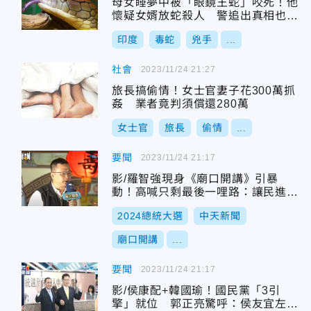
母女睡夢中被「眼鏡王蛇」咬死！他
懷疑女婿放蛇殺人 警追出真相也驚
呆
印度
毒蛇
兇手
...
社會
2023/11/24 21:27
旅長搞偷情！女士官妻子花300萬抓
姦 業者竟判須償還280萬
女士官
旅長
偷情
...
要聞
2023/11/24 21:17
影/羅智強現身《廟口開講》引暴
動！高喊只剩最後一哩路：讓民進黨
下台
2024總統大選
中天新聞
廟口開講
...
要聞
2023/11/24 21:17
影/侯康配+韓國瑜！國民黨「3引
擎」就位 郭正亮驚呼：侯友宜左右