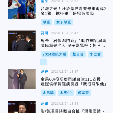
體育
2023/11/24 18:53
台灣之光！汪凌蓁世青賽舉重勇奪2
金1銀 遠征墨西哥揚名國際
舉重
女子舉重
要聞
2023/11/24 18:47
馬朱「君悅鴻門宴」1動作霸氣展現
國民黨是老大 吳子嘉驚呼：柯Ｐ情
何以堪
2024總統大選
藍白合
朱立倫
...
娛樂
2023/11/24 18:37
金馬60/役所廣司謝台灣311支援
遺憾侯孝賢罹病引退「我很尊敬他」
金馬獎
金馬60
侯孝賢
要聞
2023/11/24 18:34
影/黃珊珊談藍白合扯「潛艦國造、