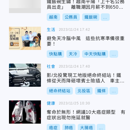
鐵飯碗生鏽！越南平陽「上千名公務
員出走」 離職潮因月薪不到6500
元
越南
公務員
鐵飯碗
...
生活
2023/11/24 17:42
避免天冷腦中風 這些抗寒準備很重
要！
快點購
天冷
中天快點購
...
社會
2023/11/24 17:40
影/北投驚現工地版絕命終結站！鐵
條從天而降砸壞賓士險插人 車主怒
提告
絕命終結站
北投區
鐵條
...
健康
2023/11/25 10:30
奪命於無形！網議10大癌症類型 有
症狀出現勿拖延就醫
癌症
肺癌
大腸癌
...