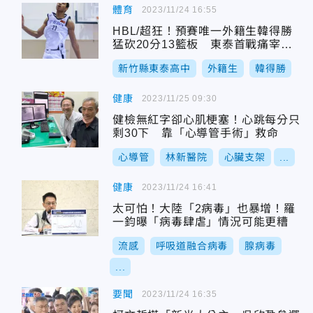
體育
2023/11/24 16:55
HBL/超狂！預賽唯一外籍生韓得勝
猛砍20分13籃板 東泰首戰痛宰南
湖49分
新竹縣東泰高中
外籍生
韓得勝
健康
2023/11/25 09:30
健檢無紅字卻心肌梗塞！心跳每分只
剩30下 靠「心導管手術」救命
心導管
林新醫院
心臟支架
...
健康
2023/11/24 16:41
太可怕！大陸「2病毒」也暴增！羅
一鈞曝「病毒肆虐」情況可能更糟
流感
呼吸道融合病毒
腺病毒
...
要聞
2023/11/24 16:35