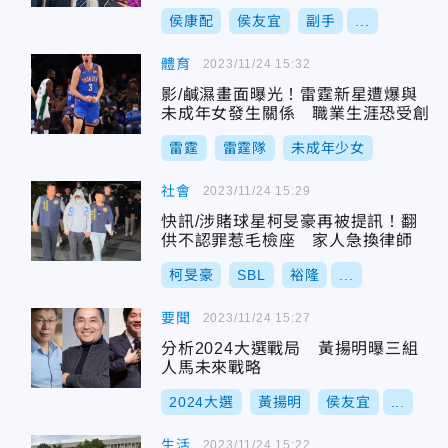
關鍵理由
侯康配
侯友宜
副手
...
體育
2023/11/24 15:32
影/鹹濕畫面曝光！雷霆新星遭爆與
未成年女發生關係 職業生涯恐受創
雷霆
雷霆隊
未成年少女
社會
2023/11/24 15:29
快訊/涉賭球星柯旻豪再被提訊！翻
供不認罪惹毛檢座 家人急換律師
柯旻豪
SBL
裕隆
...
要聞
2023/11/24 15:27
分析2024大選戰局 黃揚明曝三組
人馬未來戰略
2024大選
黃揚明
侯友宜
...
生活
2023/11/24 15:22