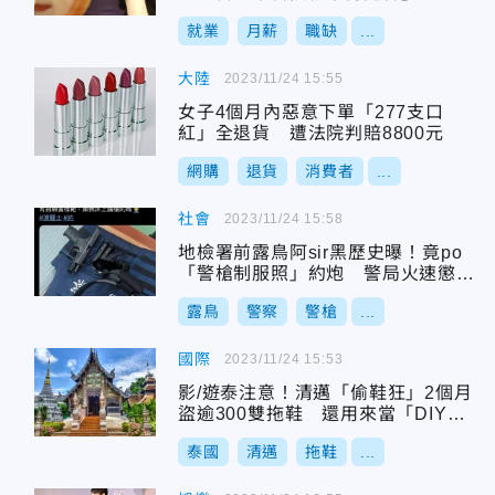
場
就業
月薪
職缺
...
大陸
2023/11/24 15:55
女子4個月內惡意下單「277支口
紅」全退貨 遭法院判賠8800元
網購
退貨
消費者
...
社會
2023/11/24 15:58
地檢署前露鳥阿sir黑歷史曝！竟po
「警槍制服照」約炮 警局火速懲處
法辦
露鳥
警察
警槍
...
國際
2023/11/24 15:53
影/遊泰注意！清邁「偷鞋狂」2個月
盜逾300雙拖鞋 還用來當「DIY神
器」
泰國
清邁
拖鞋
...