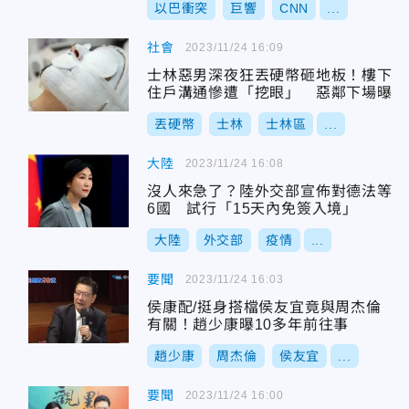
以巴衝突
巨響
CNN
...
社會
2023/11/24 16:09
士林惡男深夜狂丟硬幣砸地板！樓下
住戶溝通慘遭「挖眼」 惡鄰下場曝
丟硬幣
士林
士林區
...
大陸
2023/11/24 16:08
沒人來急了？陸外交部宣佈對德法等
6國 試行「15天內免簽入境」
大陸
外交部
疫情
...
要聞
2023/11/24 16:03
侯康配/挺身搭檔侯友宜竟與周杰倫
有關！趙少康曝10多年前往事
趙少康
周杰倫
侯友宜
...
要聞
2023/11/24 16:00