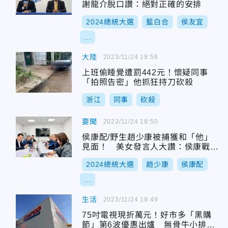
謝龍介脫口讚：絕對正確的安排
2024總統大選
藍白合
侯友宜
...
大陸
2023/11/24 19:58
上班偷睡覺遭罰442元！懷疑同事
「拍照告密」他抓狂持刀砍殺
浙江
同事
砍殺
要聞
2023/11/24 19:50
侯康配/野生趙少康被捕獲和「他」
見面！ 美女發言人大讚：侯康戰情
室上線啦
2024總統大選
趙少康
侯康配
...
生活
2023/11/24 19:49
75吋電視現折萬元！好市多「黑購
節」第6波優惠出爐 無骨牛小排超