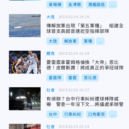
呆游淑慧
黃珊珊
金溥聰
潛艦國造
...
大陸
2023/11/24 16:29
傳解放軍出現「第五軍種」 組建全
球首支高超音速近空指揮部隊
大陸
解放軍
軍種
...
體育
2023/11/24 16:29
要雷霆拿霍姆格倫換「大帝」恩比
德！皮爾斯讚：將成真正的爭冠球隊
雷霆隊
雷霆
恩比德
社會
2023/11/24 16:27
有偵辦？台中行車糾紛遭球棒隊威
嚇 警查一年沒下文…將議處承辦警
台中
行車糾紛
口角衝突
...
社會
2023/11/24 22:24