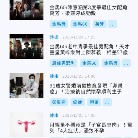
金馬60/陳意涵第3度爭最佳女配角！
萬芳、梁雍婷成勁敵
金馬獎
金馬60
萬芳
...
娛樂
2023/11/24 17:25
金馬60/老中青爭最佳男配角！天才
童星黃梓樂對上陳慕義 相差57歲的
較量
最佳男配角
金馬60
金馬獎
...
健康
2023/11/25 14:00
31歲女警婚前健檢竟發現「卵巢
癌」！治療後自然懷孕順利生子
卵巢癌
癌症
卵巢
...
健康
2023/11/25 17:30
月經量不穩竟是「子宮長息肉」！醫
列「4大症狀」恐致不孕