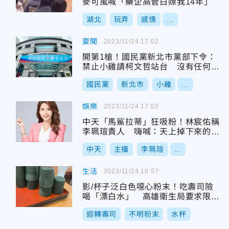
麥可風喊「藥企高管白嫖我14年」
湖北
玩弄
感情
...
要聞
2023/11/24 17:02
開第1槍！國民黨新北市黨部下令：
禁止小雞請柯文哲站台 沒有任何模
糊空間
國民黨
新北市
小雞
...
娛樂
2023/11/24 17:02
中天「馬鯊拉蒂」狂吸粉！林宸佑稱
李珮瑄貴人 嗨喊：天上掉下來的禮
物
中天
主播
李珮瑄
...
生活
2023/11/24 16:57
影/杯子泛白色噁心粉末！吃壽司險
喝「漂白水」 高雄衛生局要求限期
改善
迴轉壽司
不明粉末
水杯