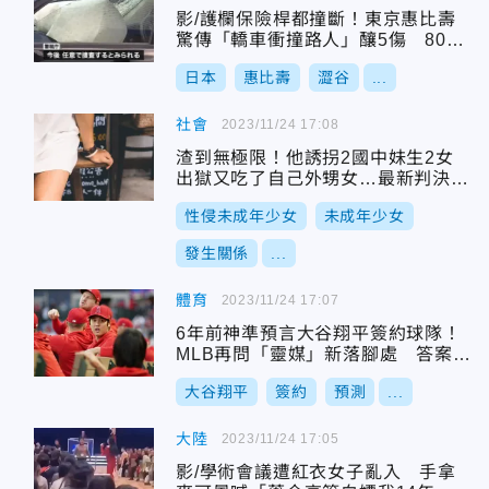
影/護欄保險桿都撞斷！東京惠比壽
驚傳「轎車衝撞路人」釀5傷 80歲
駕駛被捕
日本
惠比壽
澀谷
...
社會
2023/11/24 17:08
渣到無極限！他誘拐2國中妹生2女
出獄又吃了自己外甥女…最新判決出
爐
性侵未成年少女
未成年少女
發生關係
...
體育
2023/11/24 17:07
6年前神準預言大谷翔平簽約球隊！
MLB再問「靈媒」新落腳處 答案令
人驚呆
大谷翔平
簽約
預測
...
大陸
2023/11/24 17:05
影/學術會議遭紅衣女子亂入 手拿