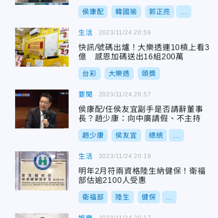
有貴人
侯康配
韓國瑜
郭正亮
...
生活
2023/11/24 20:59
快訊/號碼出爐！大樂透連10槓上看3
億 感恩加碼送出16組200萬
台彩
大樂透
頭獎
要聞
2023/11/24 20:57
侯康配/任侯友宜副手是否請辭董事
長？趙少康：向中廣請假、不主持
趙少康
侯友宜
總統
...
生活
2023/11/24 20:19
明年2月符兩資格陸生納健保！衛福
部估逾2100人受惠
衛福部
陸生
健保
...
2023/11/24 20:17