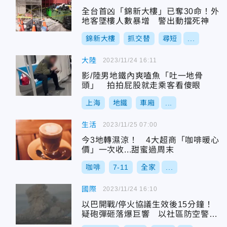
全台首凶「錦新大樓」已奪30命！外
地客墜樓人數暴增 警出動擋死神
錦新大樓
抓交替
尋短
...
大陸
2023/11/24 16:11
影/陸男地鐵內爽嗑魚「吐一地骨
頭」 拍拍屁股就走乘客看傻眼
上海
地鐵
車廂
...
生活
2023/11/25 07:00
今3地轉濕涼！ 4大超商「咖啡暖心
價」一次收...甜蜜過周末
咖啡
7-11
全家
...
國際
2023/11/24 16:10
以巴開戰/停火協議生效後15分鐘！
疑砲彈砸落爆巨響 以社區防空警報
大作