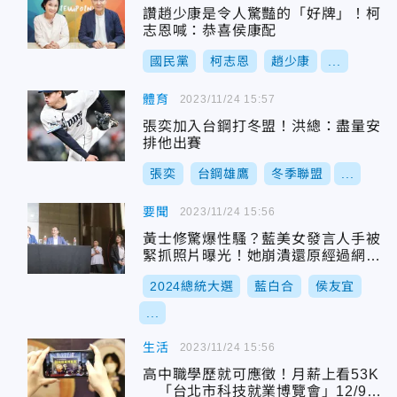
讚趙少康是令人驚豔的「好牌」！柯
志恩喊：恭喜侯康配
國民黨
柯志恩
趙少康
...
體育
2023/11/24 15:57
張奕加入台鋼打冬盟！洪總：盡量安
排他出賽
張奕
台鋼雄鷹
冬季聯盟
...
要聞
2023/11/24 15:56
黃士修驚爆性騷？藍美女發言人手被
緊抓照片曝光！她崩潰還原經過網心
疼
2024總統大選
藍白合
侯友宜
...
生活
2023/11/24 15:56
高中職學歷就可應徵！月薪上看53K
「台北市科技就業博覽會」12/9登