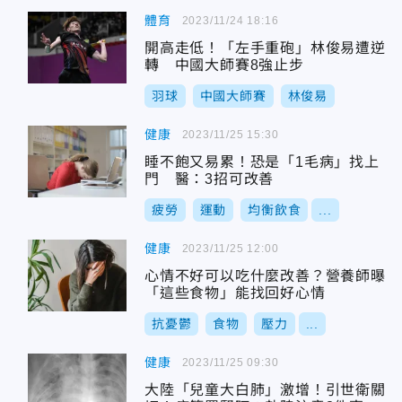
體育
2023/11/24 18:16
開高走低！「左手重砲」林俊易遭逆
轉 中國大師賽8強止步
羽球
中國大師賽
林俊易
健康
2023/11/25 15:30
睡不飽又易累！恐是「1毛病」找上
門 醫：3招可改善
疲勞
運動
均衡飲食
...
健康
2023/11/25 12:00
心情不好可以吃什麼改善？營養師曝
「這些食物」能找回好心情
抗憂鬱
食物
壓力
...
健康
2023/11/25 09:30
大陸「兒童大白肺」激增！引世衛關