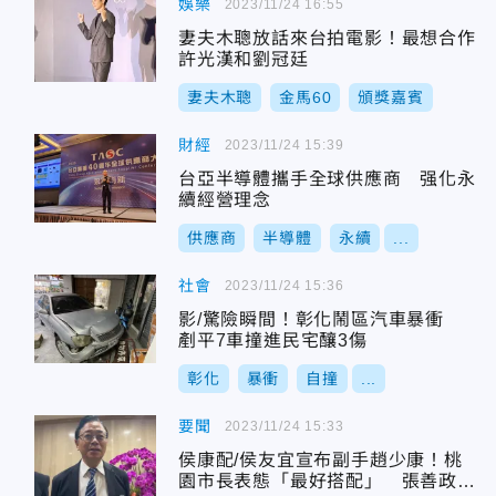
娛樂
2023/11/24 16:55
妻夫木聰放話來台拍電影！最想合作
許光漢和劉冠廷
妻夫木聰
金馬60
頒獎嘉賓
財經
2023/11/24 15:39
台亞半導體攜手全球供應商 强化永
續經營理念
供應商
半導體
永續
...
社會
2023/11/24 15:36
影/驚險瞬間！彰化鬧區汽車暴衝
剷平7車撞進民宅釀3傷
彰化
暴衝
自撞
...
要聞
2023/11/24 15:33
侯康配/侯友宜宣布副手趙少康！桃
園市長表態「最好搭配」 張善政曝