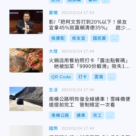
要聞
2023/11/24 17:54
影/「把柯文哲打到20%以下！侯友
宜拿45%就贏賴清德35%」 趙少
康：有那麼難嗎？
侯康配
侯友宜
國民黨
...
大陸
2023/11/24 17:48
火鍋店用餐拍照打卡「露出點餐碼」
她被加菜「9990份蝦滑」險失190
萬
QR Code
打卡
雲南
...
生活
2023/11/24 17:46
南橫公路明恢復全線通車！雪峰橋便
道提前完工 管制規定一次看
南橫公路
通車
完工
...
國際
2023/11/24 17:44