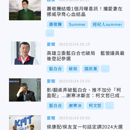
娛樂
蕭敬騰結婚1個月曝喜訊！攜愛妻在
挪威孕育心血結晶
蕭敬騰
Summer
經紀人summer
...
要聞
2023/11/24 20:15
高雄立委藍白合也破局 藍營議員最
後登記參選
藍白合
破局
國民黨
...
要聞
2023/11/24 23:23
影/翻桌弄破藍白合、推不加分「柯
盈配」…謝寒冰斷言：柯文哲已成行
屍走肉
藍白合
謝寒冰
柯文哲
...
要聞
2023/11/24 20:03
侯康配/侯友宜一句話定調2024大選