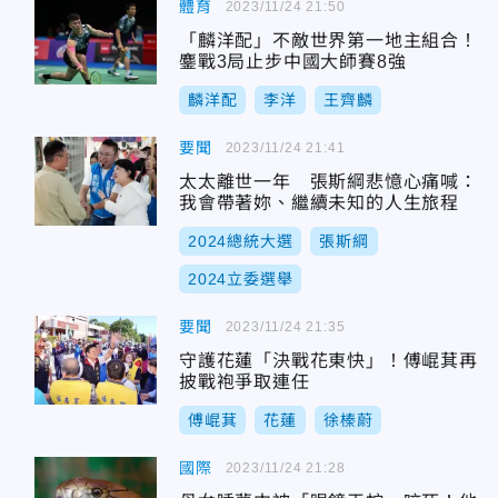
體育
2023/11/24 21:50
「麟洋配」不敵世界第一地主組合！
鏖戰3局止步中國大師賽8強
麟洋配
李洋
王齊麟
要聞
2023/11/24 21:41
太太離世一年 張斯綱悲憶心痛喊：
我會帶著妳、繼續未知的人生旅程
2024總統大選
張斯綱
2024立委選舉
要聞
2023/11/24 21:35
守護花蓮「決戰花東快」！傅崐萁再
披戰袍爭取連任
傅崐萁
花蓮
徐榛蔚
國際
2023/11/24 21:28