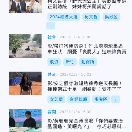
柯文哲搭「新光大公主」吳欣盈參選
正副總統 妹妹柯美蘭說話了
2024總統大選
柯文哲
吳欣盈
...
社會
2023/11/24 18:00
影/帶打狗棒防身！竹北浪浪聚集追
車狂吠 網憂「喪屍犬」追咬誰負責
浪浪
新竹
動保所
體育
2023/11/24 16:32
影/安芝儇穿激短熱褲秀逆天長腿！
揮棒架式十足 網暴動：受不了了！
安芝儇
台鋼雄鷹
啦啦隊
...
要聞
2023/11/24 16:30
影/黃珊珊見金溥聰嗆「你們要查潛
艦國造、黃曙光？」 徐巧芯爆料驚