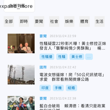
全部
即時
要聞
社會
娛樂
體育
生活
要聞
2023/11/24 22:59
性騷疑雲22秒影片曝！黃士修控正妹
發言人「襲擊純情少男酥胸」 楊智
伃狠打臉
性騷擾
性騷
黃士修
...
國際
2023/11/24 22:42
電波女想逼嫁！爬「50公尺訊號塔」
求愛 群眾看熱鬧擠爆公路
印度
手機
結婚
要聞
2023/11/24 22:38
藍白合破局 賴清德：看清只是政黨