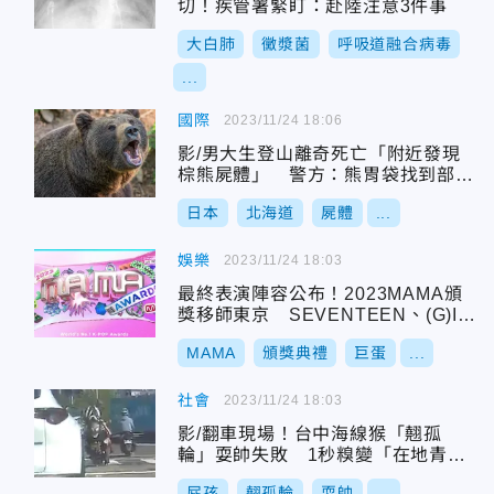
切！疾管署緊盯：赴陸注意3件事
大白肺
黴漿菌
呼吸道融合病毒
...
國際
2023/11/24 18:06
影/男大生登山離奇死亡「附近發現
棕熊屍體」 警方：熊胃袋找到部分
屍塊
日本
北海道
屍體
...
娛樂
2023/11/24 18:03
最終表演陣容公布！2023MAMA頒
獎移師東京 SEVENTEEN、(G)I-
DLE大勢團出席
MAMA
頒獎典禮
巨蛋
...
社會
2023/11/24 18:03
影/翻車現場！台中海線猴「翹孤
輪」耍帥失敗 1秒糗變「在地青
年」
屁孩
翹孤輪
耍帥
...