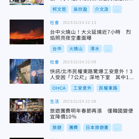
一個財閥
柯文哲
吳欣盈
介文汲
...
社會
2023/11/24 22:13
台中火燒山！大火延燒近7小時 烈
焰照亮夜空畫面曝
台中
火燒山
清水
...
社會
2023/11/24 22:09
快訊/北市民權東路驚爆工安意外！3
人受困「7公尺」深地下室 其中1人
OHCA
OHCA
工安意外
民權東路
生活
2023/11/24 22:08
旅遊團費明年春節再漲 僅韓國變便
宜降價10％
旅遊
團費
日本旅遊書
...