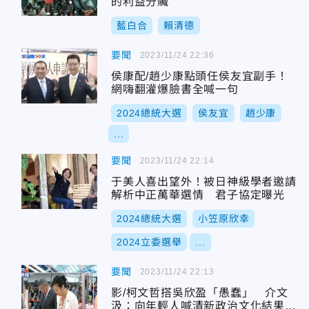
的利益分贓
藍白合
賴清德
要聞
2023/11/24 22:36
侯康配/趙少康點頭任侯友宜副手！
網嗨翻灌爆臉書全喊一句
2024總統大選
侯友宜
趙少康
...
要聞
2023/11/24 22:14
于美人喜出望外！被日神級學者邀請
解析中正萬華選情 君子協定曝光
2024總統大選
小笠原欣幸
2024立委選舉
...
要聞
2023/11/24 22:13
影/柯文哲搭吳欣盈「愚蠢」 介文
汲：向年輕人喊清新政治文化結果搞