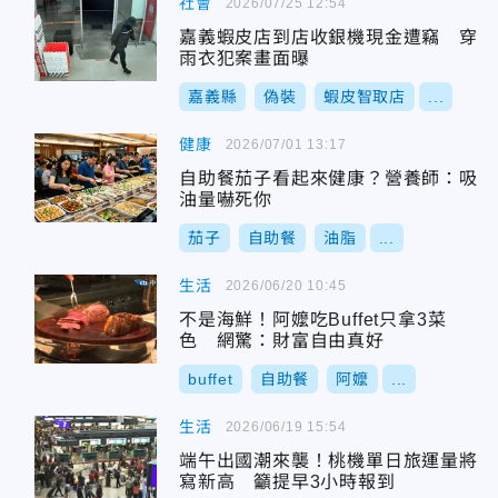
社會
2026/07/25 12:54
嘉義蝦皮店到店收銀機現金遭竊 穿
雨衣犯案畫面曝
嘉義縣
偽裝
蝦皮智取店
...
健康
2026/07/01 13:17
自助餐茄子看起來健康？營養師：吸
油量嚇死你
茄子
自助餐
油脂
...
生活
2026/06/20 10:45
不是海鮮！阿嬤吃Buffet只拿3菜
色 網驚：財富自由真好
buffet
自助餐
阿嬤
...
生活
2026/06/19 15:54
端午出國潮來襲！桃機單日旅運量將
寫新高 籲提早3小時報到