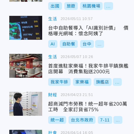
出國
旅遊
桃園機場
...
生活
2026/05/11 10:57
台中自助餐導入「AI識別計價」 價
格曝光網喊：懷念阿姨了
AI
自助餐
台中
...
生活
2026/05/07 10:26
首度進駐家樂福！我家牛排平鎮旗艦
店開幕 消費集點送2000元
我家牛排
家樂福
旗艦店
...
財經
2026/04/23 21:51
超商減門市勞務！統一超年省200萬
工時 全家訂貨省75%
統一超
台北市政府
7-11
...
社會
2026/04/14 16:05