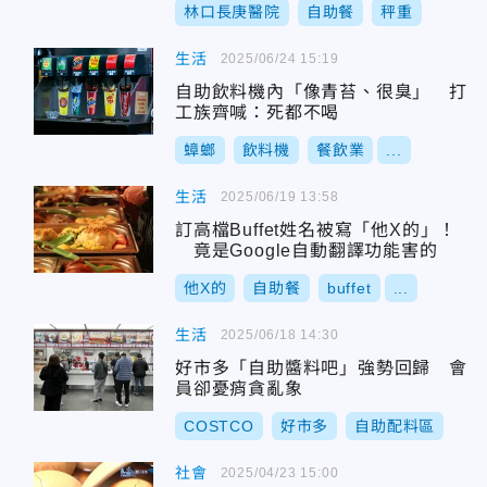
林口長庚醫院
自助餐
秤重
生活
2025/06/24 15:19
自助飲料機內「像青苔、很臭」 打
工族齊喊：死都不喝
蟑螂
飲料機
餐飲業
...
生活
2025/06/19 13:58
訂高檔Buffet姓名被寫「他X的」！
竟是Google自動翻譯功能害的
他X的
自助餐
buffet
...
生活
2025/06/18 14:30
好市多「自助醬料吧」強勢回歸 會
員卻憂痟貪亂象
COSTCO
好市多
自助配料區
社會
2025/04/23 15:00