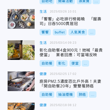
自助吧
開幕活動
孫東寶
...
生活
2025/03/26 10:01
「饗饗」必吃排行榜揭曉 「握壽
司」日吞5000貫居冠
饗饗
buffet
人氣美食
...
生活
2025/03/14 09:23
彰化自助餐4盒900元！她喊「最貴
便當」 業者回應：可當場反映
自助餐
彰化
便當
...
健康
2025/02/25 17:02
廚房PM2.5濃度恐比戶外高！夫妻
「開自助餐20年」雙雙罹肺癌
自助餐
抽油煙機
肺癌
...
健康
2025/02/18 08:12