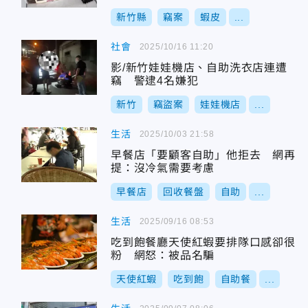
新竹縣
竊案
蝦皮
...
社會
2025/10/16 11:20
影/新竹娃娃機店、自助洗衣店連遭
竊 警逮4名嫌犯
新竹
竊盜案
娃娃機店
...
生活
2025/10/03 21:58
早餐店「要顧客自助」他拒去 網再
提：沒冷氣需要考慮
早餐店
回收餐盤
自助
...
生活
2025/09/16 08:53
吃到飽餐廳天使紅蝦要排隊口感卻很
粉 網怒：被品名騙
天使紅蝦
吃到飽
自助餐
...