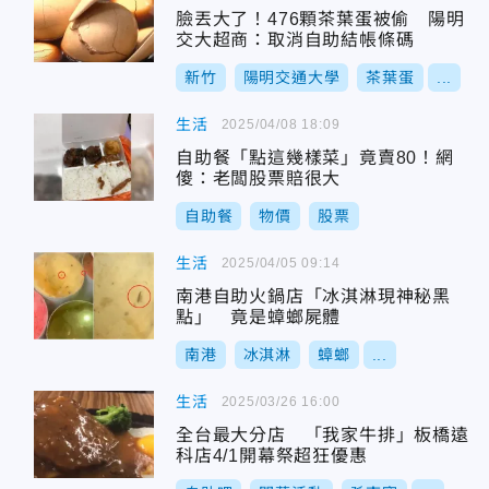
臉丟大了！476顆茶葉蛋被偷 陽明
交大超商：取消自助結帳條碼
新竹
陽明交通大學
茶葉蛋
...
生活
2025/04/08 18:09
自助餐「點這幾樣菜」竟賣80！網
傻：老闆股票賠很大
自助餐
物價
股票
生活
2025/04/05 09:14
南港自助火鍋店「冰淇淋現神秘黑
點」 竟是蟑螂屍體
南港
冰淇淋
蟑螂
...
生活
2025/03/26 16:00
全台最大分店 「我家牛排」板橋遠
科店4/1開幕祭超狂優惠