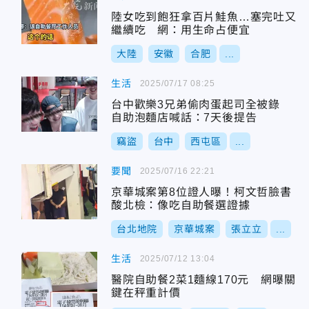
陸女吃到飽狂拿百片鮭魚…塞完吐又
繼續吃 網：用生命占便宜
大陸
安徽
合肥
...
生活
2025/07/17 08:25
台中歡樂3兄弟偷肉蛋起司全被錄
自助泡麵店喊話：7天後提告
竊盜
台中
西屯區
...
要聞
2025/07/16 22:21
京華城案第8位證人曝！柯文哲臉書
酸北檢：像吃自助餐選證據
台北地院
京華城案
張立立
...
生活
2025/07/12 13:04
醫院自助餐2菜1麵線170元 網曝關
鍵在秤重計價