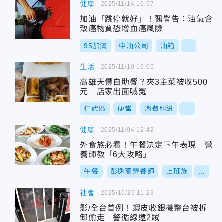
健康
2025/11/14 10:57
加油「跳停就好」！醫警告：油氣含
致癌物質恐增血癌風險
95加滿
中油公司
油箱
...
生活
2025/11/10 16:05
高雄天價自助餐？夾3主菜被收500
元 店家出面喊冤
仁武區
便當
消費糾紛
...
健康
2025/11/04 12:42
外食族必看！午餐決定下午表現 營
養師教「6大攻略」
午餐
彭逸珊營養師
上班族
...
社會
2025/10/29 11:23
影/全台首例！蝦皮收銀機整台被拆
卸偷走 警循線逮2賊