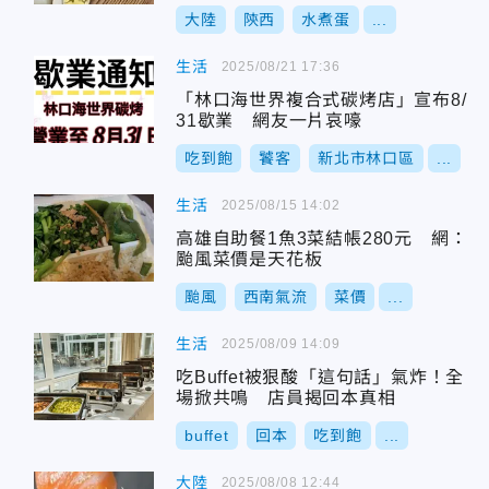
大陸
陝西
水煮蛋
...
生活
2025/08/21 17:36
「林口海世界複合式碳烤店」宣布8/
31歇業 網友一片哀嚎
吃到飽
饕客
新北市林口區
...
生活
2025/08/15 14:02
高雄自助餐1魚3菜結帳280元 網：
颱風菜價是天花板
颱風
西南氣流
菜價
...
生活
2025/08/09 14:09
吃Buffet被狠酸「這句話」氣炸！全
場掀共鳴 店員揭回本真相
buffet
回本
吃到飽
...
大陸
2025/08/08 12:44