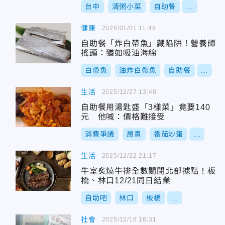
台中
清粥小菜
自助餐
...
健康
2026/01/01 11:49
自助餐「炸白帶魚」藏陷阱！營養師
搖頭：猶如吸油海綿
白帶魚
油炸白帶魚
自助餐
...
生活
2025/12/27 13:48
自助餐用湯匙盛「3樣菜」竟要140
元 他喊：價格難接受
消費爭議
昂貴
番茄炒蛋
...
生活
2025/12/22 21:17
牛室炙燒牛排全數關閉北部據點！板
橋、林口12/21同日結業
自助吧
林口
板橋
...
社會
2025/12/16 18:31