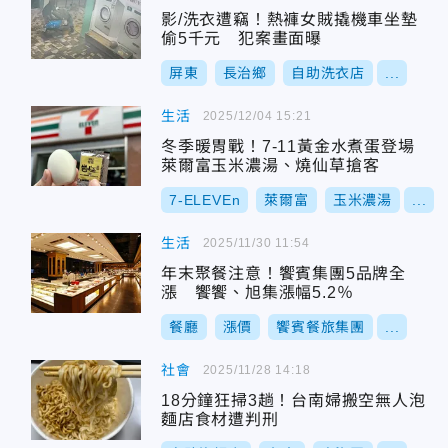
影/洗衣遭竊！熱褲女賊撬機車坐墊
偷5千元 犯案畫面曝
屏東
長治鄉
自助洗衣店
...
生活
2025/12/04 15:21
冬季暖胃戰！7-11黃金水煮蛋登場
萊爾富玉米濃湯、燒仙草搶客
7-ELEVEn
萊爾富
玉米濃湯
...
生活
2025/11/30 11:54
年末聚餐注意！饗賓集團5品牌全
漲 饗饗、旭集漲幅5.2％
餐廳
漲價
饗賓餐旅集團
...
社會
2025/11/28 14:18
18分鐘狂掃3趟！台南婦搬空無人泡
麵店食材遭判刑