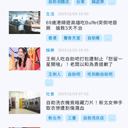
自助泡麵店
台南
竊盜罪
...
生活
2025/11/26 10:50
69歲港婦遊高雄吃Buffet突倒地昏
厥 搶救3天不治
香港
饗食天堂
自助餐
...
娛樂
2025/11/20 20:05
王俐人吃自助吧打包遭制止「怒留一
星開嗆」！老闆以和為貴道歉了
王俐人
自助吧
吃到飽自助吧
...
社會
2025/11/19 07:52
自助洗衣機竟暗藏刀片！新北女伸手
取衣慘遭割傷濺血
新北市
三重
自助洗衣店
...