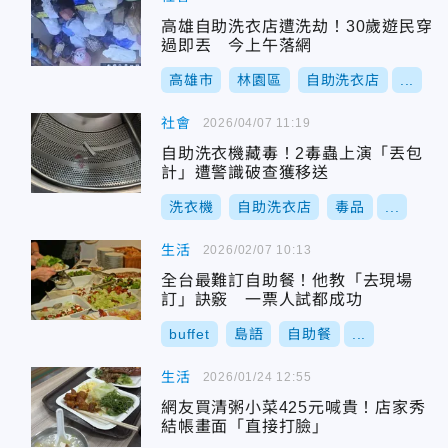
高雄自助洗衣店遭洗劫！30歲遊民穿
過即丟 今上午落網
高雄市
林園區
自助洗衣店
...
社會
2026/04/07 11:19
自助洗衣機藏毒！2毒蟲上演「丟包
計」遭警識破查獲移送
洗衣機
自助洗衣店
毒品
...
生活
2026/02/07 10:13
全台最難訂自助餐！他教「去現場
訂」訣竅 一票人試都成功
buffet
島語
自助餐
...
生活
2026/01/24 12:55
網友買清粥小菜425元喊貴！店家秀
結帳畫面「直接打臉」