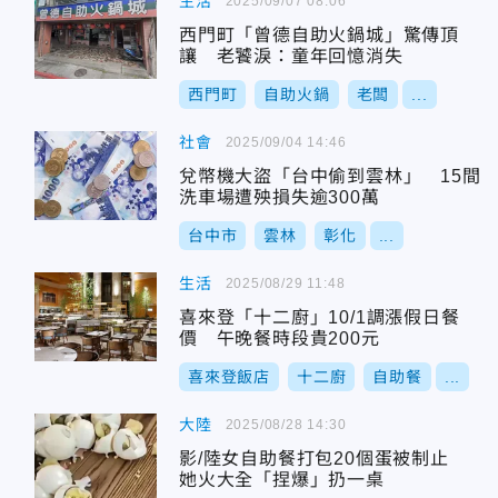
生活
2025/09/07 08:06
西門町「曾德自助火鍋城」驚傳頂
讓 老饕淚：童年回憶消失
西門町
自助火鍋
老闆
...
社會
2025/09/04 14:46
兌幣機大盜「台中偷到雲林」 15間
洗車場遭殃損失逾300萬
台中市
雲林
彰化
...
生活
2025/08/29 11:48
喜來登「十二廚」10/1調漲假日餐
價 午晚餐時段貴200元
喜來登飯店
十二廚
自助餐
...
大陸
2025/08/28 14:30
影/陸女自助餐打包20個蛋被制止
她火大全「捏爆」扔一桌