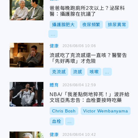
爸爸每晚跑廁所2次以上？泌尿科
醫：攝護腺在抗議了
攝護腺肥大
夜尿頻繁
排尿異常
...
健康
2026/08/06 10:06
流感吃了克流感還一直咳？醫警告
「先好再壞」才危險
克流感
流感
咳嗽
...
體育
2026/08/04 12:59
NBA/「我差點倒地猝死！」波許給
文班亞馬忠告：血栓要按時吃藥
Chris Bosh
Victor Wembanyama
血栓
...
健康
2026/08/04 10:42