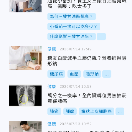
超愛小番茄！養生女三酸甘油脂竟飆
高 醫曝：吃太多了
為何三酸甘油酯飆高？
小番茄一次可以吃多少？
什麼影響三酸甘油酯？
...
健康
2026/07/14 17:49
糖友白飯減半血壓仍飆？營養師揪隱
形鈉
糖尿病
血壓
隱形鈉
...
健康
2026/07/14 10:53
萬分之一機率！全內臟轉位男無抽菸
竟罹肺癌
肺癌
腫瘤
鱗狀上皮細胞癌
...
健康
2026/07/13 10:52