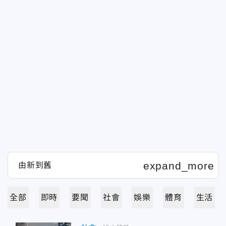
全部
即時
要聞
社會
娛樂
體育
生活