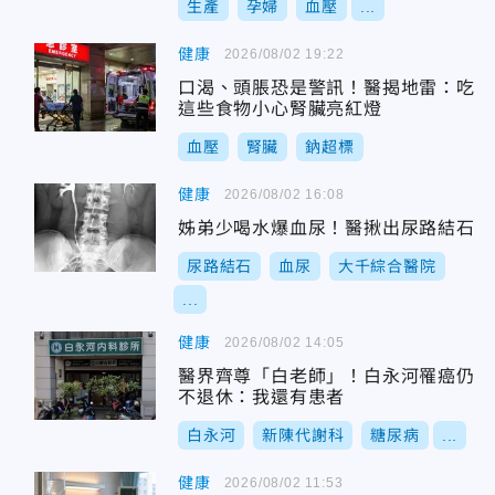
生產
孕婦
血壓
...
健康
2026/08/02 19:22
口渴、頭脹恐是警訊！醫揭地雷：吃
這些食物小心腎臟亮紅燈
血壓
腎臟
鈉超標
健康
2026/08/02 16:08
姊弟少喝水爆血尿！醫揪出尿路結石
尿路結石
血尿
大千綜合醫院
...
健康
2026/08/02 14:05
醫界齊尊「白老師」！白永河罹癌仍
不退休：我還有患者
白永河
新陳代謝科
糖尿病
...
健康
2026/08/02 11:53