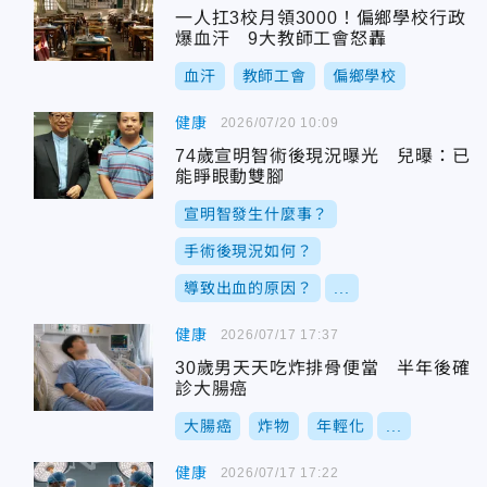
一人扛3校月領3000！偏鄉學校行政
爆血汗 9大教師工會怒轟
血汗
教師工會
偏鄉學校
健康
2026/07/20 10:09
74歲宣明智術後現況曝光 兒曝：已
能睜眼動雙腳
宣明智發生什麼事？
手術後現況如何？
導致出血的原因？
...
健康
2026/07/17 17:37
30歲男天天吃炸排骨便當 半年後確
診大腸癌
大腸癌
炸物
年輕化
...
健康
2026/07/17 17:22