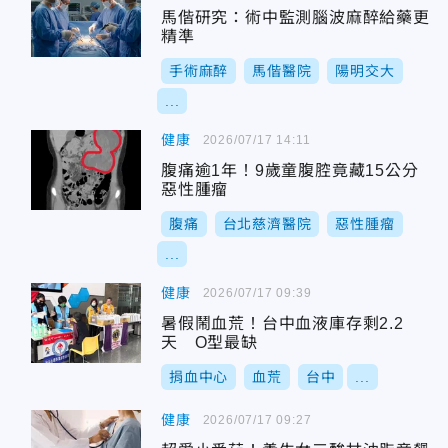
馬偕研究：術中監測腦波麻醉給藥更
精準
手術麻醉
馬偕醫院
陽明交大
...
健康
2026/07/17 14:11
腹痛逾1年！9歲童腹腔竟藏15公分
惡性腫瘤
腹痛
台北慈濟醫院
惡性腫瘤
...
健康
2026/07/17 09:39
暑假鬧血荒！台中血液庫存剩2.2
天 O型最缺
捐血中心
血荒
台中
...
健康
2026/07/17 09:27