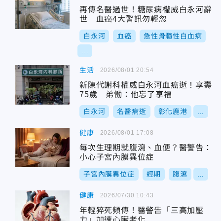
再傳名醫過世！糖尿病權威白永河辭
世 血癌4大警訊勿輕忽
白永河
血癌
急性骨髓性白血病
...
生活
2026/08/01 20:54
新陳代謝科權威白永河血癌逝！享壽
75歲 弟慟：他忘了享福
白永河
名醫病逝
彰化鹿港
...
健康
2026/08/01 17:08
每次生理期就腹瀉、血便？醫警告：
小心子宮內膜異位症
子宮內膜異位症
經期
腹瀉
...
健康
2026/07/30 10:43
年輕猝死頻傳！醫警告「三高加壓
力」加速心臟老化