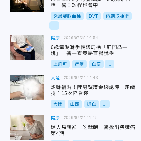
栓 醫：短程也會中
深層靜脈血栓
DVT
微創取栓術
...
健康
2026/07/25 16:54
6歲童愛滑手機蹲馬桶「肛門凸一
塊」！醫一查竟是直腸脫垂
上廁所
痔瘡
血便
...
大陸
2026/07/24 14:43
想賺補貼！陸男疑遭金錢誘導 連續
捐血15次陷昏迷
大陸
山西
捐血
...
健康
2026/07/24 11:15
婦人易餓卻一吃就飽 醫揪出胰臟癌
第4期