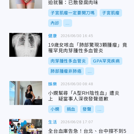
迫就醫：已散發腐肉味
子宮肌瘤一定要開刀嗎
子宮肌瘤
內診
...
健康
2026/06/30 16:45
19歲女咳血「肺部驚現3顆腫瘤」竟
罹罕見肉芽腫性多血管炎
肉芽腫性多血管炎
GPA罕見疾病
肺部腫瘤非肺癌
...
娛樂
2026/06/30 08:48
小嫻幫尋「A型RH陰性血」遭炎
上 疑當事人深夜發聲道歉
小嫻
捐血
發聲
...
生活
2026/06/28 17:07
全台血庫告急！台北、台中撐不到5