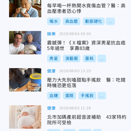
每早喝一杯熱開水竟傷血管？醫：高
血壓患者恐心悸
喝水
高血壓
動脈硬化
...
娛樂
2026/08/04 09:00
震撼彈！《Ｘ檔案》資深男星抗血癌
5年過世 享壽83歲
男星
演藝圈
噩耗
...
健康
2026/08/03 13:20
壓力大先別嗑甜點手搖飲 醫：吃錯
時機恐更低落
血糖
蛋糕
手搖飲
...
健康
2026/08/03 11:39
北市加碼產前超音波補助 43家特約
院所可受檢