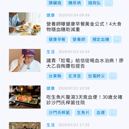
胰臟癌
糖尿病
錢政弘
...
健康
2026/07/24 09:09
營養師曝健康早餐黃金公式！4大食
物穩血糖助減重
健康早餐
營養師
穩定血糖
...
生活
2026/07/23 10:54
譴責「尬電」給信徒喝血水治病！廖
大乙自掏腰包提告
台東縣
玄濟宮
尬電師父
...
健康
2026/07/22 10:59
吃生魚片腹瀉3天竟血便！30歲女確
診沙門氏桿菌住院
沙門氏桿菌
生魚片
血便
...
生活
2026/07/21 17:32