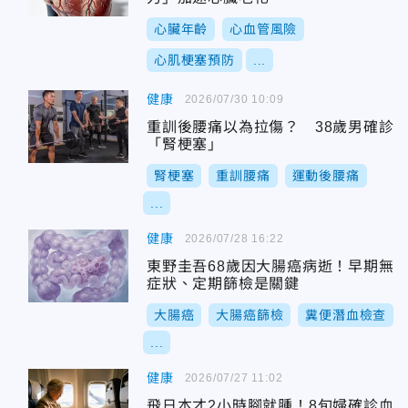
心臟年齡
心血管風險
心肌梗塞預防
...
健康
2026/07/30 10:09
重訓後腰痛以為拉傷？ 38歲男確診
「腎梗塞」
腎梗塞
重訓腰痛
運動後腰痛
...
健康
2026/07/28 16:22
東野圭吾68歲因大腸癌病逝！早期無
症狀、定期篩檢是關鍵
大腸癌
大腸癌篩檢
糞便潛血檢查
...
健康
2026/07/27 11:02
飛日本才2小時腳就腫！8旬婦確診血