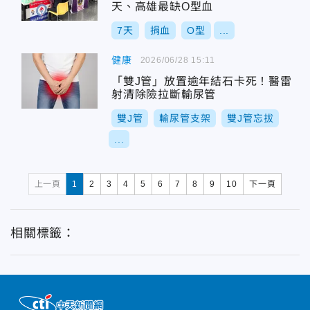
天、高雄最缺O型血
7天
捐血
O型
...
健康
2026/06/28 15:11
「雙J管」放置逾年結石卡死！醫雷
射清除險拉斷輸尿管
雙J管
輸尿管支架
雙J管忘拔
...
上一頁
1
2
3
4
5
6
7
8
9
10
下一頁
相關標籤：