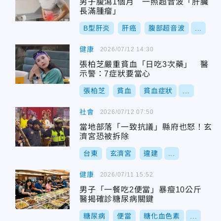
男子腹瀉1個月 一照超音波「肝臟
長滿腫瘤」
B型肝炎
肝癌
腹部超音波
...
健康
2026/07/12 14:30
張柏芝嚴重貧血「日吃3次藥」 醫
示警：7症狀要當心
張柏芝
貧血
貧血症狀
...
社會
2026/07/12 07:50
當地部落「一致抗議」縣府也怒！玄
濟宮恐被拆除
台東
玄濟宮
違建
...
健康
2026/07/11 15:52
男子「一餐吃2便當」暴瘦10公斤
醫揭確診糖尿病關鍵
糖尿病
便當
糖化血色素
...