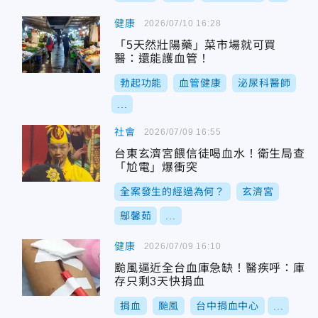
健康
2026/07/10 16:28
「5天然壯陽藥」菜市場就可買
醫：還能護血管！
勃起功能
血管健康
泌尿科醫師
...
社會
2026/07/09 16:55
台東玄濟宮餵信徒喝血水！衛生局查
「尬電」爆衝突
全案發生的經過為何？
玄濟宮
鄔馨茹
...
健康
2026/07/09 16:10
颱風逼近全台血庫急缺！醫疾呼：庫
存只剩3天快捐血
捐血
颱風
台中捐血中心
...