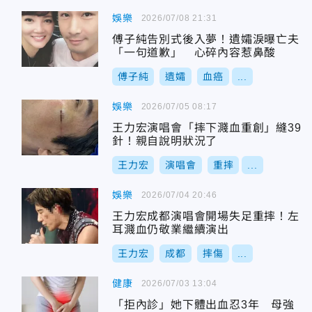
娛樂
2026/07/08 21:31
傅子純告別式後入夢！遺孀淚曝亡夫
「一句道歉」 心碎內容惹鼻酸
傅子純
遺孀
血癌
...
娛樂
2026/07/05 08:17
王力宏演唱會「摔下濺血重創」縫39
針！親自說明狀況了
王力宏
演唱會
重摔
...
娛樂
2026/07/04 20:46
王力宏成都演唱會開場失足重摔！左
耳濺血仍敬業繼續演出
王力宏
成都
摔傷
...
健康
2026/07/03 13:04
「拒內診」她下體出血忍3年 母強