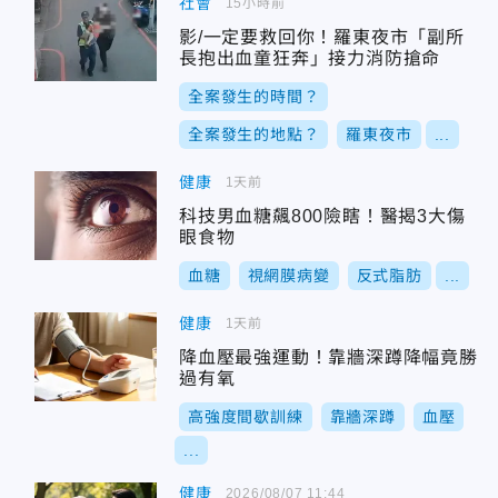
社會
15小時前
影/一定要救回你！羅東夜市「副所
長抱出血童狂奔」接力消防搶命
全案發生的時間？
全案發生的地點？
羅東夜市
...
健康
1天前
科技男血糖飆800險瞎！醫揭3大傷
眼食物
血糖
視網膜病變
反式脂肪
...
健康
1天前
降血壓最強運動！靠牆深蹲降幅竟勝
過有氧
高強度間歇訓練
靠牆深蹲
血壓
...
健康
2026/08/07 11:44