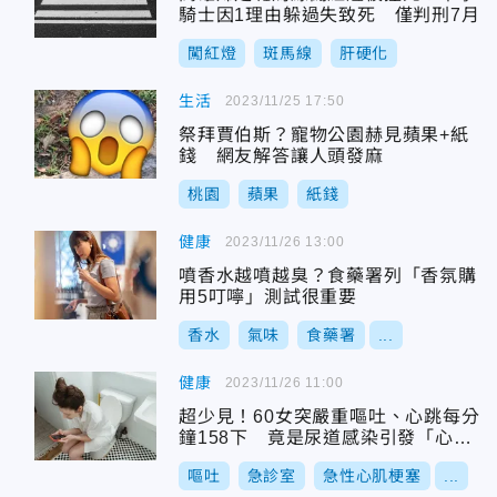
騎士因1理由躲過失致死 僅判刑7月
闖紅燈
斑馬線
肝硬化
生活
2023/11/25 17:50
祭拜賈伯斯？寵物公園赫見蘋果+紙
錢 網友解答讓人頭發麻
桃園
蘋果
紙錢
健康
2023/11/26 13:00
噴香水越噴越臭？食藥署列「香氛購
用5叮嚀」測試很重要
香水
氣味
食藥署
...
健康
2023/11/26 11:00
超少見！60女突嚴重嘔吐、心跳每分
鐘158下 竟是尿道感染引發「心肌
梗塞」
嘔吐
急診室
急性心肌梗塞
...