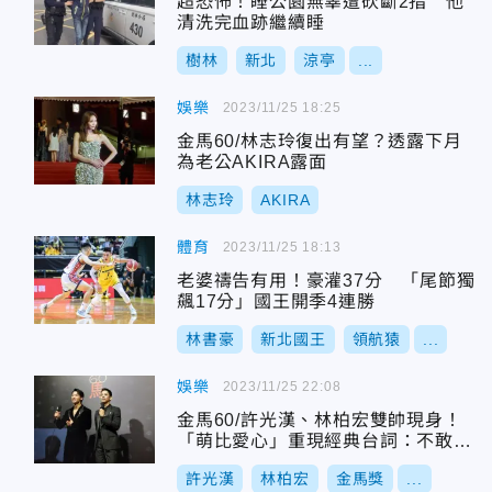
超恐怖！睡公園無辜遭砍斷2指 他
清洗完血跡繼續睡
樹林
新北
涼亭
...
娛樂
2023/11/25 18:25
金馬60/林志玲復出有望？透露下月
為老公AKIRA露面
林志玲
AKIRA
體育
2023/11/25 18:13
老婆禱告有用！豪灌37分 「尾節獨
飆17分」國王開季4連勝
林書豪
新北國王
領航猿
...
娛樂
2023/11/25 22:08
金馬60/許光漢、林柏宏雙帥現身！
「萌比愛心」重現經典台詞：不敢相
信
許光漢
林柏宏
金馬獎
...