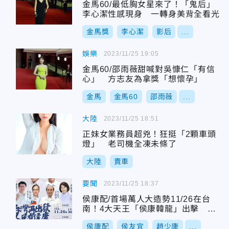
金馬60/最低胸女星來了！「鬼后」
李心潔性感現身 一轉身美背全看光
金馬獎
李心潔
影后
...
娛樂
2023/11/25 19:05
金馬60/邵雨薇甜喊對吳慷仁「有信
心」 方志友為拿獎「想懷孕」
金馬
金馬60
邵雨薇
...
大陸
2023/11/25 18:51
正妹女業務員超兇！狂挺「2顆車頭
燈」 老司機全凍未條了
大陸
賣車
要聞
2023/11/25 18:37
侯康配/首場萬人大造勢11/26在台
南！4大天王「侯康韓龍」出擊 謝
龍介：一吐鳥氣
侯康配
侯友宜
趙少康
...