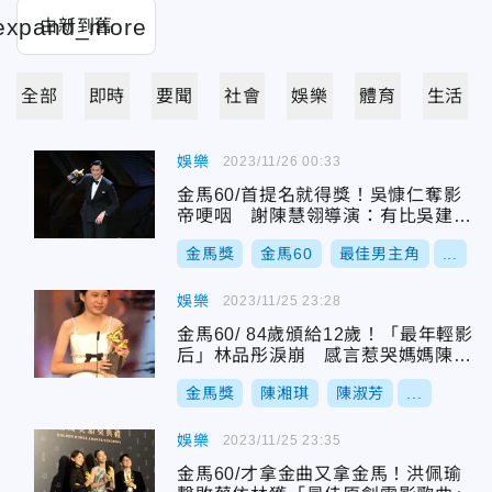
全部
即時
要聞
社會
娛樂
體育
生活
娛樂
2023/11/26 00:33
金馬60/首提名就得獎！吳慷仁奪影
帝哽咽 謝陳慧翎導演：有比吳建豪
帥吧
金馬獎
金馬60
最佳男主角
...
娛樂
2023/11/25 23:28
金馬60/ 84歲頒給12歲！「最年輕影
后」林品彤淚崩 感言惹哭媽媽陳意
涵
金馬獎
陳湘琪
陳淑芳
...
娛樂
2023/11/25 23:35
金馬60/才拿金曲又拿金馬！洪佩瑜