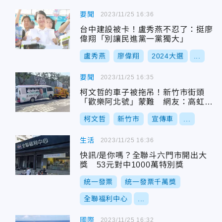
要聞
2023/11/25 16:36
台中建設被卡！盧秀燕不忍了：挺廖
偉翔「別讓民進黨一黨獨大」
盧秀燕
廖偉翔
2024大選
...
要聞
2023/11/25 16:35
柯文哲的車子被拖吊！新竹市街頭
「歡樂阿北號」蒙難 網友：高虹安
造反啦！
柯文哲
新竹市
宣傳車
...
生活
2023/11/25 16:36
快訊/是你嗎？全聯斗六門市開出大
獎 53元對中1000萬特別獎
統一發票
統一發票千萬獎
全聯福利中心
...
國際
2023/11/25 16:32