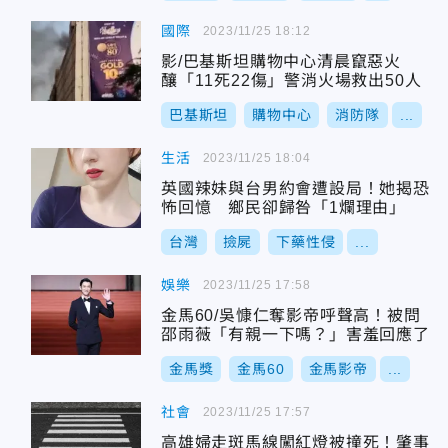
國際
2023/11/25 18:12
影/巴基斯坦購物中心清晨竄惡火
釀「11死22傷」警消火場救出50人
巴基斯坦
購物中心
消防隊
...
生活
2023/11/25 18:04
英國辣妹與台男約會遭設局！她揭恐
怖回憶 鄉民卻歸咎「1爛理由」
台灣
撿屍
下藥性侵
...
娛樂
2023/11/25 17:58
金馬60/吳慷仁奪影帝呼聲高！被問
邵雨薇「有親一下嗎？」害羞回應了
金馬獎
金馬60
金馬影帝
...
社會
2023/11/25 17:57
高雄婦走斑馬線闖紅燈被撞死！肇事