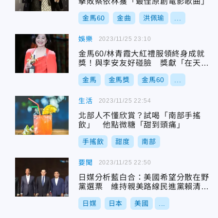
擊敗蔡依林獲「最佳原創電影歌曲」
金馬60
金曲
洪佩瑜
...
娛樂
2023/11/25 23:10
金馬60/林青霞大紅禮服領終身成就
獎！與李安友好碰臉 獎獻「在天上
的他們」
金馬
金馬獎
金馬60
...
生活
2023/11/25 22:54
北部人不懂欣賞？試喝「南部手搖
飲」 他點微糖「甜到頭痛」
手搖飲
甜度
南部
要聞
2023/11/25 22:50
日媒分析藍白合：美國希望分散在野
黨選票 維持親美路線民進黨賴清德
領先
日媒
日本
美國
...