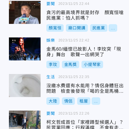
要聞
2023/11/25 22:44
貪污的最高境界就是封存 顏寬恒嗆
民進黨：怕人抓嗎？
顏寬恒
廟口開講
民進黨
...
娛樂
2023/11/25 22:42
金馬60/緬懷已故影人！李玟突「現
身」舞台 歌聲一出網哭了
李玟
金馬獎
小提琴家
生活
2023/11/25 22:35
沒繳水費還有水能用？情侶身體狂出
問題 檢查後發現「喝的全是馬桶
水」
大陸
情侶
租屋
...
要聞
2023/11/25 22:26
柯文哲成首位「家裡蹲型候選人」？
民眾黨回應：行程滿檔 不會有走不