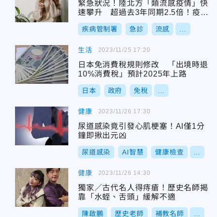
緊急狀況！陸北方「類流感疫情」快
速攀升 超過去3年同期2.5倍！疫情
引起WHO關注
疾病管制署
急診
流感
...
生活
2023/11/25 17:20
日本免消費稅規則修改 「出境時退
10%消費稅」預計2025年上路
日本
政府
免稅
...
健康
2023/11/26 17:30
尿道感染竟引發心肌梗塞！AI僅1分
鐘即揪出元凶
尿道感染
AI智慧
健康檢查
...
健康
2023/11/26 14:30
獨家／古代名人得痔瘡！歷史名師揭
靠「水蛭、舌頭」緩解不適
陳啟鵬
歷史老師
補教名師
...