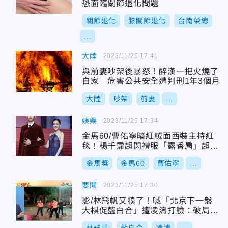
恐面臨關節退化問題
關節退化
膝關節退化
台南榮總
...
大陸
2023/11/25 17:41
與前妻吵架後暴怒！醉漢一把火燒了
自家 危害公共安全遭判刑1年3個月
大陸
吵架
前妻
...
娛樂
2023/11/25 17:34
金馬60/曹佑寧暗紅絨面西裝主持紅
毯！楊千霈超閃禮服「露香肩」超吸
睛
金馬獎
金馬60
曹佑寧
...
要聞
2023/11/25 17:30
影/林飛帆又糗了！喊「北京下一盤
大棋促藍白合」遭凌濤打臉：破局也
劇本？