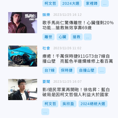
柯文哲
2024大選
家裡蹲
...
娛樂
2023/11/25 16:12
歌手馬尚仁驚傳離世！心臟僅剩20％
功能…搶救無效享壽69歲
離世
心臟
搶救
...
社會
2023/11/26 11:02
療癒！千萬保時捷911GT3台7線自
撞山壁 亮藍色半邊爛維修上看百萬
台7線
保時捷
自撞山壁
...
要聞
2023/11/25 16:07
影/退民眾黨再開砲！徐佑昇：藍白
破局是因柯文哲個人利益大於國家
柯文哲
吳欣盈
2024總統大選
...