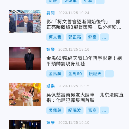
新莊
火燒車
引擎
...
要聞
2023/11/25 19:24
影/「柯文哲會逐漸開始後悔」 郭
正亮曝藍綠3腳督策略：瓜分柯粉後
大戰弊案
柯文哲
郭正亮
弊案
...
娛樂
2023/11/25 19:16
金馬60/阮經天隔13年再爭影帝！剃
平頭帥氣現身紅毯
金馬獎
金馬60
阮經天
...
娛樂
2023/11/25 19:15
吳佩慈富商男友大翻車 北京法院直
指：他是犯罪集團首腦
吳佩慈
紀曉波
富商
...
娛樂
2023/11/25 19:10