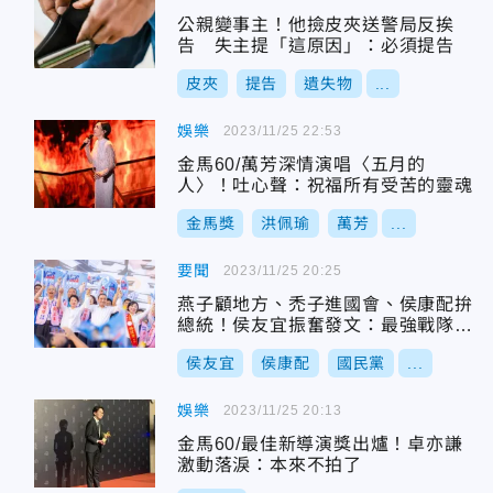
公親變事主！他撿皮夾送警局反挨
告 失主提「這原因」：必須提告
皮夾
提告
遺失物
...
娛樂
2023/11/25 22:53
金馬60/萬芳深情演唱〈五月的
人〉！吐心聲：祝福所有受苦的靈魂
金馬獎
洪佩瑜
萬芳
...
要聞
2023/11/25 20:25
燕子顧地方、禿子進國會、侯康配拚
總統！侯友宜振奮發文：最強戰隊已
經集結
侯友宜
侯康配
國民黨
...
娛樂
2023/11/25 20:13
金馬60/最佳新導演獎出爐！卓亦謙
激動落淚：本來不拍了