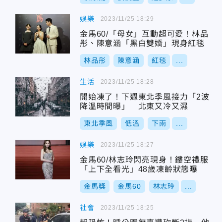
娛樂
2023/11/25 18:29
金馬60/「母女」互動超可愛！林品
彤、陳意涵「黑白雙嬌」現身紅毯
林品彤
陳意涵
紅毯
...
生活
2023/11/25 18:28
開始凍了！下週東北季風接力「2波
降溫時間曝」 北東又冷又濕
東北季風
低溫
下雨
...
娛樂
2023/11/25 18:27
金馬60/林志玲閃亮現身！鏤空禮服
「上下全看光」48歲凍齡狀態曝
金馬獎
金馬60
林志玲
...
社會
2023/11/25 18:25