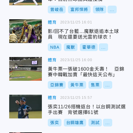
曾峻岳
富邦悍將
領隊
...
體育
2023/11/25 16:01
影/回不了台籃…魔獸退追本土球
員 現在還要送光雲豹球衣！
NBA
魔獸
霍華德
...
體育
2023/11/25 16:00
黃牛票一張破1600金夭壽！ 亞錦
賽中韓戰加賣「最快這天公布」
亞錦賽
黃牛票
售票
...
體育
2023/11/25 15:57
張奕11/26搭機返台！以台鋼測試選
手出賽 背號選擇61號
張奕
台鋼雄鷹
測試
...