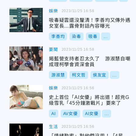
娛樂
2023/11/25 16:58
吸毒疑雲還沒釐清！李善均又傳外遇
女室長…露骨對話內容曝光
李善均
染毒
吸毒
...
要聞
2023/11/25 16:58
揭藍營支持者忍太久了 游淑慧自嘲
成理柯學會資深會員
游淑慧
柯文哲
侯友宜
...
娛樂
2023/11/25 16:56
史上首位「AI女優」將出道！超兇G
級雪乳「45分鐘激戰片」要來了
AI
AV女優
AI女優
...
生活
2023/11/25 16:56
「情緒勒索」對他們沒用！「4星