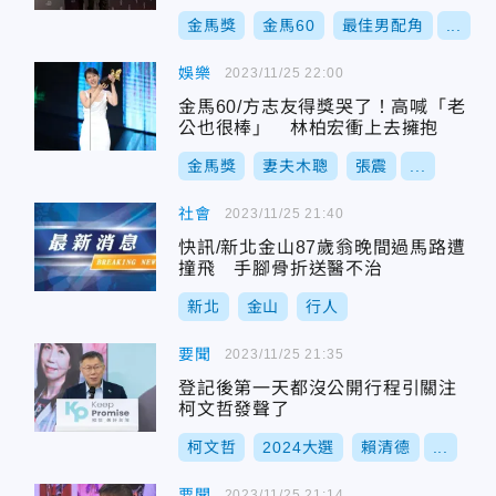
怪的事
金馬獎
金馬60
最佳男配角
...
娛樂
2023/11/25 22:00
金馬60/方志友得獎哭了！高喊「老
公也很棒」 林柏宏衝上去擁抱
金馬獎
妻夫木聰
張震
...
社會
2023/11/25 21:40
快訊/新北金山87歲翁晚間過馬路遭
撞飛 手腳骨折送醫不治
新北
金山
行人
要聞
2023/11/25 21:35
登記後第一天都沒公開行程引關注
柯文哲發聲了
柯文哲
2024大選
賴清德
...
要聞
2023/11/25 21:14