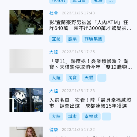
林飛帆
藍白合
凌濤
...
社會
2023/11/25 17:43
影/宜蘭豪野男被當「人肉ATM」狂
詐640萬 領不出3000萬才驚覺被騙
急報警
宜蘭
股票
詐騙集團
大陸
2023/11/25 17:25
「雙11」熱度退！憂業績慘澹？ 淘
寶、天貓驚傳取消今年「雙12購物
節」
大陸
淘寶
天貓
...
大陸
2023/11/25 17:23
入選名單一次看！陸「最具幸福感城
市」調查出爐 成都連續15年獲選
大陸
城市
幸福感
...
健康
2023/11/25 17:22