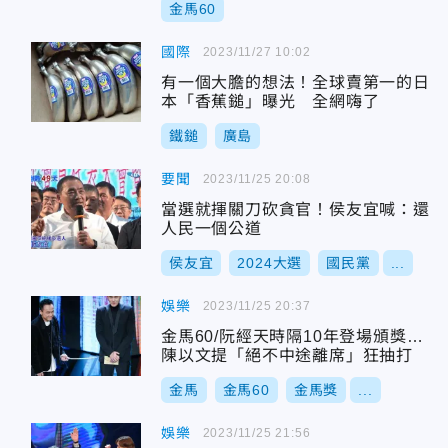
金馬60
國際
2023/11/27 10:02
有一個大膽的想法！全球賣第一的日
本「香蕉鎚」曝光 全網嗨了
鐵鎚
廣島
要聞
2023/11/25 20:08
當選就揮關刀砍貪官！侯友宜喊：還
人民一個公道
侯友宜
2024大選
國民黨
...
娛樂
2023/11/25 20:37
金馬60/阮經天時隔10年登場頒獎…
陳以文提「絕不中途離席」狂抽打
金馬
金馬60
金馬獎
...
娛樂
2023/11/25 21:56