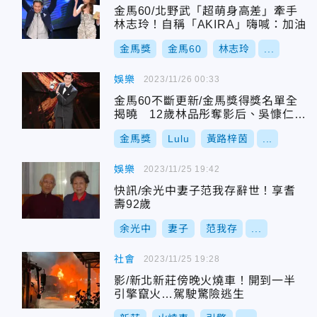
金馬60/北野武「超萌身高差」牽手
林志玲！自稱「AKIRA」嗨喊：加油
金馬獎
金馬60
林志玲
...
娛樂
2023/11/26 00:33
金馬60不斷更新/金馬獎得獎名單全
揭曉 12歲林品彤奪影后、吳慷仁首
入圍成影帝
金馬獎
Lulu
黃路梓茵
...
娛樂
2023/11/25 19:42
快訊/余光中妻子范我存辭世！享耆
壽92歲
余光中
妻子
范我存
...
社會
2023/11/25 19:28
影/新北新莊傍晚火燒車！開到一半
引擎竄火…駕駛驚險逃生