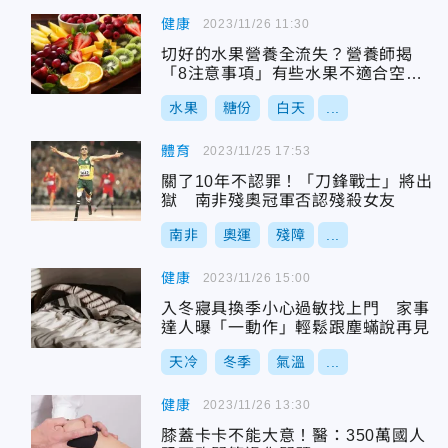
健康
2023/11/26 11:30
切好的水果營養全流失？營養師揭
「8注意事項」有些水果不適合空腹
吃
水果
糖份
白天
...
體育
2023/11/25 17:53
關了10年不認罪！「刀鋒戰士」將出
獄 南非殘奧冠軍否認殘殺女友
南非
奧運
殘障
...
健康
2023/11/26 15:00
入冬寢具換季小心過敏找上門 家事
達人曝「一動作」輕鬆跟塵蟎說再見
天冷
冬季
氣溫
...
健康
2023/11/26 13:30
膝蓋卡卡不能大意！醫：350萬國人