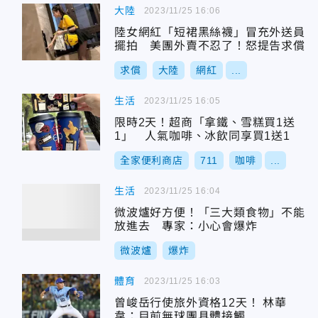
大陸
2023/11/25 16:06
陸女網紅「短裙黑絲襪」冒充外送員
擺拍 美團外賣不忍了！怒提告求償
求償
大陸
網紅
...
生活
2023/11/25 16:05
限時2天！超商「拿鐵、雪糕買1送
1」 人氣咖啡、冰飲同享買1送1
全家便利商店
711
咖啡
...
生活
2023/11/25 16:04
微波爐好方便！「三大類食物」不能
放進去 專家：小心會爆炸
微波爐
爆炸
體育
2023/11/25 16:03
曾峻岳行使旅外資格12天！ 林華
韋：目前無球團具體接觸