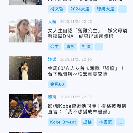
出去問題
柯文哲
2024大選
總統大選
...
大陸
2023/11/25 22:22
女大生自認「落難公主」！嫌父母窮
酸逼驗DNA 結果出爐超傻眼
公主
貴族
打臉
...
娛樂
2023/11/25 22:15
金馬60/方志友首次奪獎「腳麻」！
台下親曝與林柏宏真實交情
金馬60
體育
2023/11/25 22:07
影/曝Kobe曾邀他同隊！提格被嚇到
直言：「我不想變成林書豪」
Kobe Bryant
提格
林書豪
...