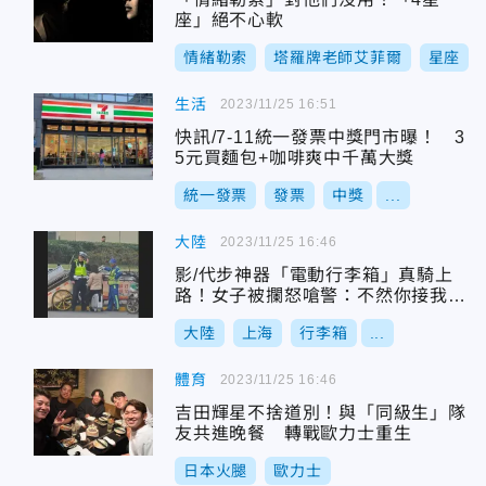
座」絕不心軟
情緒勒索
塔羅牌老師艾菲爾
星座
生活
2023/11/25 16:51
快訊/7-11統一發票中獎門市曝！ 3
5元買麵包+咖啡爽中千萬大獎
統一發票
發票
中獎
...
大陸
2023/11/25 16:46
影/代步神器「電動行李箱」真騎上
路！女子被攔怒嗆警：不然你接我上
班嗎？
大陸
上海
行李箱
...
體育
2023/11/25 16:46
吉田輝星不捨道別！與「同級生」隊
友共進晚餐 轉戰歐力士重生
日本火腿
歐力士