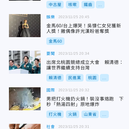
中古屋
咳嗽
鐵齒
...
娛樂
2023/11/25 20:45
金馬60/台上爆哭！吳慷仁女兒獲新
人獎！撇偶像許光漢盼爸奪獎
金馬60
要聞
2023/11/25 20:34
出席北桃園競總成立大會 賴清德：
讓世界繼續支持台灣
賴清德
民進黨
桃園
...
國際
2023/11/25 20:32
男把打火機扔火鍋！裝沒事烙跑 下
秒「熱湯四射」原地爆炸
打火機
火鍋
山東省
...
社會
2023/11/25 20:31