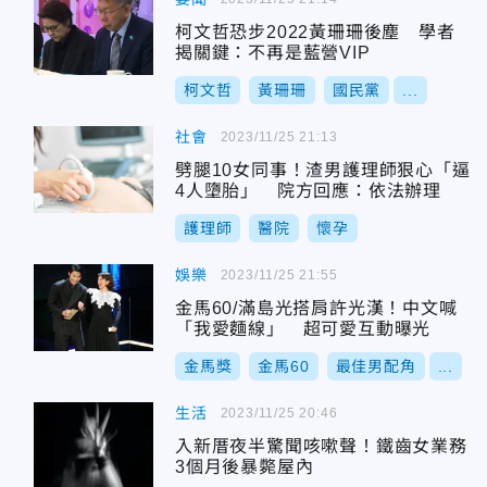
柯文哲恐步2022黃珊珊後塵 學者
揭關鍵：不再是藍營VIP
柯文哲
黃珊珊
國民黨
...
社會
2023/11/25 21:13
劈腿10女同事！渣男護理師狠心「逼
4人墮胎」 院方回應：依法辦理
護理師
醫院
懷孕
娛樂
2023/11/25 21:55
金馬60/滿島光搭肩許光漢！中文喊
「我愛麵線」 超可愛互動曝光
金馬獎
金馬60
最佳男配角
...
生活
2023/11/25 20:46
入新厝夜半驚聞咳嗽聲！鐵齒女業務
3個月後暴斃屋內