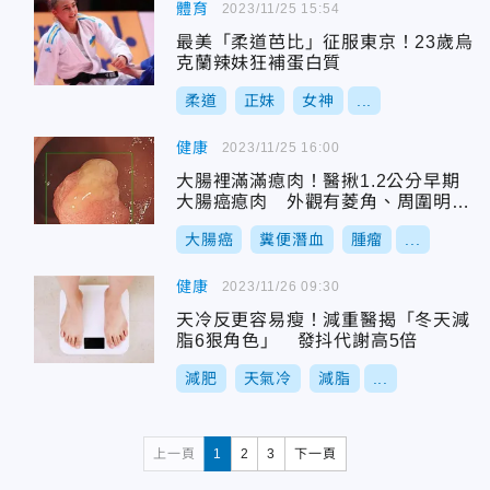
體育
2023/11/25 15:54
最美「柔道芭比」征服東京！23歲烏
克蘭辣妹狂補蛋白質
柔道
正妹
女神
...
健康
2023/11/25 16:00
大腸裡滿滿瘜肉！醫揪1.2公分早期
大腸癌瘜肉 外觀有菱角、周圍明顯
雞皮
大腸癌
糞便潛血
腫瘤
...
健康
2023/11/26 09:30
天冷反更容易瘦！減重醫揭「冬天減
脂6狠角色」 發抖代謝高5倍
減肥
天氣冷
減脂
...
上一頁
1
2
3
下一頁