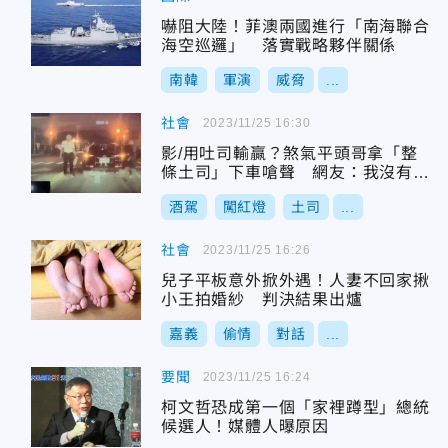
嚇阻大陸！菲澳兩國進行「南海聯合
海空巡邏」 落實戰略夥伴關係
南韓
軍演
威脅
...
社會
2023/11/25 16:30
影/用吐司輸贏？煞氣平頭哥拿「整
條土司」下車嗆聲 網友：我沒有果
醬阿
酒駕
闖紅燈
土司
...
社會
2023/11/25 16:26
兒子平板意外掀外遇！人妻不回家揪
小王拍婚紗 判決結果出爐
嘉義
偷情
對話
...
要聞
2023/11/25 16:24
柯文哲恐成第一個「家裡蹲型」總統
候選人！媒體人曝原因