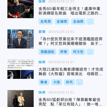
娛樂
2023/11/26 12:23
金馬60/最年輕三金得主！盧廣仲重
新演繹提名歌曲 唱出電影之路的
「酸甜苦辣」
金馬獎
金鐘獎
金曲獎
...
要聞
2023/11/25 22:01
「為什麼民眾黨從來不提潛艦國造弊
案？」柯文哲與黃珊珊關係 吳子嘉
大膽分析
潛艦國造
弊案
柯文哲
...
娛樂
2023/11/25 21:57
大陸21歲知名舞者譚楣過世！才完成
舞劇《大熊貓》首場演出 母親悲痛
證實了
舞者
大陸
猝死
...
娛樂
2023/11/25 21:51
金馬60/猛虧郭台銘？陳慕義奪最佳
男配 點「某位有錢人」：做一堆奇