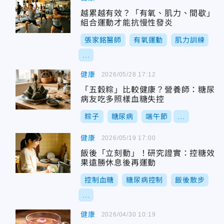
越累越有效？「有氧、肌力、間歇」
組合運動才能抗慢性發炎
張家銘醫師
有氧運動
肌力訓練
...
健康
2026/05/28 17:12
「五穀粽」比較健康？營養師：糖尿
病友吃多照樣血糖失控
粽子
糖尿病
端午節
...
健康
2026/05/19 17:00
飯後「立刻動」！研究證實：控糖效
果遠勝休息後再運動
控制血糖
糖尿病控制
飯後散步
...
健康
2026/04/30 10:19