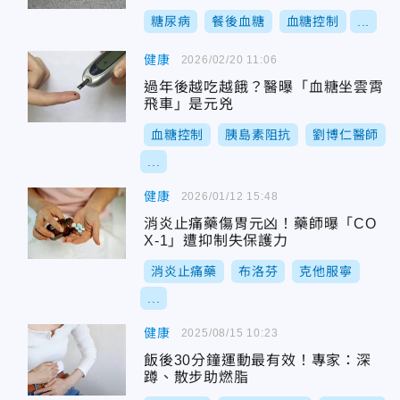
糖尿病
餐後血糖
血糖控制
...
健康
2026/02/20 11:06
過年後越吃越餓？醫曝「血糖坐雲霄
飛車」是元兇
血糖控制
胰島素阻抗
劉博仁醫師
...
健康
2026/01/12 15:48
消炎止痛藥傷胃元凶！藥師曝「CO
X-1」遭抑制失保護力
消炎止痛藥
布洛芬
克他服寧
...
健康
2025/08/15 10:23
飯後30分鐘運動最有效！專家：深
蹲、散步助燃脂