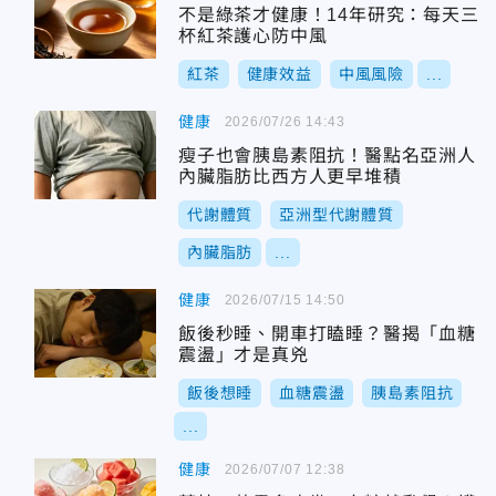
不是綠茶才健康！14年研究：每天三
杯紅茶護心防中風
紅茶
健康效益
中風風險
...
健康
2026/07/26 14:43
瘦子也會胰島素阻抗！醫點名亞洲人
內臟脂肪比西方人更早堆積
代謝體質
亞洲型代謝體質
內臟脂肪
...
健康
2026/07/15 14:50
飯後秒睡、開車打瞌睡？醫揭「血糖
震盪」才是真兇
飯後想睡
血糖震盪
胰島素阻抗
...
健康
2026/07/07 12:38