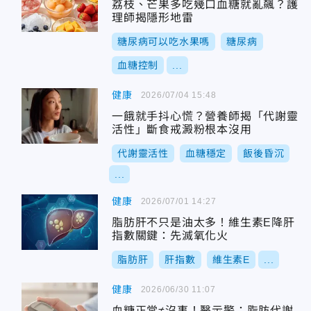
荔枝、芒果多吃幾口血糖就亂飆？護
理師揭隱形地雷
糖尿病可以吃水果嗎
糖尿病
血糖控制
...
健康
2026/07/04 15:48
一餓就手抖心慌？營養師揭「代謝靈
活性」斷食戒澱粉根本沒用
代謝靈活性
血糖穩定
飯後昏沉
...
健康
2026/07/01 14:27
脂肪肝不只是油太多！維生素E降肝
指數關鍵：先滅氧化火
脂肪肝
肝指數
維生素E
...
健康
2026/06/30 11:07
血糖正常≠沒事！醫示警：脂肪代謝