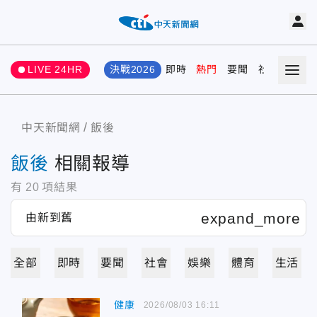
LIVE 24HR
決戰2026
即時
熱門
要聞
社會
娛樂
中天新聞網
飯後
飯後
相關報導
有
20
項結果
全部
即時
要聞
社會
娛樂
體育
生活
健康
2026/08/03 16:11