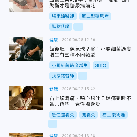
失衡才是糖尿病前兆
張家銘醫師
第二型糖尿病
脂肪代謝
...
健康
2026/06/28 12:26
飯後肚子像氣球？醫：小腸細菌過度
增生有三種不同類型
小腸細菌過度增生
SIBO
張家銘醫師
...
健康
2026/06/12 15:42
右上腹悶痛、噁心想吐？婦痛到睡不
著…確診「急性膽囊炎」
急性膽囊炎
膽囊炎
右上腹疼痛
...
健康
2026/06/04 13:28