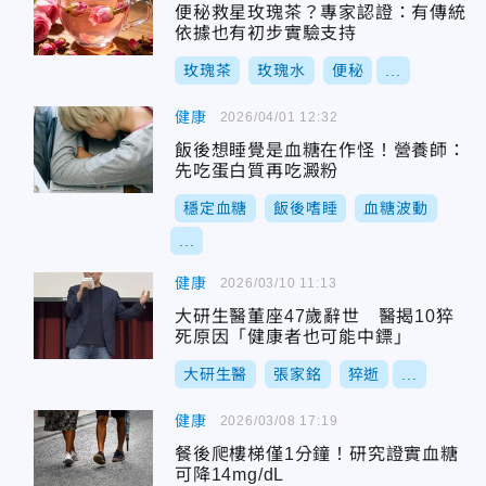
便秘救星玫瑰茶？專家認證：有傳統
依據也有初步實驗支持
玫瑰茶
玫瑰水
便秘
...
健康
2026/04/01 12:32
飯後想睡覺是血糖在作怪！營養師：
先吃蛋白質再吃澱粉
穩定血糖
飯後嗜睡
血糖波動
...
健康
2026/03/10 11:13
大研生醫董座47歲辭世 醫揭10猝
死原因「健康者也可能中鏢」
大研生醫
張家銘
猝逝
...
健康
2026/03/08 17:19
餐後爬樓梯僅1分鐘！研究證實血糖
可降14mg/dL