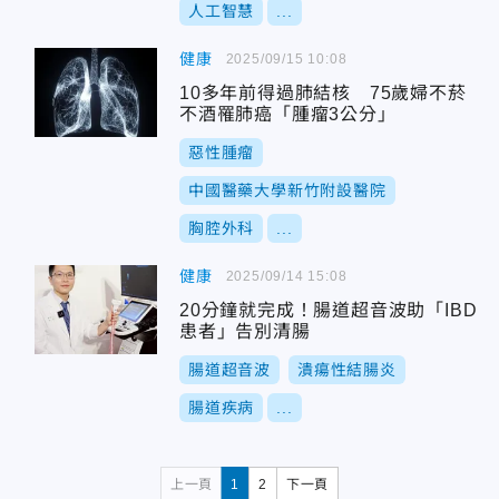
人工智慧
...
健康
2025/09/15 10:08
10多年前得過肺結核 75歲婦不菸
不酒罹肺癌「腫瘤3公分」
惡性腫瘤
中國醫藥大學新竹附設醫院
胸腔外科
...
健康
2025/09/14 15:08
20分鐘就完成！腸道超音波助「IBD
患者」告別清腸
腸道超音波
潰瘍性結腸炎
腸道疾病
...
上一頁
1
2
下一頁