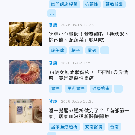
幽門螺旋桿菌
抗藥性
藥敏檢測
...
健康
2026/06/15 12:28
吃粽小心暈碳！營養師教「換糯米、
挑內餡、配蔬菜」聰明吃
端午節
粽子
暈碳
...
健康
2026/06/02 14:51
39歲女無症狀健檢！「不到1公分潰
瘍」竟是高惡性胃癌
胃癌
早期胃癌
健康檢查
...
健康
2026/05/25 15:27
睡一覺醒來透析做完了？「南部第一
家」居家血液透析醫院開跑
居家血液透析
安南醫院
台南