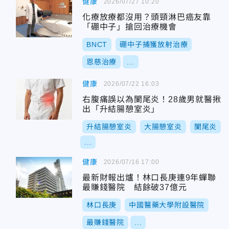
健康
2026/07/27 10:20
化療放療都沒用？頭頸淋巴癌友靠
「硼中子」搶回治療機會
BNCT
硼中子捕獲放射治療
恩慈治療
...
健康
2026/07/22 16:03
右腹痛誤以為闌尾炎！28歲男就醫揪
出「升結腸憩室炎」
升結腸憩室炎
大腸憩室炎
闌尾炎
...
健康
2026/07/16 17:00
最新財報出爐！林口長庚連9年蟬聯
最賺錢醫院 結餘破37億元
林口長庚
中國醫藥大學附設醫院
最賺錢醫院
...