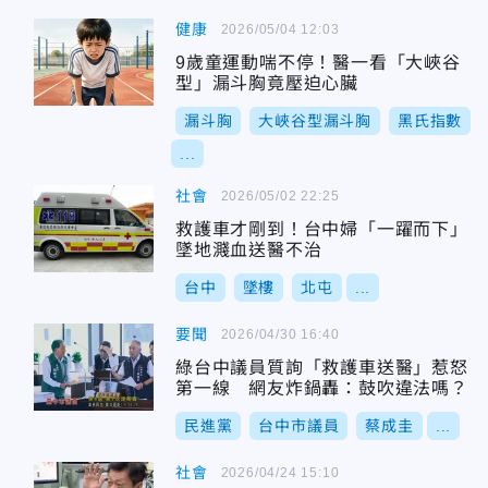
健康
2026/05/04 12:03
9歲童運動喘不停！醫一看「大峽谷
型」漏斗胸竟壓迫心臟
漏斗胸
大峽谷型漏斗胸
黑氏指數
...
社會
2026/05/02 22:25
救護車才剛到！台中婦「一躍而下」
墜地濺血送醫不治
台中
墜樓
北屯
...
要聞
2026/04/30 16:40
綠台中議員質詢「救護車送醫」惹怒
第一線 網友炸鍋轟：鼓吹違法嗎？
民進黨
台中市議員
蔡成圭
...
社會
2026/04/24 15:10