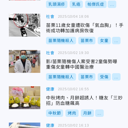
乳頭濕疹
乳癌
帕傑氏症
...
社會
2025/10/04 18:06
苗栗11歲女童遭砍傷「氣血胸」！手
術成功轉加護病房恢復
苗栗隨機殺人
苗栗市
女童
...
社會
2025/10/02 19:30
影/苗栗隨機傷人案受害2童傷勢曝
重傷女童轉中國醫治療
苗栗隨機殺人
苗栗市
受傷
...
健康
2025/10/02 16:55
中秋烤肉、月餅超誘人！糖友「三妙
招」防血糖飆高
中秋節
烤肉
月餅
...
健康
2025/10/02 16:13