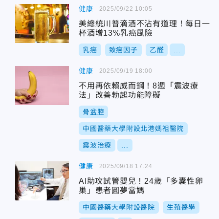
健康
2025/09/22 10:05
美總統川普滴酒不沾有道理！每日一
杯酒增13%乳癌風險
乳癌
致癌因子
乙醛
...
健康
2025/09/19 18:00
不用再依賴威而鋼！8週「震波療
法」改善勃起功能障礙
骨盆腔
中國醫藥大學附設北港媽祖醫院
震波治療
...
健康
2025/09/18 17:24
AI助攻試管嬰兒！24歲「多囊性卵
巢」患者圓夢當媽
中國醫藥大學附設醫院
生殖醫學