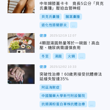
中年婦膝蓋卡卡 竟長5公分「貝克
氏囊腫」壓迫血管神經
貝克氏囊腫
膕窩囊腫
退化性膝關節炎
...
健康
2025/12/19 12:07
4顆甜湯圓熱量等於一碗飯！高血
壓、糖尿病需謹慎食用
冬至
湯圓
火鍋
...
健康
2025/12/02 10:33
突破性治療！60歲男接受抗體療法
延緩失智達35%
阿茲海默症
中國醫藥大學新竹附設醫院
抗類澱粉蛋白單株抗體治療
...