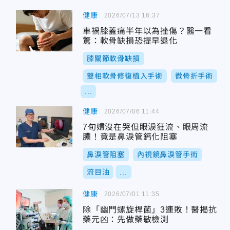
健康
2026/07/13 16:37
車禍膝蓋痛半年以為挫傷？醫一看
驚：軟骨缺損恐提早退化
膝關節軟骨缺損
雙相軟骨修復植入手術
微骨折手術
...
健康
2026/07/06 11:44
7旬婦沒在哭但眼淚狂流、眼周流
膿！竟是鼻淚管鈣化阻塞
鼻淚管阻塞
內視鏡鼻淚管手術
流目油
...
健康
2026/07/01 11:35
除「幽門螺旋桿菌」3連敗！醫揭抗
藥元凶：先做藥敏檢測