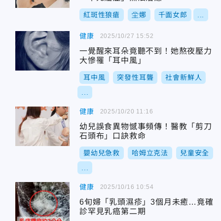
紅斑性狼瘡
坣娜
千面女郎
...
健康
2025/10/27 15:52
一覺醒來耳朵竟聽不到！她熬夜壓力
大慘罹「耳中風」
耳中風
突發性耳聾
社會新鮮人
...
健康
2025/10/20 11:16
幼兒誤食異物憾事頻傳！醫教「剪刀
石頭布」口訣救命
嬰幼兒急救
哈姆立克法
兒童安全
...
健康
2025/10/16 10:54
6旬婦「乳頭濕疹」3個月未癒…竟確
診罕見乳癌第二期