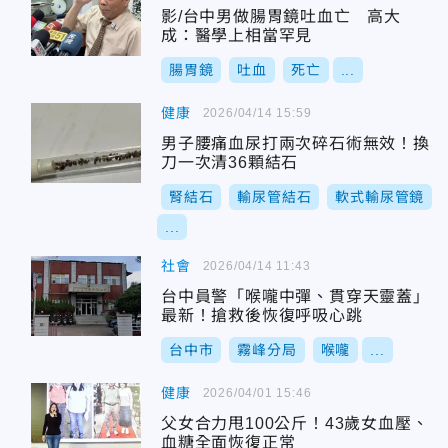
影/台中男做腸胃鏡吐血亡 高大
成：醫學上相當罕見
腸胃鏡
吐血
死亡
...
健康
2026/04/14 15:59
男子腰痛血尿打兩次碎石術無效！換
刀一次清36顆結石
腎結石
輸尿管結石
軟式輸尿管鏡
...
社會
2026/04/14 11:43
台中員警「喉嚨中彈、貫穿天靈蓋」
最新！搶救後恢復呼吸心跳
台中市
霧峰分局
喉嚨
...
健康
2026/04/01 15:46
父女合力甩100公斤！43歲女血壓、
血糖全面恢復正常