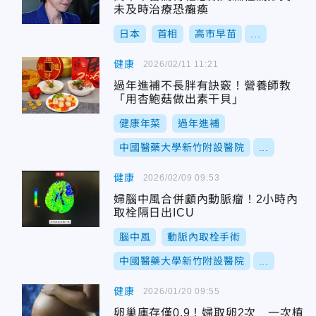
未及時治療恐癱瘓
日本
首相
高市早苗
...
健康
2026/02/11 11:21
過年進補不長胖有訣竅！營養師教
「用杏鮑菇做出素干貝」
健康年菜
過年進補
中國醫藥大學新竹附設醫院
...
健康
2026/02/09 09:53
婦腦中風合併顱內動脈瘤！2小時內
取栓隔日出ICU
腦中風
動脈內取栓手術
中國醫藥大學新竹附設醫院
...
健康
2026/01/20 09:55
卵巢庫存僅0.9！婦取卵2次 一次植