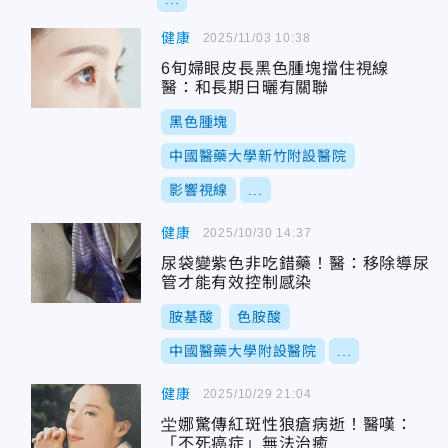
健康
2025/11/03 10:38
6旬婦眼皮長黑色腫塊擋住視線
醫：和長期日曬有關聯
黑色腫塊
中國醫藥大學新竹附設醫院
影響視線
...
健康
2025/10/30 14:37
尿袋變紫色非吃錯藥！醫：移除導尿
管才能有效控制感染
胺基酸
色胺酸
中國醫藥大學附設醫院
...
健康
2025/10/29 21:04
坣娜驚傳紅斑性狼瘡病逝！醫嘆：
「不死癌症」無法治癒