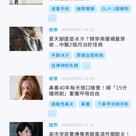
減重手術
縮胃曠腸
GLP-1類藥物
...
健康
2026/03/31 16:31
夏天腳還是冰冷？婦穿兩層襪蓋厚
被…中醫2個月治好怪病
手腳冰冷
周邊血管疾病
自律神經失調
...
健康
2026/03/03 10:40
鼻塞40年每天張口睡覺！婦「15分
鐘微創」重獲呼吸自由
過敏性鼻炎
鼻塞
下鼻甲消融手術
...
國際
2026/02/15 21:14
高市早苗驚傳罹患類風濕性關節炎！