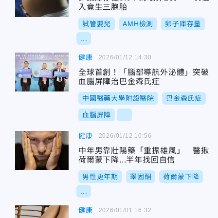
入竟生三胞胎
試管嬰兒
AMH檢測
卵子庫存量
...
健康
2026/01/12 14:30
全球首創！「腦部導航外泌體」突破
血腦屏障治巴金森氏症
中國醫藥大學附設醫院
巴金森氏症
血腦屏障
...
健康
2026/01/12 10:56
中年男靠壯陽藥「重振雄風」 醫揪
荷爾蒙下降...半年找回自信
男性更年期
睪固酮
荷爾蒙下降
...
健康
2026/01/01 16:32