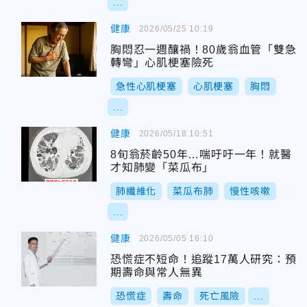
...
健康
2026/05/25 10:19
胸悶忍一週釀禍！80歲翁血管「雙急
轉彎」心肌梗塞險死
急性心肌梗塞
心肌梗塞
胸悶
...
健康
2026/05/18 10:51
8旬翁菸齡50年…喘吁吁一年！就醫
才知肺變「菜瓜布」
肺纖維化
菜瓜布肺
慢性咳嗽
...
健康
2026/05/05 16:10
恐慌症不短命！追蹤17萬人研究：預
期壽命與常人無異
恐慌症
壽命
死亡風險
...