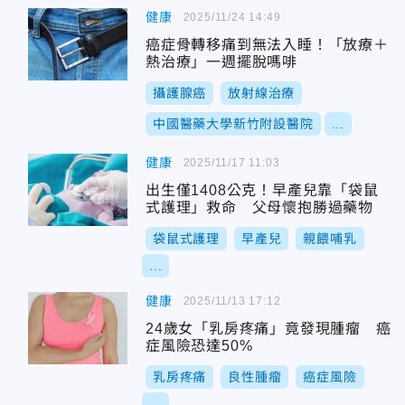
健康
2025/11/24 14:49
癌症骨轉移痛到無法入睡！「放療＋
熱治療」一週擺脫嗎啡
攝護腺癌
放射線治療
中國醫藥大學新竹附設醫院
...
健康
2025/11/17 11:03
出生僅1408公克！早產兒靠「袋鼠
式護理」救命 父母懷抱勝過藥物
袋鼠式護理
早產兒
親餵哺乳
...
健康
2025/11/13 17:12
24歲女「乳房疼痛」竟發現腫瘤 癌
症風險恐達50%
乳房疼痛
良性腫瘤
癌症風險
...