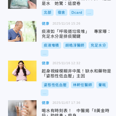
是水 她驚：這麼卷
北部
宿舍
Dcard
...
健康
2025/11/16 15:26
痰液如「呼吸道垃圾堆」 專家曝：
充足水分是排痰關鍵
痰液堆積
胡皓淳醫師
充足水分
...
健康
2025/11/16 12:32
起身視線模糊非中風！缺水和藥物是
「姿態性低血壓」主因
姿態性低血壓
林軒任醫師
暈眩
...
健康
2025/11/07 17:36
喝水有時刻表！ 中醫揭「8黃金時
段」助排毒、瘦身