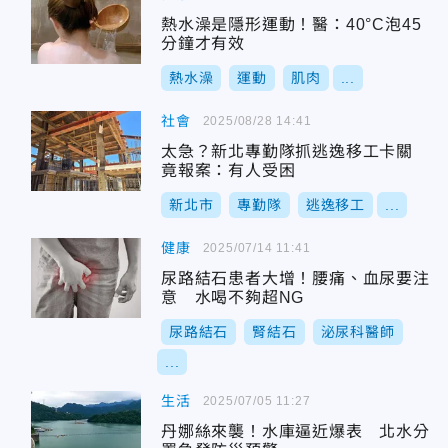
熱水澡是隱形運動！醫：40°C泡45
分鐘才有效
熱水澡
運動
肌肉
...
社會
2025/08/28 14:41
太急？新北專勤隊抓逃逸移工卡關
竟報案：有人受困
新北市
專勤隊
逃逸移工
...
健康
2025/07/14 11:41
尿路結石患者大增！腰痛、血尿要注
意 水喝不夠超NG
尿路結石
腎結石
泌尿科醫師
...
生活
2025/07/05 11:27
丹娜絲來襲！水庫逼近爆表 北水分