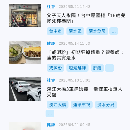
社會
2026/05/21 14:42
父子天人永隔！台中爆噩耗「18歲兒
慘死樓梯間」
台中市
清水區
清水分局
...
健康
2026/05/14 11:53
「戒澱粉」初期狂掉體重？營養師：
瘦的其實是水
戒澱粉
越減越胖
肝醣
...
社會
2026/05/13 15:01
淡江大橋3車連環撞 幸僅車損無人
受傷
淡江大橋
連環車禍
淡水分局
...
健康
2026/04/21 09:45