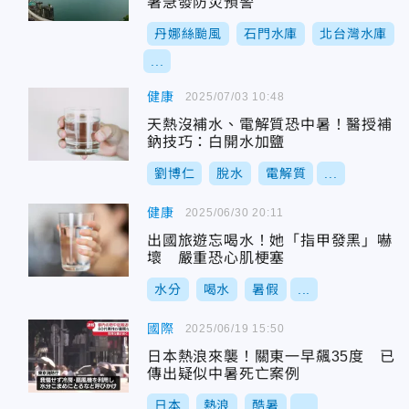
署急發防災預警
丹娜絲颱風
石門水庫
北台灣水庫
...
健康
2025/07/03 10:48
天熱沒補水、電解質恐中暑！醫授補
鈉技巧：白開水加鹽
劉博仁
脫水
電解質
...
健康
2025/06/30 20:11
出國旅遊忘喝水！她「指甲發黑」嚇
壞 嚴重恐心肌梗塞
水分
喝水
暑假
...
國際
2025/06/19 15:50
日本熱浪來襲！關東一早飆35度 已
傳出疑似中暑死亡案例
日本
熱浪
酷暑
...