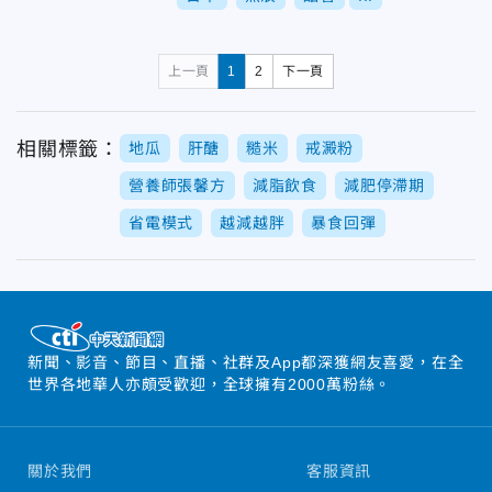
上一頁
1
2
下一頁
相關標籤：
地瓜
肝醣
糙米
戒澱粉
營養師張馨方
減脂飲食
減肥停滯期
省電模式
越減越胖
暴食回彈
新聞、影音、節目、直播、社群及App都深獲網友喜愛，在全
世界各地華人亦頗受歡迎，全球擁有2000萬粉絲。
關於我們
客服資訊