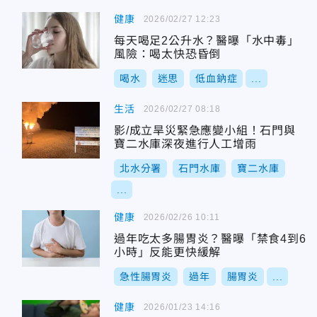
健康
2026/02/27 12:23
每天喝足2公升水？醫曝「水中毒」
風險：喝太快恐昏倒
喝水
迷思
低血鈉症
...
生活
2026/02/27 08:18
影/成立旱災緊急應變小組！石門與
寶二水庫深夜進行人工增雨
北水分署
石門水庫
寶二水庫
...
健康
2026/02/26 10:11
過年吃太多腸胃炎？醫曝「禁食4到6
小時」反能更快緩解
急性腸胃炎
過年
腸胃炎
...
健康
2026/01/23 14:16