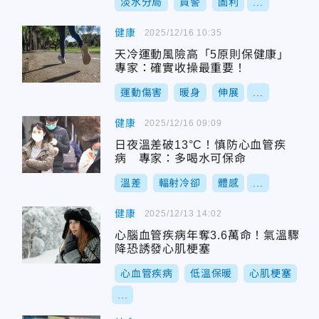
淡水分局
員警
圖利
...
健康
2025/12/16 10:35
天冷運動風險高「5原則保健康」
專家：確實收操最重要！
運動傷害
暖身
伸展
...
健康
2025/12/16 09:09
日夜溫差破13°C！慎防心血管疾
病 專家：多喝水可保命
溫差
輻射冷卻
體感
...
健康
2025/12/13 14:02
心腦血管疾病年奪3.6萬命！氣溫驟
降恐誘發心肌梗塞
心血管疾病
低溫保暖
心肌梗塞
...