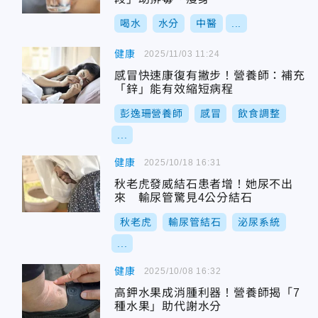
喝水
水分
中醫
...
健康
2025/11/03 11:24
感冒快速康復有撇步！營養師：補充
「鋅」能有效縮短病程
彭逸珊營養師
感冒
飲食調整
...
健康
2025/10/18 16:31
秋老虎發威結石患者增！她尿不出
來 輸尿管驚見4公分結石
秋老虎
輸尿管結石
泌尿系統
...
健康
2025/10/08 16:32
高鉀水果成消腫利器！營養師揭「7
種水果」助代謝水分