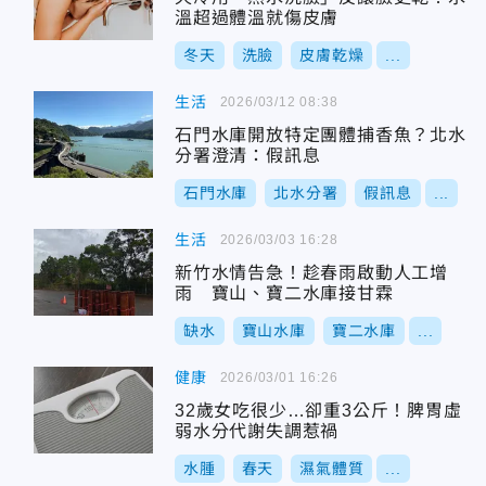
溫超過體溫就傷皮膚
冬天
洗臉
皮膚乾燥
...
生活
2026/03/12 08:38
石門水庫開放特定團體捕香魚？北水
分署澄清：假訊息
石門水庫
北水分署
假訊息
...
生活
2026/03/03 16:28
新竹水情告急！趁春雨啟動人工增
雨 寶山、寶二水庫接甘霖
缺水
寶山水庫
寶二水庫
...
健康
2026/03/01 16:26
32歲女吃很少…卻重3公斤！脾胃虛
弱水分代謝失調惹禍
水腫
春天
濕氣體質
...