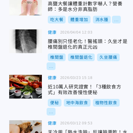
高鹽大餐讓體重計數字嚇人？營養
師：多是水分非真脂肪
吃大餐
體重增加
消水腫
...
健康
2026/04/04 12:03
腰痛別只怪老化！醫搖頭：久坐才是
椎間盤退化的真正元凶
椎間盤
椎間盤退化
久坐腰痛
...
健康
2026/03/23 15:18
近10萬人研究證實！「3種飲食方
式」有效改善慢性便秘
便秘
地中海飲食
植物性飲食
...
健康
2026/03/12 09:53
天冷用「熱水洗臉」反讓臉更乾！水