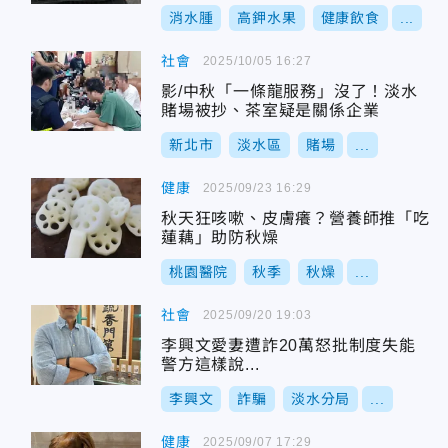
消水腫
高鉀水果
健康飲食
...
社會
2025/10/05 16:27
影/中秋「一條龍服務」沒了！淡水
賭場被抄、茶室疑是關係企業
新北市
淡水區
賭場
...
健康
2025/09/23 16:29
秋天狂咳嗽、皮膚癢？營養師推「吃
蓮藕」助防秋燥
桃園醫院
秋季
秋燥
...
社會
2025/09/20 19:03
李興文愛妻遭詐20萬怒批制度失能
警方這樣說...
李興文
詐騙
淡水分局
...
健康
2025/09/07 17:29