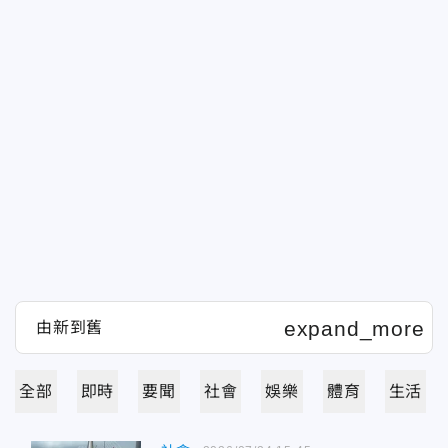
全部
即時
要聞
社會
娛樂
體育
生活