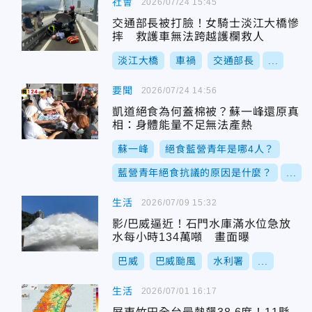
社會
2026/07/24 15:45
交通部長被打臉！女騎士淡江大橋慘
摔 救護車無法跨越護欄救人
淡江大橋
車禍
交通部長
...
要聞
2026/07/24 14:56
凱道絕食為何蓋棉被？蘇一峰還原真
相：身體能量不足無法產熱
蘇一峰
絕食藍營青年是哪4人？
藍營青年絕食抗議的原因是什麼？
...
生活
2026/07/09 15:32
影/巴威逼近！石門水庫滿水位急放
水每小時134萬噸 畫面曝
巴威
巴威颱風
水利署
...
生活
2026/07/01 16:17