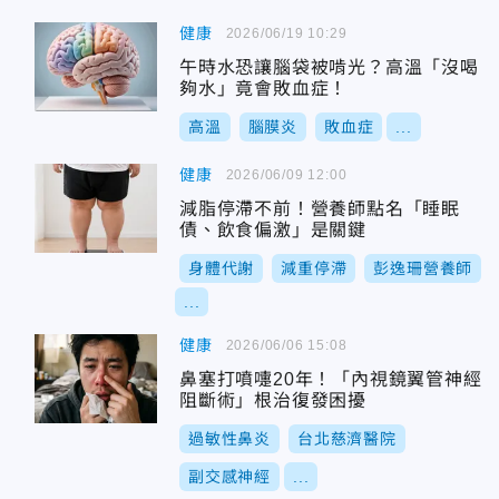
健康
2026/06/19 10:29
午時水恐讓腦袋被啃光？高溫「沒喝
夠水」竟會敗血症！
高溫
腦膜炎
敗血症
...
健康
2026/06/09 12:00
減脂停滯不前！營養師點名「睡眠
債、飲食偏激」是關鍵
身體代謝
減重停滯
彭逸珊營養師
...
健康
2026/06/06 15:08
鼻塞打噴嚏20年！「內視鏡翼管神經
阻斷術」根治復發困擾
過敏性鼻炎
台北慈濟醫院
副交感神經
...