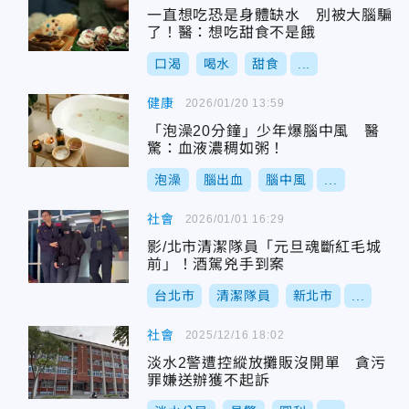
一直想吃恐是身體缺水 別被大腦騙
了！醫：想吃甜食不是餓
口渴
喝水
甜食
...
健康
2026/01/20 13:59
「泡澡20分鐘」少年爆腦中風 醫
驚：血液濃稠如粥！
泡澡
腦出血
腦中風
...
社會
2026/01/01 16:29
影/北市清潔隊員「元旦魂斷紅毛城
前」！酒駕兇手到案
台北市
清潔隊員
新北市
...
社會
2025/12/16 18:02
淡水2警遭控縱放攤販沒開單 貪污
罪嫌送辦獲不起訴