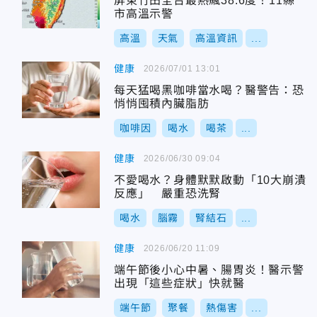
屏東竹田全台最熱飆38.6度！11縣
市高溫示警
高溫
天氣
高溫資訊
...
健康
2026/07/01 13:01
每天猛喝黑咖啡當水喝？醫警告：恐
悄悄囤積內臟脂肪
咖啡因
喝水
喝茶
...
健康
2026/06/30 09:04
不愛喝水？身體默默啟動「10大崩潰
反應」 嚴重恐洗腎
喝水
腦霧
腎結石
...
健康
2026/06/20 11:09
端午節後小心中暑、腸胃炎！醫示警
出現「這些症狀」快就醫
端午節
聚餐
熱傷害
...