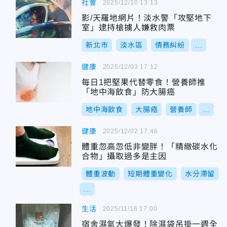
社會
2025/12/10 13:13
影/天羅地網片！淡水警「攻堅地下
室」逮持槍擄人嫌救肉票
新北市
淡水區
債務糾紛
...
健康
2025/12/03 17:12
每日1把堅果代替零食！營養師推
「地中海飲食」防大腸癌
地中海飲食
大腸癌
營養師
...
健康
2025/12/02 17:46
體重忽高忽低非變胖！「精緻碳水化
合物」攝取過多是主因
體重波動
短期體重變化
水分滯留
...
生活
2025/11/16 17:00
宿舍濕氣大爆發！除濕袋吊掛一週全