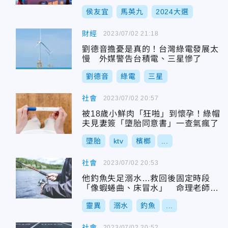
侯友宜
馬英九
2024大選
財經
2023/07/02 21:18
劉德音擔憂是真的！台灣綠電發展太
慢 外媒警告台積電、三星慘了
劉德音
綠電
三星
社會
2023/07/02 20:57
被18歲小鮮肉「狂啪」到懷孕！綠帽
夫見妻簽「墮胎同意書」一查氣瘋了
墮胎
ktv
檳榔
...
社會
2023/07/02 20:53
他釣魚失足溺水…救回後固定時段
「像蝦蜷曲、床冒水」 命理老師曝
恐怖說法
靈異
溺水
釣魚
...
社會
2023/07/02 20:52