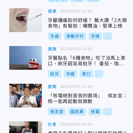
健康
2023/07/03 14:30
牙齦腫痛如何舒緩？ 醫大讚「2大類
食物」有幫助：橄欖油、堅果上榜
牙齒
常春月刊
牙線
...
健康
2023/07/03 13:00
牙醫點名「6種食物」吃了沒馬上漱
口、刷牙超容易蛀牙！ 番茄、咖啡
都中
蛀牙
牙齒
漱口
...
要聞
2023/07/02 17:59
「核電絕對是我的選項」 侯友宜：
核一能再起動就啟動
侯友宜
國民黨
核電
...
社會
2023/07/02 18:06