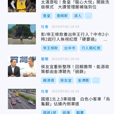
太滿意啦！詹皇「龍心大悅」開啟洗
版模式 大讚管理層補強到位
詹皇
詹姆斯
湖人
...
社會
2023/07/02 18:29
影/帝王條款養出帝王行人？中市2小
時2起行人無視紅燈「硬要過」 駕
駛傻眼怒PO網
帝王條款
台中市
行人闖紅燈
要聞
2023/07/02 18:26
侯友宜重新整隊！回賴撒幣、能源政
策都由金溥聰先「過篩」
賴清德
侯友宜
金溥聰
...
社會
2023/07/02 18:16
國道1北上3車碰撞 白色小客車「烏
龜翻」佔據內側車道
國道1號
碰撞
翻覆