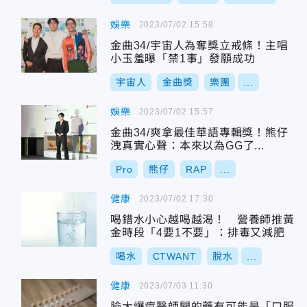
娛樂
2023/07/02 15:58
金曲34/宇宙人為奪獎立戒條！主唱
小玉羞曝「禁1事」發願成功
宇宙人
金曲獎
樂團
...
娛樂
2023/07/02 15:57
金曲34/爽拿最佳華語專輯獎！熊仔
洩真實心聲：本來以為GG了...
Pro
熊仔
RAP
...
健康
2023/07/02 17:30
喝錯水小心越喝越渴！ 營養師推黃
金時段「4要1不要」：排毒又減肥
喝水
CTWANT
脫水
...
健康
2023/07/03 11:30
臉大爆痘醫師開的藥有可能是「口服