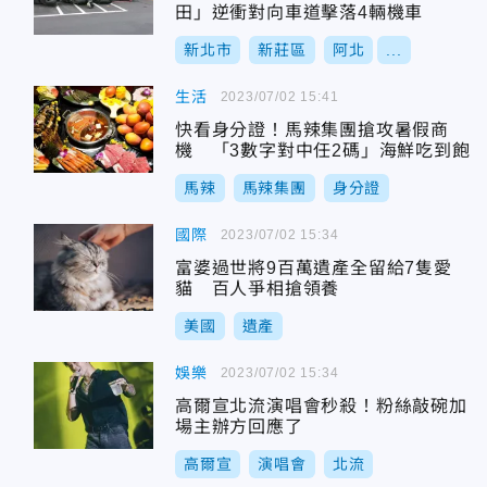
田」逆衝對向車道擊落4輛機車
新北市
新莊區
阿北
...
生活
2023/07/02 15:41
快看身分證！馬辣集團搶攻暑假商
機 「3數字對中任2碼」海鮮吃到飽
馬辣
馬辣集團
身分證
國際
2023/07/02 15:34
富婆過世將9百萬遺產全留給7隻愛
貓 百人爭相搶領養
美國
遺產
娛樂
2023/07/02 15:34
高爾宣北流演唱會秒殺！粉絲敲碗加
場主辦方回應了
高爾宣
演唱會
北流