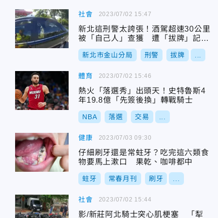
社會
2023/07/02 15:47
新北這刑警太誇張！酒駕超速30公里
被「自己人」查獲 遭「拔牌」記大
過調地重懲
新北市金山分局
刑警
拔牌
...
體育
2023/07/02 15:46
熱火「落選秀」出頭天！史特魯斯4
年19.8億「先簽後換」轉戰騎士
NBA
落選
交易
...
健康
2023/07/03 09:30
仔細刷牙還是常蛀牙？吃完這六類食
物要馬上漱口 果乾、咖啡都中
蛀牙
常春月刊
刷牙
...
社會
2023/07/02 15:44
影/新莊阿北騎士突心肌梗塞 「犁