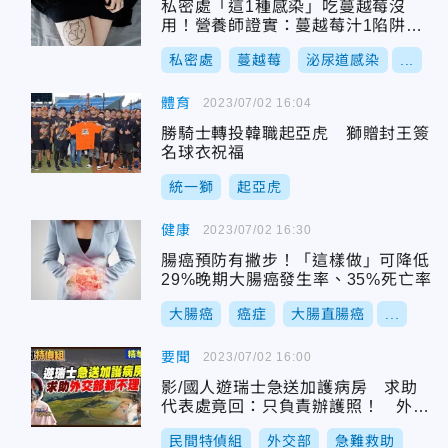
私密處「這1種感染」吃蔓越莓沒
用！營養師證實：蔓越莓汁1陷阱反
而加重病情
私密處
蔓越莓
泌尿道感染
...
體育
2023/07/02 16:04
勝騎士轉投韓職起亞虎 獅贈封王簽
名球衣祝福
統一獅
起亞虎
健康
2023/07/02 16:30
腸癌預防有撇步！「這樣做」可降低
29%晚期大腸癌發生率、35%死亡率
大腸癌
癌症
大腸直腸癌
...
要聞
2023/07/02 16:00
影/國人遊瑞士急送加護病房 求助
代表處竟回：只負責辦護照！ 外交
部回應了
民間特偵組
外交部
急難救助