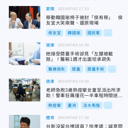
要聞
2023/07/02 17:33
移動韓國瑜椅子被封「侯有移」 侯
友宜大笑兩聲、還原現場
侯友宜
韓國瑜
國民黨
...
健康
2023/07/03 10:30
她接受膝蓋手術卻見「左腿被截
肢」！醫躲1週才出面坦承疏失
醫療疏失
膝蓋
膝蓋手術
...
健康
2023/07/03 10:00
老師急抱3歲熱痙攣女童至派出所求
助！警車狂飆僅花一半車程時間送抵
醫院
熱痙攣
蘆洲
淡水馬偕
...
體育
2023/07/02 17:30
台新沒留台啤球員？哈孝遠：誠意問