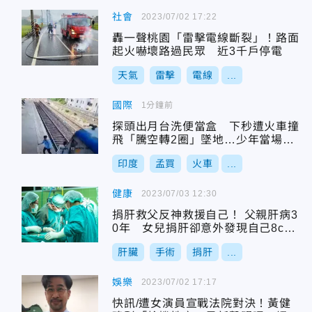
社會
2023/07/02 17:22
轟一聲桃園「雷擊電線斷裂」！路面
起火嚇壞路過民眾 近3千戶停電
天氣
雷擊
電線
...
國際
1分鐘前
探頭出月台洗便當盒 下秒遭火車撞
飛「騰空轉2圈」墜地…少年當場慘
死
印度
孟買
火車
...
健康
2023/07/03 12:30
捐肝救父反神救援自己！ 父親肝病3
0年 女兒捐肝卻意外發現自己8cm
大腫瘤
肝臟
手術
捐肝
...
娛樂
2023/07/02 17:17
快訊/遭女演員宣戰法院對決！黃健