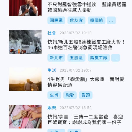
不只對羅智強雪中送炭 藍議員透露
韓國瑜過往感人舉動
國民黨
侯友宜
韓國瑜
...
社會
2023/07/02 19:10
快訊/新北五股6連棟鐵皮工廠火警！
46車逾百名警消急衝現場灌救
新北市
五股區
鐵皮工廠
...
生活
2023/07/02 19:07
4生肖男「戀愛腦」太嚴重 面對愛
情容易昏頭
生肖
戀愛
昏頭
娛樂
2023/07/02 18:59
快訊/恭喜！王傳一二度當爸 喜迎
巨蟹寶寶：謝謝成為我們家一份子