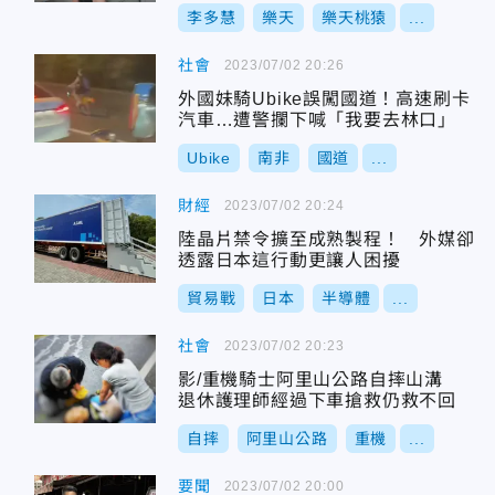
李多慧
樂天
樂天桃猿
...
社會
2023/07/02 20:26
外國妹騎Ubike誤闖國道！高速刷卡
汽車…遭警攔下喊「我要去林口」
Ubike
南非
國道
...
財經
2023/07/02 20:24
陸晶片禁令擴至成熟製程！ 外媒卻
透露日本這行動更讓人困擾
貿易戰
日本
半導體
...
社會
2023/07/02 20:23
影/重機騎士阿里山公路自摔山溝
退休護理師經過下車搶救仍救不回
自摔
阿里山公路
重機
...
要聞
2023/07/02 20:00