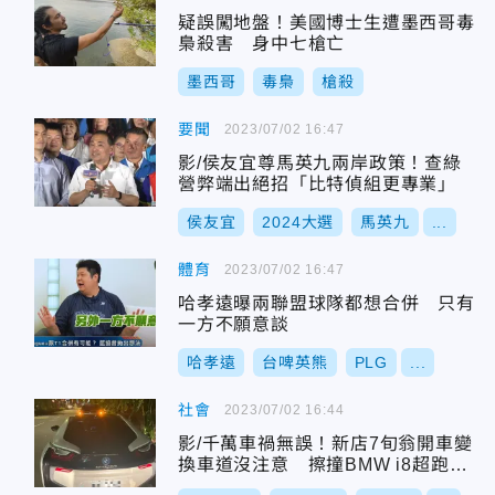
疑誤闖地盤！美國博士生遭墨西哥毒
梟殺害 身中七槍亡
墨西哥
毒梟
槍殺
要聞
2023/07/02 16:47
影/侯友宜尊馬英九兩岸政策！查綠
營弊端出絕招「比特偵組更專業」
侯友宜
2024大選
馬英九
...
體育
2023/07/02 16:47
哈孝遠曝兩聯盟球隊都想合併 只有
一方不願意談
哈孝遠
台啤英熊
PLG
...
社會
2023/07/02 16:44
影/千萬車禍無誤！新店7旬翁開車變
換車道沒注意 擦撞BMW i8超跑尷
尬了