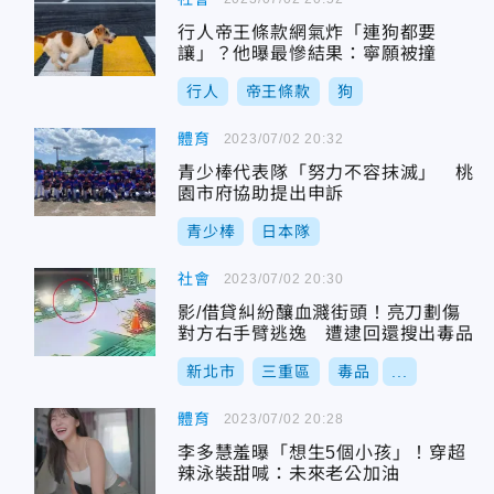
行人帝王條款網氣炸「連狗都要
讓」？他曝最慘結果：寧願被撞
行人
帝王條款
狗
體育
2023/07/02 20:32
青少棒代表隊「努力不容抹滅」 桃
園市府協助提出申訴
青少棒
日本隊
社會
2023/07/02 20:30
影/借貸糾紛釀血濺街頭！亮刀劃傷
對方右手臂逃逸 遭逮回還搜出毒品
新北市
三重區
毒品
...
體育
2023/07/02 20:28
李多慧羞曝「想生5個小孩」！穿超
辣泳裝甜喊：未來老公加油