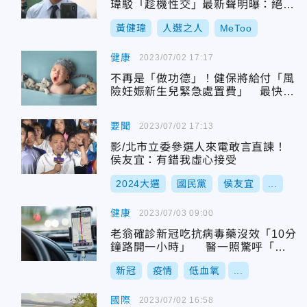
瑋駁「趁機性交」最新聲明曝：絕對
全力配合調查
黃健瑋
人選之人
MeToo
健康
2023/07/02 17:17
不再是「做功德」！健保將給付「風
險妊娠新生兒緊急處置費」 最快9
月上路！
要聞
2023/07/02 17:13
影/北市立委參選人來電敢言直諫！
侯友宜：有錯我虛心接受
2024大選
國民黨
侯友宜
...
健康
2023/07/03 09:00
老翁確診新冠吃抗病毒藥沒效「10分
鐘路開一小時」 醫一照驚呼「不
得了了！」
新冠
疫情
低血氧
...
國際
2023/07/02 16:58