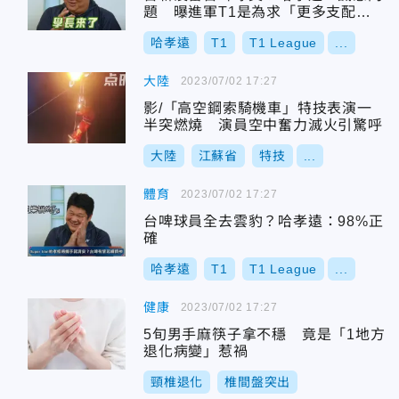
題 曝進軍T1是為求「更多支配
權」
哈孝遠
T1
T1 League
...
大陸
2023/07/02 17:27
影/「高空鋼索騎機車」特技表演一
半突燃燒 演員空中奮力滅火引驚呼
大陸
江蘇省
特技
...
體育
2023/07/02 17:27
台啤球員全去雲豹？哈孝遠：98%正
確
哈孝遠
T1
T1 League
...
健康
2023/07/02 17:27
5旬男手麻筷子拿不穩 竟是「1地方
退化病變」惹禍
頸椎退化
椎間盤突出