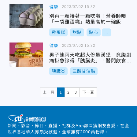
健康
2023/07/02 15:32
別再一顆接著一顆吃啦！營養師曝
「一袋雞蛋糕」熱量高於一碗飯
雞蛋糕
甜點
點心
...
健康
2023/07/02 15:32
男子連兩天吃超大份量漢堡 竟腹劇
痛掛急診得「胰臟炎」！醫問飲食驚
呼：這麼好吃？
胰臟炎
三酸甘油脂
上一頁
1
2
3
下一頁
新聞、影音、節目、直播、社群及App都深獲網友喜愛，在全
世界各地華人亦頗受歡迎，全球擁有2000萬粉絲。