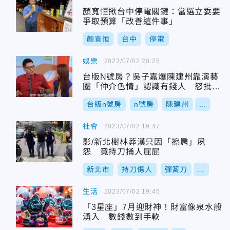
顏寬恒揪台中停電關鍵：當選立委要
爭取預算「改善這件事」
顏寬恒
台中
停電
娛樂
2023/07/02 20:25
台版N號房？吳子嘉爆陳建州靠演藝
圈「仲介色情」認識有錢人 怒批：
媒體都不敢報
台版n號房
n號房
陳建州
...
社會
2023/07/02 19:47
影/新北樹林莽漢只因「擦肩」夙
怨 竟持刀捅人屁屁
新北市
持刀傷人
彈簧刀
...
生活
2023/07/02 19:45
「3星座」7月迎財神！財富像泉水般
湧入 數錢數到手軟