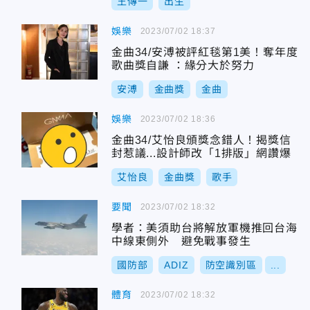
王傳一
出生
娛樂
2023/07/02 18:37
金曲34/安溥被評紅毯第1美！奪年度
歌曲獎自謙 ：緣分大於努力
安溥
金曲獎
金曲
娛樂
2023/07/02 18:36
金曲34/艾怡良頒獎念錯人！揭獎信
封惹議...設計師改「1排版」網讚爆
艾怡良
金曲獎
歌手
要聞
2023/07/02 18:32
學者：美須助台將解放軍機推回台海
中線東側外 避免戰事發生
國防部
ADIZ
防空識別區
...
體育
2023/07/02 18:32