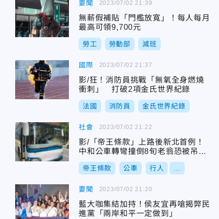
要聞
2023/07/02 21:39
無薪假補貼「門檻放寬」！每人每月
最高可領9,700元
勞工
勞動部
減班
國際
2023/07/02 21:37
影/狂！消防員挑戰「無氧全身燃燒
衝刺」 打破2項金氏世界紀錄
法國
消防員
金氏世界紀錄
社會
2023/07/02 21:22
影/「帝王條款」上路後新北首例！
中和公車轉彎撞倒8旬老翁恐被吊照1
年
帝王條款
公車
行人
...
要聞
2023/07/02 21:20
藍大咖集結加持！侯友宜再嗆揭弊民
進黨「兩岸和平一定做到」