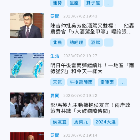
運勢
星座
雙子座
...
要聞
2023/07/02 19:43
陳吉仲批吳芳銘酒駕又雙標！ 他轟
農委會「5人酒駕全甲等」曝誇張事
由：配合公務所需
北農
總經理
酒駕
...
生活
2023/07/02 19:27
明日午後雷雨彈繼續炸！一地區「雨
勢猛烈」和今天一樣大
天氣
午後雷陣雨
雷陣雨
...
要聞
2023/07/02 19:22
影/馬英九主動擁抱侯友宜！兩岸政
策有共識「大破嫌隙傳聞」
侯友宜
馬英九
2024大選
要聞
2023/07/02 19:14