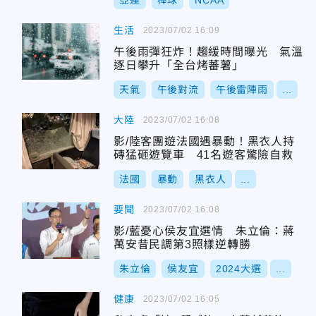
亞運
棒球
NCAA
生活
2023/07/02 16:09
午後雨彈狂炸！趨緩時間曝光 氣溫
逐日攀升「全台烤蕃薯」
天氣
午後對流
午後雷陣雨
...
大陸
2023/07/02 16:08
影/陸客團遊法國遇暴動！黑衣人持
磚猛砸遊覽車 41名遊客驚險自救
法國
暴動
黑衣人
...
要聞
2023/07/02 16:08
影/藍憂心侯友宜選情 朱立倫：蔣
萬安昔民調第3照樣逆轉勝
朱立倫
侯友宜
2024大選
...
健康
2023/07/02 16:05