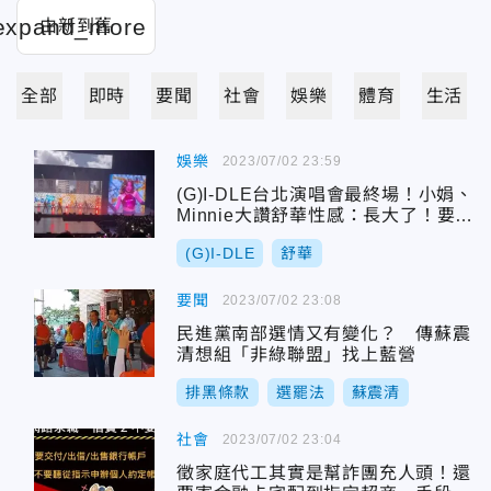
全部
即時
要聞
社會
娛樂
體育
生活
娛樂
2023/07/02 23:59
(G)I-DLE台北演唱會最終場！小娟、
Minnie大讚舒華性感：長大了！要叫
姐姐了！
(G)I-DLE
舒華
要聞
2023/07/02 23:08
民進黨南部選情又有變化？ 傳蘇震
清想組「非綠聯盟」找上藍營
排黑條款
選罷法
蘇震清
社會
2023/07/02 23:04
徵家庭代工其實是幫詐團充人頭！還