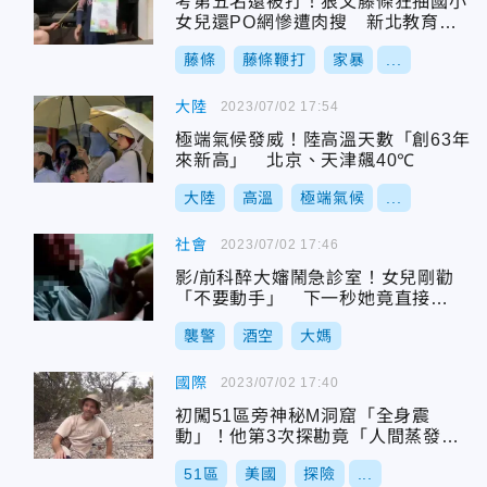
考第五名還被打！狠父藤條狂抽國小
女兒還PO網慘遭肉搜 新北教育局
回應了
藤條
藤條鞭打
家暴
...
大陸
2023/07/02 17:54
極端氣候發威！陸高溫天數「創63年
來新高」 北京、天津飆40℃
大陸
高溫
極端氣候
...
社會
2023/07/02 17:46
影/前科醉大嬸鬧急診室！女兒剛勸
「不要動手」 下一秒她竟直接
「貓」警察
襲警
酒空
大媽
國際
2023/07/02 17:40
初闖51區旁神秘M洞窟「全身震
動」！他第3次探勘竟「人間蒸發」
…網瘋傳陰謀論
51區
美國
探險
...