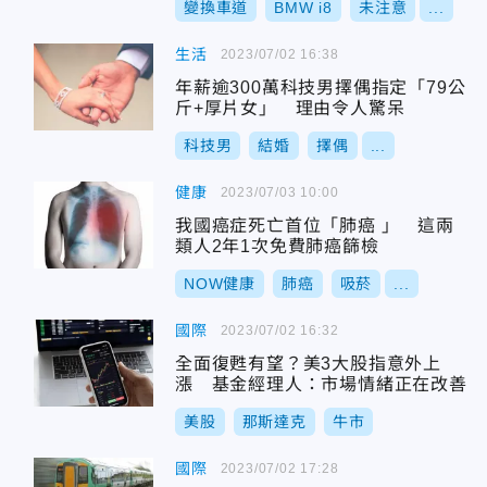
變換車道
BMW i8
未注意
...
生活
2023/07/02 16:38
年薪逾300萬科技男擇偶指定「79公
斤+厚片女」 理由令人驚呆
科技男
結婚
擇偶
...
健康
2023/07/03 10:00
我國癌症死亡首位「肺癌 」 這兩
類人2年1次免費肺癌篩檢
NOW健康
肺癌
吸菸
...
國際
2023/07/02 16:32
全面復甦有望？美3大股指意外上
漲 基金經理人：市場情緒正在改善
美股
那斯達克
牛市
國際
2023/07/02 17:28