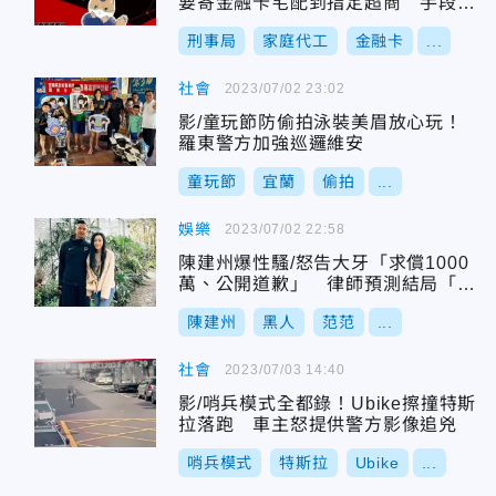
要寄金融卡宅配到指定超商 手段太
粗糙
刑事局
家庭代工
金融卡
...
社會
2023/07/02 23:02
影/童玩節防偷拍泳裝美眉放心玩！
羅東警方加強巡邏維安
童玩節
宜蘭
偷拍
...
娛樂
2023/07/02 22:58
陳建州爆性騷/怒告大牙「求償1000
萬、公開道歉」 律師預測結局「將
會撤告」
陳建州
黑人
范范
...
社會
2023/07/03 14:40
影/哨兵模式全都錄！Ubike擦撞特斯
拉落跑 車主怒提供警方影像追兇
哨兵模式
特斯拉
Ubike
...