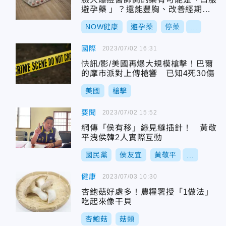
避孕藥 」？還能豐胸、改善經期不
順
NOW健康
避孕藥
停藥
...
國際
2023/07/02 16:31
快訊/影/美國再爆大規模槍擊！巴爾
的摩市派對上傳槍響 已知4死30傷
美國
槍擊
要聞
2023/07/02 15:52
網傳「侯有移」綠見縫插針！ 黃敬
平洩侯韓2人實際互動
國民黨
侯友宜
黃敬平
...
健康
2023/07/03 10:30
杏鮑菇好處多！農糧署授「1做法」
吃起來像干貝
杏鮑菇
菇類