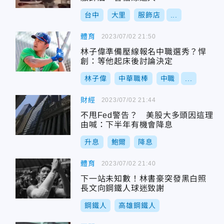
台中
大里
服飾店
...
體育
2023/07/02 21:50
林子偉準備壓線報名中職選秀？悍
創：等他起床後討論決定
林子偉
中華職棒
中職
...
財經
2023/07/02 21:44
不甩Fed警告？ 美股大多頭因這理
由喊：下半年有機會降息
升息
鮑爾
降息
體育
2023/07/02 21:40
下一站未知數！林書豪突發黑白照
長文向鋼鐵人球迷致謝
鋼鐵人
高雄鋼鐵人