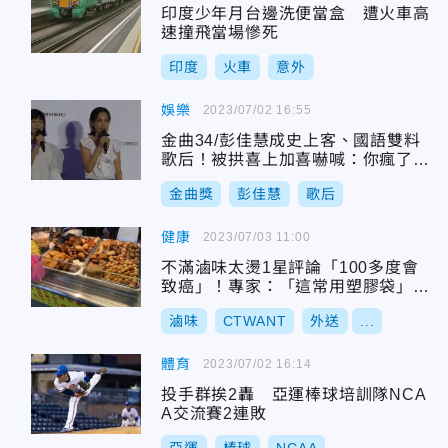
印度少年月台邊洗便當盒 遭火車高
速撞飛當場慘死
印度
火車
意外
娛樂
2023/07/02 16:55
金曲34/彭佳慧成史上客、國語雙料
歌后！被拱喜上加喜嚇喊：你瘋了
嗎？
金曲獎
彭佳慧
歌后
健康
2023/07/03 11:00
不滿滷味太燙1星評論「100多度會
致癌」！專家：「這常用塑膠袋」耐
熱溫度可達140度
滷味
CTWANT
外送
...
體育
2023/07/02 16:14
投手群挨2轟 亞運棒球培訓隊NCA
A交流賽2連敗