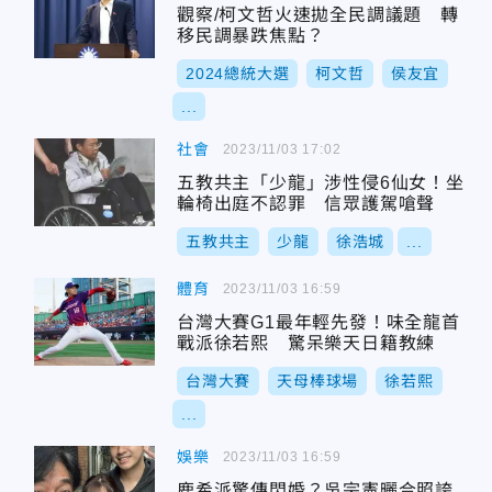
觀察/柯文哲火速拋全民調議題 轉
移民調暴跌焦點？
2024總統大選
柯文哲
侯友宜
...
社會
2023/11/03 17:02
五教共主「少龍」涉性侵6仙女！坐
輪椅出庭不認罪 信眾護駕嗆聲
五教共主
少龍
徐浩城
...
體育
2023/11/03 16:59
台灣大賽G1最年輕先發！味全龍首
戰派徐若熙 驚呆樂天日籍教練
台灣大賽
天母棒球場
徐若熙
...
娛樂
2023/11/03 16:59
鹿希派驚傳閃婚？吳宗憲曬合照誇