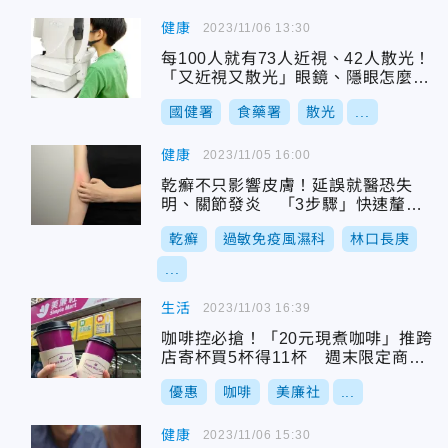
健康
2023/11/06 13:30
每100人就有73人近視、42人散光！
「又近視又散光」眼鏡、隱眼怎麼
挑？
國健署
食藥署
散光
...
健康
2023/11/05 16:00
乾癬不只影響皮膚！延誤就醫恐失
明、關節發炎 「3步驟」快速釐清
病情
乾癬
過敏免疫風濕科
林口長庚
...
生活
2023/11/03 16:39
咖啡控必搶！「20元現煮咖啡」推跨
店寄杯買5杯得11杯 週末限定商品
買一送一
優惠
咖啡
美廉社
...
健康
2023/11/06 15:30