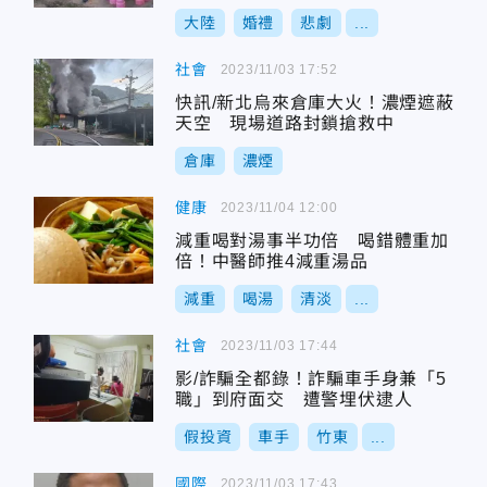
故」
大陸
婚禮
悲劇
...
社會
2023/11/03 17:52
快訊/新北烏來倉庫大火！濃煙遮蔽
天空 現場道路封鎖搶救中
倉庫
濃煙
健康
2023/11/04 12:00
減重喝對湯事半功倍 喝錯體重加
倍！中醫師推4減重湯品
減重
喝湯
清淡
...
社會
2023/11/03 17:44
影/詐騙全都錄！詐騙車手身兼「5
職」到府面交 遭警埋伏逮人
假投資
車手
竹東
...
國際
2023/11/03 17:43