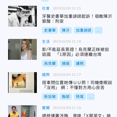
社會
2023/11/03 21:21
牙醫史書華加重誹謗起訴！宿敵陳沂
狠酸：刑安
史書華
陳沂
加重誹謗
...
生活
2023/11/03 21:19
影/不能延長簽證！烏克蘭正妹被迫
返國 「1原因」必須速離台灣
烏克蘭
燒毀
護照
國際
2023/11/03 21:17
搭車問位置她傳ＵＵ照！司機傻眼說
「沒用」 網：不懂對方用心良苦
新加坡
胸部
特寫
...
要聞
2023/11/03 21:10
總統連署涉賄 曾嗆「X蔡英文」槍