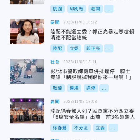
伏法
桃園
印刷廠
老闆
...
要聞
2023/11/03 18:12
陸配不能選立委？郭正亮暴走怒嗆賴
清德不配當總統
陸配
立委
郭正亮
...
社會
2023/11/03 18:11
影/北市警取締機車併排違停 騎士
竟嗆「制服脫掉我跟你來一場啊！」
取締
違規
違停
...
要聞
2023/11/03 18:08
陸配徐春鶯入列？民眾黨不分區立委
「8席安全名單」出爐 前3名超驚人
徐春鶯
不分區
立委
...