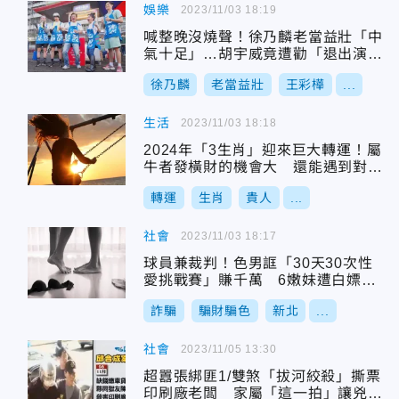
娛樂
2023/11/03 18:19
喊整晚沒燒聲！徐乃麟老當益壯「中
氣十足」…胡宇威竟遭勸「退出演藝
圈」
徐乃麟
老當益壯
王彩樺
...
生活
2023/11/03 18:18
2024年「3生肖」迎來巨大轉運！屬
牛者發橫財的機會大 還能遇到對的
人
轉運
生肖
貴人
...
社會
2023/11/03 18:17
球員兼裁判！色男誆「30天30次性
愛挑戰賽」賺千萬 6嫩妹遭白嫖怒
提告
詐騙
騙財騙色
新北
...
社會
2023/11/05 13:30
超囂張綁匪1/雙煞「拔河絞殺」撕票
印刷廠老闆 家屬「這一拍」讓兇嫌