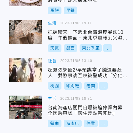
湃實物」跪求店家地址
蛋餅
早餐
生活
2023/11/03 19:11
把握晴天！下週北台灣溫度暴跌10
度 午後鋒面、東北季風報到又濕又
冷
天氣
鋒面
東北季風
...
社會
2023/11/05 13:40
超囂張綁匪2/早預謀拿了錢還要殺
人 雙煞事後互咬被警成功「分化」
突破心防
桃園
印刷廠
老闆
...
生活
2023/11/03 18:31
台南海產店關門自爆被迫停業內幕
全因房東認「殺生差點害死她」
餐廳
海產店
停業
...