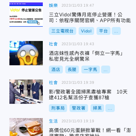
娛樂
2023/11/03 19:47
三立Vidol驚傳月底停止營運！公
司：依程序關閉官網、APP所有功能
三立電視台
Vidol
平台
...
社會
2023/11/03 19:43
酒店妹性感內衣褲「倒立一字馬」
私密見光全網驚呆
酒店
長腿
一字馬
...
社會
2023/11/03 19:39
影/警政署全國掃黑肅槍專案 10天
逮412名幫派份子查獲87槍
刑事局
警政署
掃黑
...
生活
2023/11/03 19:19
高價位60元蛋餅掀筆戰！網一看「澎