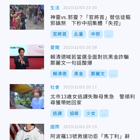
生活
2023/11/03 23:30
神靈vs.邪靈？「官將首」替信徒驅
邪鎮煞 下秒中招集體「失控」
官將首
乩童
中邪
...
要聞
2023/11/03 20:38
賴清德喊若當選全面對抗黑金詐騙
鄭麗文一句話酸爆
賴清德
黑金
鄭麗文
...
社會
2023/11/03 20:17
北市13歲女逃課失聯母焦急 警順利
尋獲帶她回家
逃課
協尋
少女
...
國際
2023/11/03 20:15
阿波羅13號救援功臣「馬丁利」辭