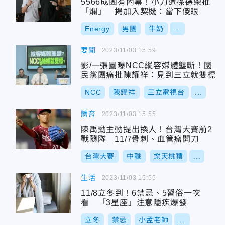
5566成團有內幕！小刀遭孫德榮批
「爛」 揭加入契機：當下傻眼
Energy
男團
牛奶
...
要聞
2023/11/03 15:59
影/一張圖曝NCC縱容媒體壟斷！國
民黨團痛批陳耀祥：見到三立就雙標
NCC
陳耀祥
三立電視台
...
體育
2023/11/03 15:55
陳禹勳主動提出換人！台灣大賽前2
戰隨隊 11/7骨刺、血管瘤開刀
台灣大賽
中職
樂天桃猿
...
生活
2023/11/03 15:55
11/8立冬到！6禁忌、5習俗一次
看 「3星座」注意隱疾爆發
立冬
禁忌
小孟老師
...