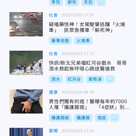
李玟
辭世
天后
...
社會
2023/11/03 17:07
疑嗑藥恍神！女駕駛肇逃釀「火燒
車」 民眾急攔車「躲死神」
肇事逃逸
火燒車
社會
2023/11/03 17:12
快訊/新北兄弟檔紅河谷戲水 哥哥
溺水救起無呼吸心跳送醫搶救
溺水
紅河谷
南勢溪
...
健康
2023/11/06 09:30
男性們獨有的癌！醫曝每年約7000
人罹「攝護腺癌」 「4症狀」別輕
忽
攝護腺癌
攝護腺
癌症
...
要聞
2023/11/03 17:02