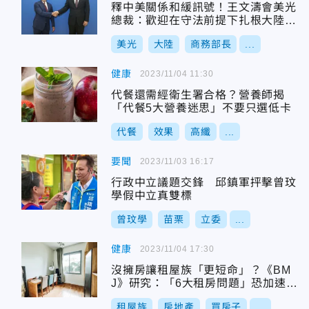
釋中美關係和緩訊號！王文濤會美光
總裁：歡迎在守法前提下扎根大陸市
場
美光
大陸
商務部長
...
健康
2023/11/04 11:30
代餐還需經衛生署合格？營養師揭
「代餐5大營養迷思」不要只選低卡
代餐
效果
高纖
...
要聞
2023/11/03 16:17
行政中立議題交鋒 邱鎮軍抨擊曾玟
學假中立真雙標
曾玟學
苗栗
立委
...
健康
2023/11/04 17:30
沒擁房讓租屋族「更短命」？《BM
J》研究：「6大租房問題」恐加速生
理年齡老化
租屋族
房地產
買房子
...