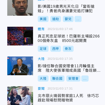
影/美國19歲男光天化日「當街搶
娃」！勇爸肉身護妻兒追打嫌犯
美國
搶劫
嬰兒
...
體育
2023/11/03 17:46
真正死忠足球迷！巴薩新主場設266
00個骨灰盒 8500元起開賣
足球
西甲
骨灰
大陸
2023/11/03 17:35
影/接任聯合國安理會11月輪值主
席 陸大使張軍贈成員國「魯班鎖」
喻和平
大陸
聯合國
安理會
...
要聞
2023/11/03 17:31
北市惡火燒弱勢家庭1人死 徐巧芯
趕赴現場慰問贈物資