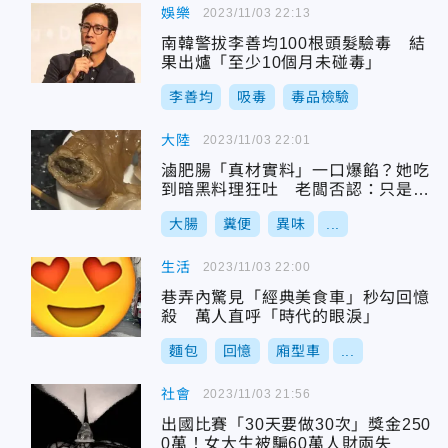
娛樂
2023/11/03 22:13
南韓警拔李善均100根頭髮驗毒 結
果出爐「至少10個月未碰毒」
李善均
吸毒
毒品檢驗
大陸
2023/11/03 22:01
滷肥腸「真材實料」一口爆餡？她吃
到暗黑料理狂吐 老闆否認：只是滷
料渣
大腸
糞便
異味
...
生活
2023/11/03 22:00
巷弄內驚見「經典美食車」秒勾回憶
殺 萬人直呼「時代的眼淚」
麵包
回憶
廂型車
...
社會
2023/11/03 21:56
出國比賽「30天要做30次」獎金250
0萬！女大生被騙60萬人財兩失