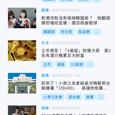
要聞
2023/11/03 16:10
新潮流有沒有搞掉韓國瑜？ 她翻證
據怒嗆段宜康：還沒吞曲棍球
韓國瑜
柯文哲
段宜康
...
生活
2023/11/03 16:10
立冬將至！「4星座」財運大發 第2
名有潛力積累巨大財富
立冬
星座
12星座
...
要聞
2023/11/03 17:43
抓到了！小英之友會組長涉賄幫郭台
銘連署「1份400」 高雄地檢署聲
請羈押獲准
小英之友會
郭台銘
連署
...
娛樂
2023/11/03 16:04