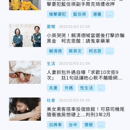
擊要犯藍信祺副手周克琦遭收押
槍擊要犯
藍信祺
連署
...
要聞
2023/11/03 21:06
小英哭哭！賴清德喊當選後打擊詐騙
黑金 柯志恩酸：請鬼拿藥單
賴清德
蔡英文
柯志恩
...
生活
2023/11/03 21:04
人妻抓包外遇自曝「求歡10次拒9
次」 尪1句話讓她心軟不離婚網
嘆：你們很配
夫妻
外遇
性生活
...
社會
2023/11/03 20:45
美女乘客搭車投宿旅館！可惡司機尾
隨衝進房想硬上…判刑3年2月
白牌車
台中
猥褻
...