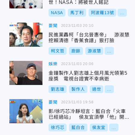
世！NASA：將被世人銘記
NASA
馬丁利
阿波羅13號
...
要聞
2023/11/03 20:10
民進黨轟柯「台北晉惠帝」 游淑慧
挖賴清德「香蕉食譜」狠打臉
柯文哲
廚餘
游淑慧
...
娛樂
2023/11/03 20:06
金鐘製作人劉志雄上個月風光領第5
座獎 電視台證實不幸病逝
劉志雄
製作人
過世
...
要聞
2023/11/03 19:58
影/徐巧芯冷靜坦言：藍白合「火車
已經過站」 侯友宜須學「他」開戰
賴蕭配
徐巧芯
藍白合
侯友宜
...