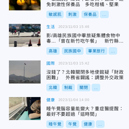
免刺激性保養品 多吃柑橘、堅果
敏感肌
刺激
保養品
...
生活
2023/11/03 15:46
影/高雄民族國中畢旅疑集體食物中
毒…「曾在新竹吃午餐」 新竹縣衛
生局出手了
高雄
民族國中
畢業旅行
...
國際
2023/11/03 15:42
沒錢了？北韓關閉多地使館疑「財政
困難」 外務省闢謠：調整外交政策
北韓
制裁
關閉
...
健康
2023/11/04 14:00
睡午覺腦容量能變大？重症醫提醒：
最好不要超過「這時間」
睡午覺
午覺
健康
...