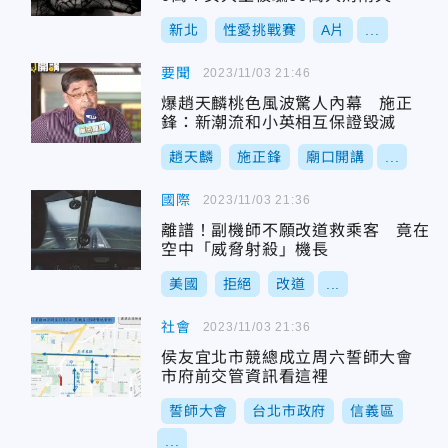
新北
性愛挑戰賽
A片
...
要聞
2023/11/03 21:46
爆趙天麟桃色風波驚人內幕 施正
鋒：新潮流和小英相互保證毀滅
趙天麟
施正鋒
廟口開講
...
國際
2023/11/03 21:36
離譜！副機師不願改道救乘客 竟在
空中「威脅射殺」機長
美國
拒絕
改道
...
社會
2023/11/03 21:36
侯友宜北市競總成立周六誓師大會
市府前交管資訊看這裡
誓師大會
台北市政府
信義區
...