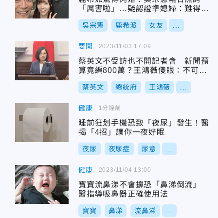
「厲害啦」…疑認證準媳婦：難得有
我喜歡的
吳宗憲
鹿希派
女友
...
要聞
2023/11/03 17:09
蔡英文不受訪也不開記者會 新聞預
算竟編800萬？王鴻薇傻眼：不可思
議
蔡英文
總統府
王鴻薇
...
健康
1分鐘前
睡前狂划手機恐致「夜尿」發生！醫
揭「4招」讓你一夜好眠
夜尿
夜尿症
尿意
...
健康
2023/11/04 13:00
寶寶流鼻涕不會擤恐「鼻涕倒流」
醫指導吸鼻器正確使用法
寶寶
鼻涕
流鼻涕
...