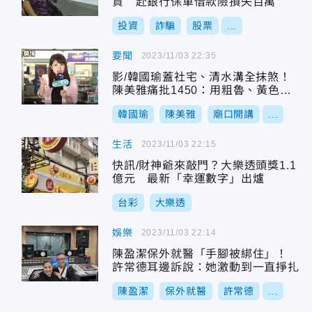
資 赴銀行保單借款險損失百萬
投資
詐騙
股票
...
要聞
2023/11/03 22:35
影/韓國瑜蓋社宅、清水溝全抹煞！
陳美雅痛批1450：用粗魯、黃色言
語羞辱我
韓國瑜
陳美雅
廟口開講
...
生活
2023/11/03 22:15
快訊/財神爺來敲門？大樂透頭獎1.1
億元 最新「幸運數字」出爐
台彩
大樂透
娛樂
2023/11/03 22:14
陳盈潔保外就醫「手腳被綁住」！
許常德耳邊訴說：她激動到一直掙扎
陳盈潔
保外就醫
許常德
...