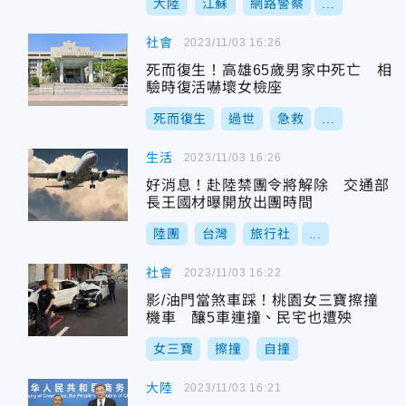
大陸
江蘇
網路警察
...
社會
2023/11/03 16:26
死而復生！高雄65歲男家中死亡 相
驗時復活嚇壞女檢座
死而復生
過世
急救
...
生活
2023/11/03 16:26
好消息！赴陸禁團令將解除 交通部
長王國材曝開放出團時間
陸團
台灣
旅行社
...
社會
2023/11/03 16:22
影/油門當煞車踩！桃園女三寶擦撞
機車 釀5車連撞、民宅也遭殃
女三寶
擦撞
自撞
大陸
2023/11/03 16:21