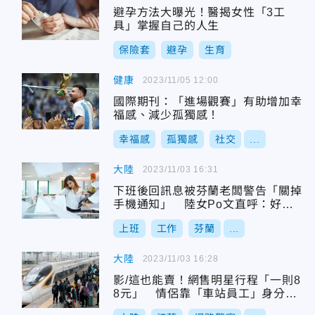
避孕方法大曝光！醫揭女性「3工
具」掌握自己的人生
保險套
避孕
生育
健康
2023/11/05 12:00
國際期刊：「進場觀賽」有助增加幸
福感、減少孤獨感！
幸福感
孤獨感
社交
...
大陸
2023/11/03 16:31
下班後回訊息被芬蘭老闆警告「關掉
手機通知」 陸女Po文直呼：好感
動
上班
工作
芬蘭
...
大陸
2023/11/03 16:28
影/這也能賣！網售明星行程「一則8
8元」 情侶靠「車站員工」身分年
獲利近9萬