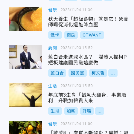
健康
2023/11/04 11:30
秋天養生「超級食物」就是它！營養
師曝促消化還能降血壓
低卡
南瓜
CTWANT
要聞
2023/11/03 15:52
藍白合走進深水區？ 媒體人揭柯P
短板建議國民黨這麼做
藍白合
國民黨
柯文哲
...
生活
2023/11/03 15:50
年底前3生肖「鹹魚大翻身」事業順
利 升職加薪貴人來
生肖
加薪
升職
...
健康
2023/11/04 11:00
「敏感肌」膚質不斷發炎？醫授：避