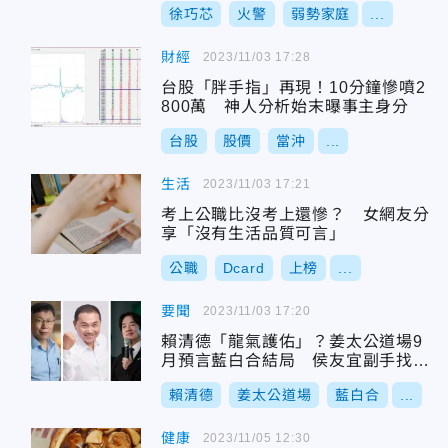
徐巧芯
火警
弱勢家庭
...
財經
2023/11/03 17:28
台股「胖手指」再現！10分鐘慘噴2
800萬 神人分析始末曝事主身分
台股
股價
當沖
...
生活
2023/11/03 17:21
考上公職比沒考上還慘？ 女網友分
享「沒有生活品質可言」
公職
Dcard
上榜
...
要聞
2023/11/03 17:20
賴清德「龍氣護佑」？姜太公道場9
月預言藍白合結局 侯友宜副手找2
個女生
賴清德
姜太公道場
藍白合
...
健康
2023/11/05 12:30