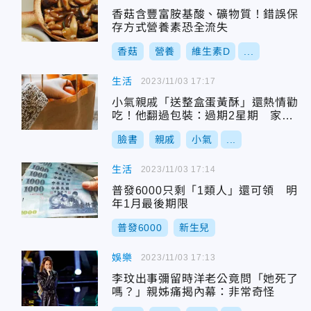
香菇含豐富胺基酸、礦物質！錯誤保
存方式營養素恐全流失
香菇
營養
維生素D
...
生活
2023/11/03 17:17
小氣親戚「送整盒蛋黃酥」還熱情勸
吃！他翻過包裝：過期2星期 家人
全吃下肚
臉書
親戚
小氣
...
生活
2023/11/03 17:14
普發6000只剩「1類人」還可領 明
年1月最後期限
普發6000
新生兒
娛樂
2023/11/03 17:13
李玟出事彌留時洋老公竟問「她死了
嗎？」親姊痛揭內幕：非常奇怪