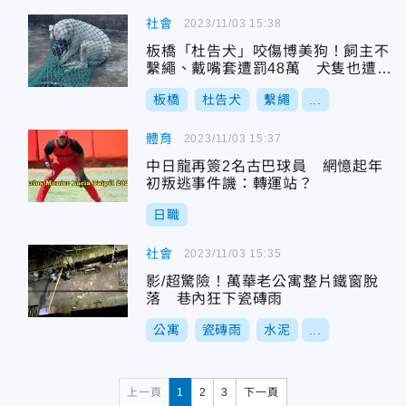
社會
2023/11/03 15:38
板橋「杜告犬」咬傷博美狗！飼主不
繫繩、戴嘴套遭罰48萬 犬隻也遭沒
入
板橋
杜告犬
繫繩
...
體育
2023/11/03 15:37
中日龍再簽2名古巴球員 網憶起年
初叛逃事件譏：轉運站？
日職
社會
2023/11/03 15:35
影/超驚險！萬華老公寓整片鐵窗脫
落 巷內狂下瓷磚雨
公寓
瓷磚雨
水泥
...
上一頁
1
2
3
下一頁