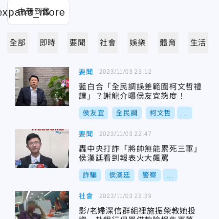
全部
即時
要聞
社會
娛樂
體育
生活
要聞
2023/11/03 23:12
藍白合「全民調誤差範圍柯文哲禮
讓」？謝龍介曝侯友宜態度！
侯友宜
全民調
柯文哲
...
要聞
2023/11/03 22:47
轟中央打詐「將帥無能累死三軍」
侯漢廷看到報表火大飆罵
詐騙
侯漢廷
警察
...
社會
2023/11/03 22:39
影/老婦深信群組裡施振榮教她投