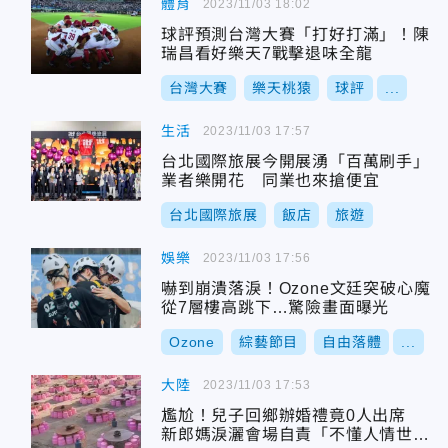
體育
2023/11/03 18:02
球評預測台灣大賽「打好打滿」！陳
瑞昌看好樂天7戰擊退味全龍
台灣大賽
樂天桃猿
球評
...
生活
2023/11/03 17:57
台北國際旅展今開展湧「百萬刷手」
業者樂開花 同業也來搶便宜
台北國際旅展
飯店
旅遊
娛樂
2023/11/03 17:56
嚇到崩潰落淚！Ozone文廷突破心魔
從7層樓高跳下…驚險畫面曝光
Ozone
綜藝節目
自由落體
...
大陸
2023/11/03 17:53
尷尬！兒子回鄉辦婚禮竟0人出席
新郎媽淚灑會場自責「不懂人情世