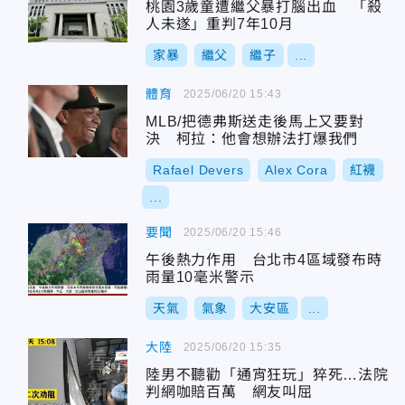
桃園3歲童遭繼父暴打腦出血 「殺
人未遂」重判7年10月
家暴
繼父
繼子
...
體育
2025/06/20 15:43
MLB/把德弗斯送走後馬上又要對
決 柯拉：他會想辦法打爆我們
Rafael Devers
Alex Cora
紅襪
...
要聞
2025/06/20 15:46
午後熱力作用 台北市4區域發布時
雨量10毫米警示
天氣
氣象
大安區
...
大陸
2025/06/20 15:35
陸男不聽勸「通宵狂玩」猝死…法院
判網咖賠百萬 網友叫屈