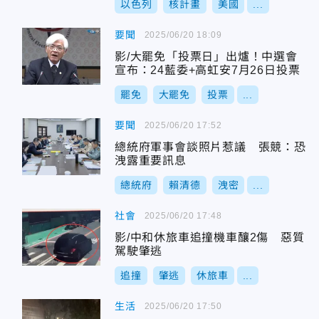
以色列
核計畫
美國
...
要聞
2025/06/20 18:09
影/大罷免「投票日」出爐！中選會
宣布：24藍委+高虹安7月26日投票
罷免
大罷免
投票
...
要聞
2025/06/20 17:52
總統府軍事會談照片惹議 張競：恐
洩露重要訊息
總統府
賴清德
洩密
...
社會
2025/06/20 17:48
影/中和休旅車追撞機車釀2傷 惡質
駕駛肇逃
追撞
肇逃
休旅車
...
生活
2025/06/20 17:50