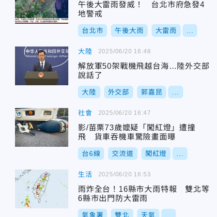
午後大雷雨發威！ 台北市府急發4
地警戒
台北市
午後大雨
大雷雨
...
大陸
2025/06/20 16:48
解放軍50架戰機飛越台海…陸外交部
說話了
大陸
外交部
郭嘉昆
...
社會
2025/06/20 16:47
影/苗栗73歲嬤疑「闖紅燈」遭撞
飛 貨車吞機車驚險畫面曝
台6線
交流道
闖紅燈
...
生活
2025/06/20 16:53
雨炸全台！16縣市大雨特報 雙北等
6縣市出門防大雷雨
氣象署
雙北
天氣
...