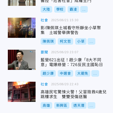
醫控「危害社會」成羅生門
大陸
學校
霸凌
...
社會
2025/06/21 15:30
影/陳佩琪土城看守所靜坐小草聚
集 土城警舉牌警告
陳佩琪
柯文哲
小草
...
要聞
2025/06/20 23:07
藍營621出征！趙少康「8大不同
意」電爆綠營：726反民主國恥日
趙少康
中選會
大罷免
...
社會
2025/06/20 22:43
高雄民宅驚悚火警！父冒險救4歲兒
跳樓求生 雙雙受傷送醫
高雄
新興區
透天厝
...