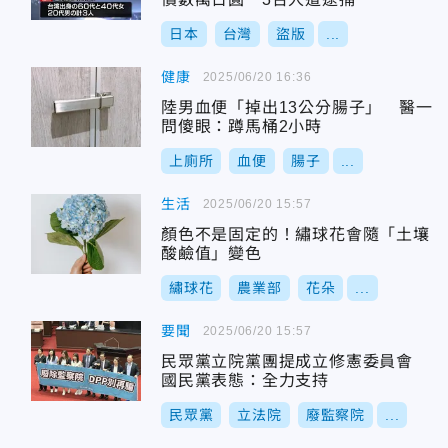
日本
台灣
盜版
...
健康
2025/06/20 16:36
陸男血便「掉出13公分腸子」 醫一
問傻眼：蹲馬桶2小時
上廁所
血便
腸子
...
生活
2025/06/20 15:57
顏色不是固定的！繡球花會隨「土壤
酸鹼值」變色
繡球花
農業部
花朵
...
要聞
2025/06/20 15:57
民眾黨立院黨團提成立修憲委員會
國民黨表態：全力支持
民眾黨
立法院
廢監察院
...