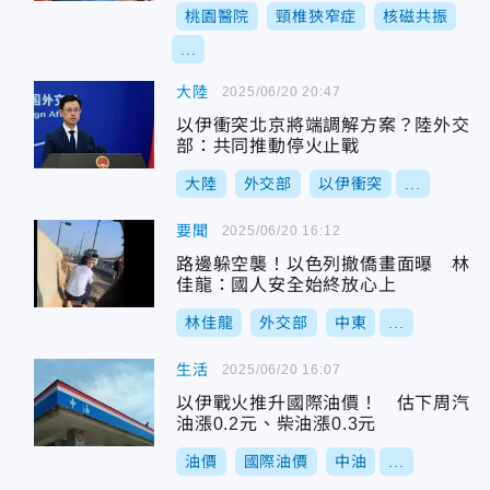
桃園醫院
頸椎狹窄症
核磁共振
...
大陸
2025/06/20 20:47
以伊衝突北京將端調解方案？陸外交
部：共同推動停火止戰
大陸
外交部
以伊衝突
...
要聞
2025/06/20 16:12
路邊躲空襲！以色列撤僑畫面曝 林
佳龍：國人安全始終放心上
林佳龍
外交部
中東
...
生活
2025/06/20 16:07
以伊戰火推升國際油價！ 估下周汽
油漲0.2元、柴油漲0.3元
油價
國際油價
中油
...