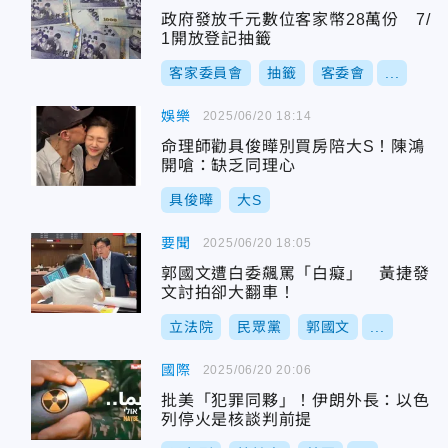
政府發放千元數位客家幣28萬份 7/
1開放登記抽籤
客家委員會
抽籤
客委會
...
娛樂
2025/06/20 18:14
命理師勸具俊曄別買房陪大S！陳鴻
開嗆：缺乏同理心
具俊曄
大S
要聞
2025/06/20 18:05
郭國文遭白委飆罵「白癡」 黃捷發
文討拍卻大翻車！
立法院
民眾黨
郭國文
...
國際
2025/06/20 20:06
批美「犯罪同夥」！伊朗外長：以色
列停火是核談判前提