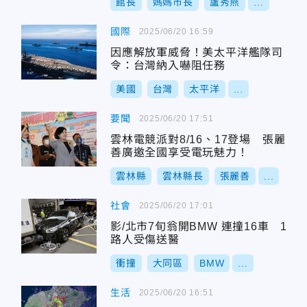
館長
媽媽市長
盧秀燕
...
國際
2025/06/20 16:59
因應解放軍威脅！美太平洋艦隊司
令：台灣納入嚇阻任務
美國
台灣
太平洋
...
要聞
2025/06/20 17:51
雲林電競派對8/16、17登場 張麗
善廣邀全國享受電玩魅力！
雲林縣
雲林縣長
張麗善
...
社會
2025/06/20 17:01
影/北市7旬翁開BMW 連撞16車 1
路人受傷送醫
衝撞
大同區
BMW
...
生活
2025/06/20 16:51