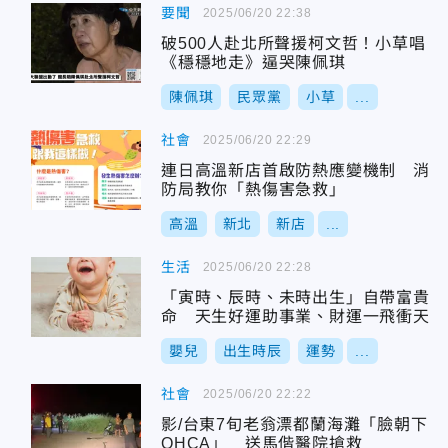
要聞
2025/06/20 22:38
破500人赴北所聲援柯文哲！小草唱
《穩穩地走》逼哭陳佩琪
陳佩琪
民眾黨
小草
...
社會
2025/06/20 22:29
連日高溫新店首啟防熱應變機制 消
防局教你「熱傷害急救」
高溫
新北
新店
...
生活
2025/06/20 22:28
「寅時、辰時、未時出生」自帶富貴
命 天生好運助事業、財運一飛衝天
嬰兒
出生時辰
運勢
...
社會
2025/06/20 22:22
影/台東7旬老翁漂都蘭海灘「臉朝下
OHCA」 送馬偕醫院搶救