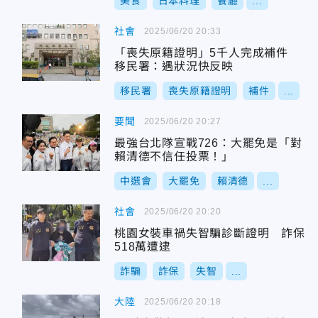
美食
日本料理
餐廳
...
社會
2025/06/20 20:33
「喪失原籍證明」5千人完成補件
移民署：遇狀況快反映
移民署
喪失原籍證明
補件
...
要聞
2025/06/20 20:27
最強台北隊宣戰726：大罷免是「對
賴清德不信任投票！」
中選會
大罷免
賴清德
...
社會
2025/06/20 20:20
桃園女裝車禍失智騙診斷證明 詐保
518萬遭逮
詐騙
詐保
失智
...
大陸
2025/06/20 20:18