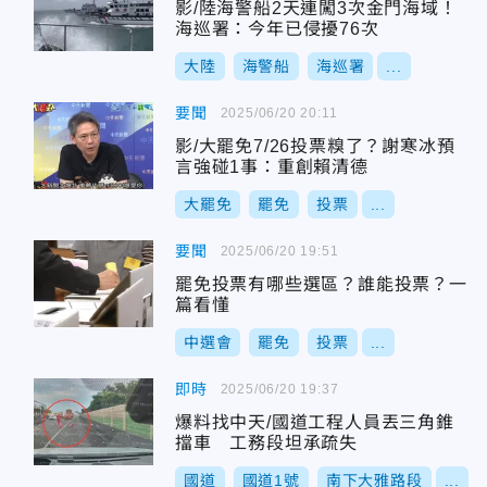
影/陸海警船2天連闖3次金門海域！
海巡署：今年已侵擾76次
大陸
海警船
海巡署
...
要聞
2025/06/20 20:11
影/大罷免7/26投票糗了？謝寒冰預
言強碰1事：重創賴清德
大罷免
罷免
投票
...
要聞
2025/06/20 19:51
罷免投票有哪些選區？誰能投票？一
篇看懂
中選會
罷免
投票
...
即時
2025/06/20 19:37
爆料找中天/國道工程人員丟三角錐
擋車 工務段坦承疏失
國道
國道1號
南下大雅路段
...