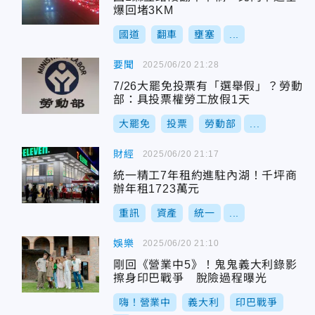
爆回堵3KM
國道
翻車
壅塞
...
要聞
2025/06/20 21:28
7/26大罷免投票有「選舉假」？勞動
部：具投票權勞工放假1天
大罷免
投票
勞動部
...
財經
2025/06/20 21:17
統一精工7年租約進駐內湖！千坪商
辦年租1723萬元
重訊
資產
統一
...
娛樂
2025/06/20 21:10
剛回《營業中5》！鬼鬼義大利錄影
擦身印巴戰爭 脫險過程曝光
嗨！營業中
義大利
印巴戰爭