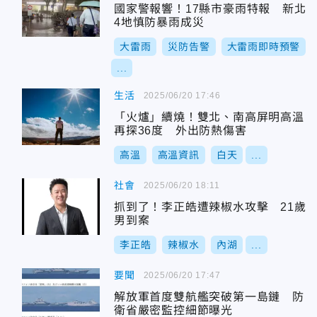
國家警報響！17縣市豪雨特報 新北
4地慎防暴雨成災
大雷雨
災防告警
大雷雨即時預警
...
生活
2025/06/20 17:46
「火爐」續燒！雙北、南高屏明高溫
再探36度 外出防熱傷害
高溫
高溫資訊
白天
...
社會
2025/06/20 18:11
抓到了！李正皓遭辣椒水攻擊 21歲
男到案
李正皓
辣椒水
內湖
...
要聞
2025/06/20 17:47
解放軍首度雙航艦突破第一島鏈 防
衛省嚴密監控細節曝光