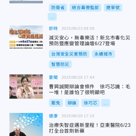
防衛省
統合幕僚監部
遼寧號
...
即時
2025/06/23 09:00
減災安心，無毒樂活！新北市毒化災
預防暨應變管理論壇6/27登場
台灣安全災害預防
永續城市
智慧防災
要聞
2025/06/20 17:44
曹興誠開辯論會條件 徐巧芯譏：毛
一堆！是誰怕了很明顯吧
罷免
辯論
徐巧芯
...
健康
2025/06/20 17:15
治療失智症邁新里程！亞東醫院6/23
打全台首劑新藥