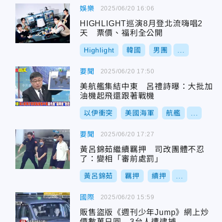
娛樂
2025/06/20 16:06
HIGHLIGHT巡演8月登北流嗨唱2
天 票價、福利全公開
Highlight
韓國
男團
...
要聞
2025/06/20 17:50
美航艦集結中東 呂禮詩曝：大批加
油機起飛還跟著戰機
以伊衝突
美國海軍
航艦
...
要聞
2025/06/20 17:27
黃呂錦茹繼續羈押 司改團體不忍
了：變相「審前處罰」
黃呂錦茹
羈押
續押
...
國際
2025/06/20 15:59
販售盜版《週刊少年Jump》網上炒
價數萬日圓 3台人遭逮捕