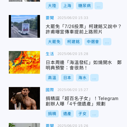
大陸
上海
糖尿病
...
要聞
2025/06/20 15:33
大罷免「7/26投票」柯建銘又說中？
許甫曝宣傳車提前上路照片
大罷免
柯建銘
中選會
...
生活
2025/06/20 15:28
日本周邊「海溫發紅」如燒開水 鄭
明典預警：會很熱！
高溫
日本
海水
...
國際
2025/06/20 15:27
捐精誕「超百名子女」！Telegram
創辦人曝「4千億遺產」規劃
捐精
遺產
子女
...
要聞
2025/06/20 15:26