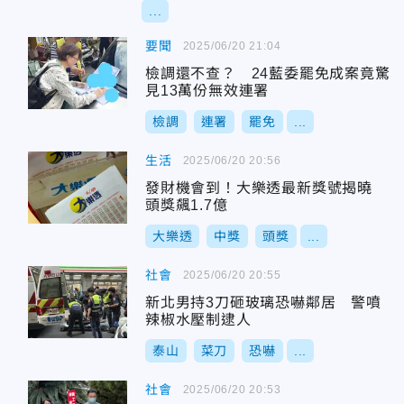
...
要聞
2025/06/20 21:04
檢調還不查？ 24藍委罷免成案竟驚
見13萬份無效連署
檢調
連署
罷免
...
生活
2025/06/20 20:56
發財機會到！大樂透最新獎號揭曉
頭獎飆1.7億
大樂透
中獎
頭獎
...
社會
2025/06/20 20:55
新北男持3刀砸玻璃恐嚇鄰居 警噴
辣椒水壓制逮人
泰山
菜刀
恐嚇
...
社會
2025/06/20 20:53