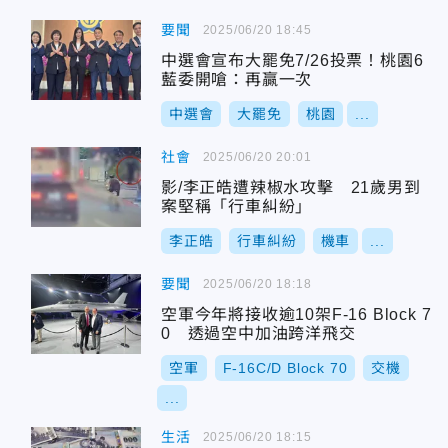
要聞
2025/06/20 18:45
中選會宣布大罷免7/26投票！桃園6
藍委開嗆：再贏一次
中選會
大罷免
桃園
...
社會
2025/06/20 20:01
影/李正皓遭辣椒水攻擊 21歲男到
案堅稱「行車糾紛」
李正皓
行車糾紛
機車
...
要聞
2025/06/20 18:18
空軍今年將接收逾10架F-16 Block 7
0 透過空中加油跨洋飛交
空軍
F-16C/D Block 70
交機
...
生活
2025/06/20 18:15