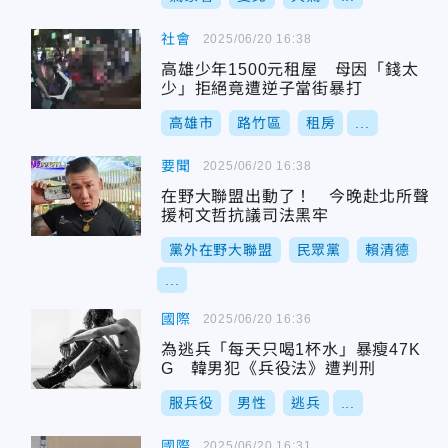
社會
2025/06/20 16:38
高雄少年1500元租屋 母因「錢太
少」拒絕竟遭逆子當街暴打
高雄市
路竹區
租房
...
要聞
2025/06/20 16:38
在野大聯盟出動了！ 今晚赴北所聲
援柯文哲抗議司法黑牢
黨外在野大聯盟
民眾黨
賴清德
...
國際
2025/06/20 16:36
為逃兵「每天只喝1杯水」暴瘦47K
G 韓男犯《兵役法》遭判刑
服兵役
男性
逃兵
...
國際
2025/06/20 16:31