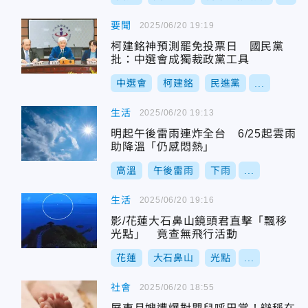
要聞
2025/06/20 19:19
柯建銘神預測罷免投票日 國民黨
批：中選會成獨裁政黨工具
中選會
柯建銘
民進黨
...
生活
2025/06/20 19:13
明起午後雷雨連炸全台 6/25起雲雨
助降溫「仍感悶熱」
高溫
午後雷雨
下雨
...
生活
2025/06/20 19:16
影/花蓮大石鼻山鏡頭君直擊「飄移
光點」 竟查無飛行活動
花蓮
大石鼻山
光點
...
社會
2025/06/20 18:55