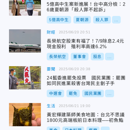
5億高中生案新進展！台中高分檢：2
6歲夏朝源「殺人罪不起訴」
5億高中生
夏朝源
殺人罪
...
財經
2025/06/20 20:51
長榮航空股東有福了！7/9除息2.4元
現金股利 殖利率高達6.2%
長榮航空
董事會
股息
...
要聞
2025/06/20 20:38
24藍委進罷免投票 國民黨團：罷團
如同民進黨殺害台灣民主劊子手
中選會
罷免
國民黨團
...
生活
2025/06/21 19:00
黃宏輝建築師美食地圖：台北不思議
1800元高端板前日本料理──初魚鮨