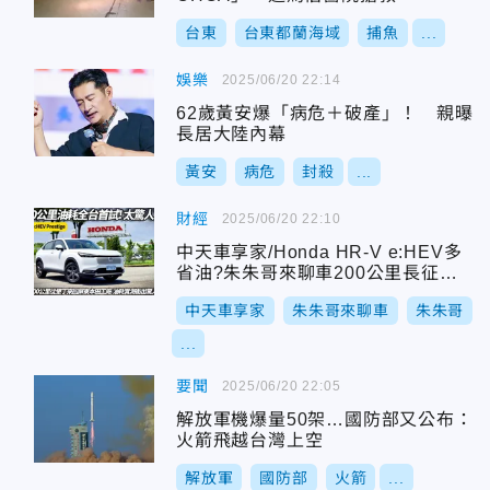
台東
台東都蘭海域
捕魚
...
娛樂
2025/06/20 22:14
62歲黃安爆「病危＋破產」！ 親曝
長居大陸內幕
黃安
病危
封殺
...
財經
2025/06/20 22:10
中天車享家/Honda HR-V e:HEV多
省油?朱朱哥來聊車200公里長征全
台首測!
中天車享家
朱朱哥來聊車
朱朱哥
...
要聞
2025/06/20 22:05
解放軍機爆量50架…國防部又公布：
火箭飛越台灣上空
解放軍
國防部
火箭
...