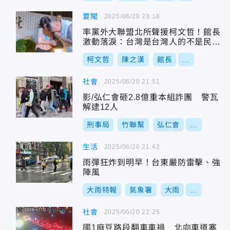
要聞
2025/06/20 23:18
率黨外大聯盟北所聲援柯文哲！館長
激動落淚：台灣是台灣人的不是民進
黨的
柯文哲
陳之漢
館長
...
社會
2025/06/20 21:51
影/弘仁會砸2.8億重本組詐團 警瓦
解逮12人
刑事局
竹聯幫
弘仁會
...
生活
2025/06/20 21:42
雨彈狂炸到明早！台東嚴防雷擊、強
陣風
大雨特報
氣象署
大雨
...
社會
2025/06/20 22:25
國1麻豆路段翻車車禍 北向車道塞