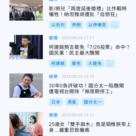
影/將兒「兩度延後婚禮」比作戰時
犧牲！納坦雅胡遭批「自戀狂」
以色列
伊朗
以伊衝突
...
要聞
2025/06/20 17:17
柯建銘預言罷免「7/26投票」命中？
國民黨：民主最大醜聞
柯建銘
罷免
大罷免
...
娛樂
2025/06/20 16:25
30年0負評破功！國分太一陷醜聞
遭電視台開除「無限期停工」
日本
男星
國分太一
健康
2025/06/20 16:21
25歲女「雙手麻木」竟是頸椎狹窄上
身…嚴重恐致癱瘓