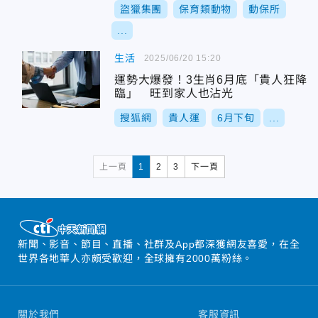
盜獵集團
保育類動物
動保所
...
生活
2025/06/20 15:20
運勢大爆發！3生肖6月底「貴人狂降
臨」 旺到家人也沾光
搜狐網
貴人運
6月下旬
...
上一頁
1
2
3
下一頁
新聞、影音、節目、直播、社群及App都深獲網友喜愛，在全
世界各地華人亦頗受歡迎，全球擁有2000萬粉絲。
關於我們
客服資訊