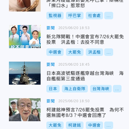
屏東月嫂遭爆對嬰兒呼巴掌！辯稱在
「擦口水」惹眾怒
監視器
呼巴掌
社會處
...
要聞
2025/06/20 18:53
新北隊開戰！中選會宣布7/26大罷免
投票 洪孟楷：去投不同意
中選會
大罷免
洪孟楷
...
要聞
2025/06/20 18:45
日本高波號驅逐艦穿越台灣海峽 海
自艦艇第三度通過
日本
海上自衛隊
台灣海峽
...
要聞
2025/06/20 18:50
柯建銘神預言7/26罷免投票 為何不
選無國考8/3？中選會回應了
大罷免
柯建銘
中選會
...