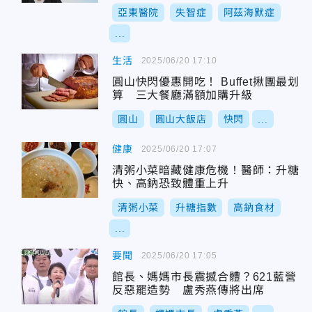
亞東醫院
失智症
阿茲海默症
...
生活
2025/06/20 17:10
圓山快閃優惠開吃！ Buffet揪團最划
算 三大餐廳滿額加購升級
圓山
圓山大飯店
快閃
...
健康
2025/06/20 17:07
清粥小菜暗藏健康危機！醫師：升糖
快、高鈉恐致體重上升
清粥小菜
升糖指數
高鈉食材
...
要聞
2025/06/20 17:05
館長、媽媽市長震撼合體？621藍營
反惡罷造勢 盧秀燕傳將出席