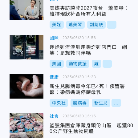
美媒專訪談陸2027攻台 蕭美琴：
維持現狀符合所有人利益
美媒
蕭美琴
副總統
...
國際
2025/06/20 15:56
迷途雞流浪到連鎖炸雞店門口 網
笑：是想救同伴嗎
美國
動物救援
雞
...
健康
2025/06/20 15:23
新生兒腸病毒今年已4死！疾管署
籲：染病媽媽停餵母乳
中央社
腸病毒
新生兒
...
社會
2025/06/20 16:16
盜獵集團倉庫藏身頭份山區 起獲80
0公斤野生動物屍體