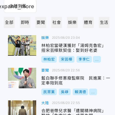
全部
即時
要聞
社會
娛樂
體育
生活
娛樂
2025/06/20 23:04
林柏宏當硬漢獲封「湯姆克魯宏」
搭宋芸樺默契佳：娶到好老婆
林柏宏
宋芸樺
李李仁
...
要聞
2025/06/20 22:56
藍白聯手修憲廢監察院 民進黨：一
定奉陪到底
民眾黨
吳崢
賴清德
...
大陸
2025/06/20 22:55
合肥爸帶兒求醫「遭關精神病院」