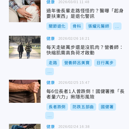
健康
2026/03/01 11:48
過年後長輩走路怪怪的？醫曝「起身
要扶東西」是退化警訊
關節退化
骨科
張耀元醫師
...
健康
2026/02/26 16:21
每天走破萬步還是沒肌肉？營養師：
快縮肌需高負荷才啟動
走路
營養師呂美寶
日行萬步
...
健康
2026/02/25 15:47
每6位長者1人曾跌倒！國健署推「長
者量六力」揪隱形風險
長者跌倒
防跌五部曲
國健署
...
健康
2026/02/24 16:38