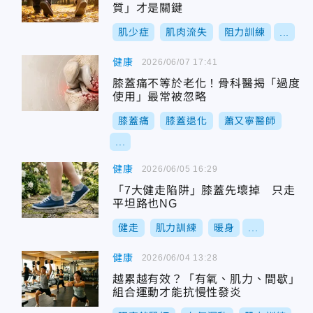
質」才是關鍵
肌少症
肌肉流失
阻力訓練
...
健康
2026/06/07 17:41
膝蓋痛不等於老化！骨科醫揭「過度
使用」最常被忽略
膝蓋痛
膝蓋退化
蕭又寧醫師
...
健康
2026/06/05 16:29
「7大健走陷阱」膝蓋先壞掉 只走
平坦路也NG
健走
肌力訓練
暖身
...
健康
2026/06/04 13:28
越累越有效？「有氧、肌力、間歇」
組合運動才能抗慢性發炎