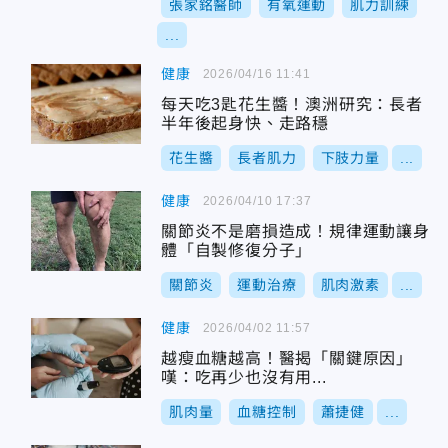
張家銘醫師
有氧運動
肌力訓練
...
健康
2026/04/16 11:41
每天吃3匙花生醬！澳洲研究：長者
半年後起身快、走路穩
花生醬
長者肌力
下肢力量
...
健康
2026/04/10 17:37
關節炎不是磨損造成！規律運動讓身
體「自製修復分子」
關節炎
運動治療
肌肉激素
...
健康
2026/04/02 11:57
越瘦血糖越高！醫揭「關鍵原因」
嘆：吃再少也沒有用...
肌肉量
血糖控制
蕭捷健
...