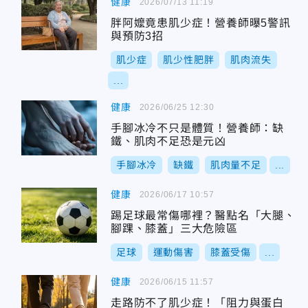
健康
2026/07/13 11:19
胖阿嬤竟患肌少症！營養師曝5警訊
與預防3招
肌少症
肌少性肥胖
肌肉流失
...
健康
2026/06/25 12:30
手腳冰冷不只是體質！營養師：缺
鐵、肌肉不足恐是元凶
手腳冰冷
缺鐵
肌肉量不足
...
健康
2026/06/17 10:57
踢足球最常傷哪裡？醫點名「大腿、
腳踝、膝蓋」三大危險區
足球
運動傷害
膝蓋受傷
...
健康
2026/06/15 11:57
走路防不了肌少症！「阻力與蛋白