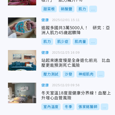
根汁」 肌力飆升7％
甜菜根
硝酸鹽
肌力
...
健康
2025/12/01 15:11
追蹤多國共3萬5000人！ 研究：亞
洲人肌力45歲起驟降
肌力
肌少症
肌肉量
...
健康
2025/11/25 16:09
站起來速度慢是全身退化前兆 比血
壓更能預測死亡風險
壓力測試
沙發
神經肌肉
...
健康
2025/11/20 09:56
冬天室溫18度是健康分界線！血壓上
升增心血管風險
室內溫度
冬季
張家銘醫師
...