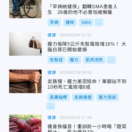
「罕病納健保」翻轉SMA患者人
生 26歲的他不必害怕被解雇
罕病
健保
SMA
...
健康
2026/02/04 11:31
握力每降5公斤失智風險增16%！ 大
腦白質已開始磨損
失智症
握力
肌肉流失
...
健康
2026/01/19 09:56
走路慢、握力差恐短命！單腳站不到
10秒死亡風險增8成
長壽指標
走路速度
握力測試
...
健康
2025/12/14 17:38
健身族福音！重訓前一小時喝「甜菜