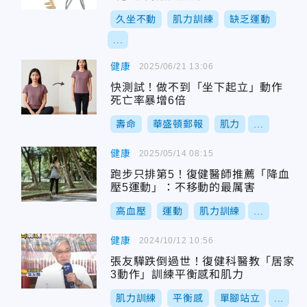
久坐不動
肌力訓練
缺乏運動
...
健康
2025/06/21 13:06
快測試！做不到「坐下起立」動作
死亡率暴增6倍
壽命
華盛頓郵報
肌力
...
健康
2025/05/14 08:15
跑步只排第5！復健醫師推薦「降血
壓5運動」：不移動的最厲害
高血壓
運動
肌力訓練
...
健康
2024/10/12 10:56
張友驊跌倒過世！復健科醫教「居家
3動作」訓練平衡感和肌力
肌力訓練
平衡感
單腳站立
...