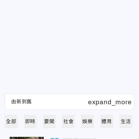
全部
即時
要聞
社會
娛樂
體育
生活