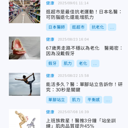
健康
2025/09/01 11:14
逛超市是最佳抗老運動！日本名醫：
可防腦退化還能增肌力
日本醫師
逛超市
抗老化
...
健康
2025/08/23 16:04
67歲男走路不穩以為老化 醫揭密：
因為沒戴假牙
假牙
肌力
老化
...
健康
2025/08/22 15:58
能活多久？醫：單腳站立告訴你！研
究：30秒是關鍵
單腳站立
肌力
平衡感
...
健康
2025/07/08 16:39
上班族救星！醫推3分鐘「站坐訓
練」肌肉品質提升45%